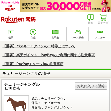
楽天競馬
通知
馬券カゴ
投票
入金
出馬表
レース映像
メニュー
【重要】パスキーログインの一時停止について
【重要】楽天ポイント、PayPayのご利用に関する注意事項
【重要】PayPayチャージ時の注意事項
チェリージャングルの情報
チェリージャングル
お気に入りに登録
牡10 鹿毛
父馬：チェリークラウン
母馬：ミヤビオウカ
母父馬：ジャングルポケット