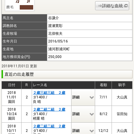
⇒詳細な血統
馬主名
谷謙介
調教師名
渡瀬寛彰
生産牧場
北俣牧夫
生年月日
2016/05/16
生産地
浦河郡浦河町
地方獲得賞金(円)
250,000
2018年11月01日 更新
直近の出走履歴
日付
R
レース名
着順
騎手
2018
２歳三組三組 ２歳
11/01
2
ダ1400 /
詳細
7/11
大山真
園田
良 晴
2018
２歳二組二組 ２歳
10/24
2
ダ1400 /
詳細
8/12
笹田知
園田
稍重 晴
2018
２歳二組二組 ２歳
10/11
2
ダ1400 /
詳細
12/12
大山真