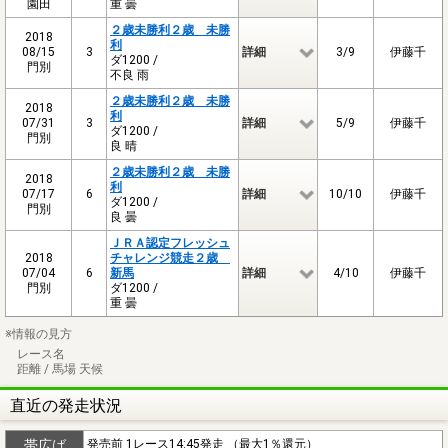
園田
重 曇
２歳未勝利２歳 未勝
2018
利
08/15
3
詳細
3/9
伊藤千
ダ1200 /
門別
不良 雨
２歳未勝利２歳 未勝
2018
利
07/31
3
詳細
5/9
伊藤千
ダ1200 /
門別
良 晴
２歳未勝利２歳 未勝
2018
利
07/17
6
詳細
10/10
伊藤千
ダ1200 /
門別
良 曇
ＪＲＡ認定フレッシュ
2018
チャレンジ競走２歳
07/04
6
新馬
詳細
4/10
伊藤千
門別
ダ1200 /
重 曇
※情報の見方
レース名
距離 / 馬場 天候
直近の発走状況
帯広ば
発売前 1レース14:45発走 （最大1％還元）