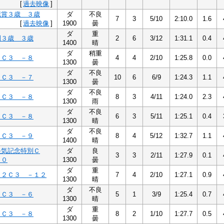
[
過去映像
]
花賞３歳 ３歳
ダ
不良
7
3
5/10
2:10.0
1.6
[
過去映像
]
1900
曇
ダ
重
別３歳 ３歳
2
6
3/12
1:31.1
0.4
1400
晴
ダ
稍重
８Ｃ３ －８
4
4
2/10
1:25.8
0.0
1300
曇
ダ
不良
７Ｃ３ －７
10
6
6/9
1:24.3
1.1
1300
曇
ダ
不良
８Ｃ３ －８
8
3
4/11
1:24.0
2.3
1300
雨
ダ
不良
８Ｃ３ －８
6
3
5/11
1:25.1
0.4
1300
晴
ダ
不良
９Ｃ３ －９
8
4
5/12
1:32.7
1.1
1400
晴
快気記念特別Ｃ
ダ
良
3
3
2/11
1:27.9
0.1
１０
1300
曇
ダ
重
１２Ｃ３ －１２
7
4
2/10
1:27.1
0.9
1300
晴
ダ
不良
６Ｃ３ －６
5
1
3/9
1:25.4
0.7
1300
晴
ダ
重
８Ｃ３ －８
8
2
1/10
1:27.7
0.5
1300
曇