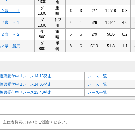
1300
雨
ダ
重
１２歳 －１
6
3
2/7
1:27.6
0.3
1300
晴
ダ
不良
１２歳 －１
4
1
8/8
1:32.1
4.6
1300
雨
ダ
重
２２歳 －２
6
6
2/9
50.6
0.2
800
晴
ダ
重
馬２歳 新馬
8
6
5/10
51.8
1.1
800
曇
投票受付中 1レース14:15発走
レース一覧
投票受付中 1レース14:35発走
レース一覧
投票受付中 7レース13:40発走
レース一覧
、主催者発表のものとご照合ください。