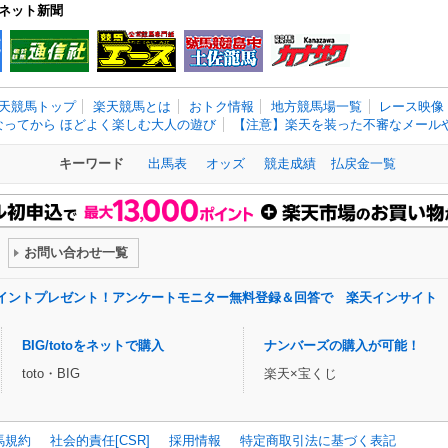
ネット新聞
天競馬トップ
楽天競馬とは
おトク情報
地方競馬場一覧
レース映像
なってから ほどよく楽しむ大人の遊び
【注意】楽天を装った不審なメールや
キーワード
出馬表
オッズ
競走成績
払戻金一覧
お問い合わせ一覧
ポイントプレゼント！アンケートモニター無料登録＆回答で 楽天インサイト
BIG/totoをネットで購入
ナンバーズの購入が可能！
toto・BIG
楽天×宝くじ
馬規約
社会的責任[CSR]
採用情報
特定商取引法に基づく表記