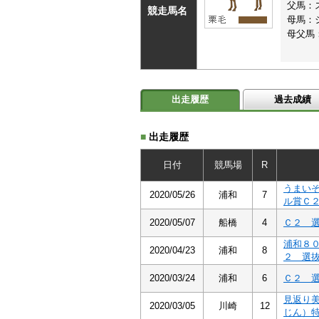
父馬：
競走馬名
母馬：
母父馬
出走履歴
過去成績
■
出走履歴
日付
競馬場
R
うまい
2020/05/26
浦和
7
ル賞Ｃ
2020/05/07
船橋
4
Ｃ２ 
浦和８
2020/04/23
浦和
8
２ 選
2020/03/24
浦和
6
Ｃ２ 
見返り
2020/03/05
川崎
12
じん）