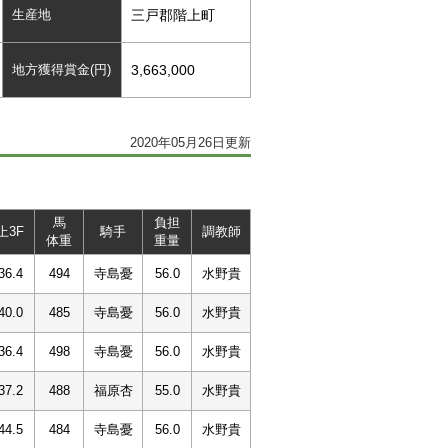
生産地
三戸郡階上町
地方獲得賞金(円)
3,663,000
2020年05月26日更新
馬
負担
上3F
騎手
調教師
体重
重量
36.4
494
寺島憂
56.0
水野貴
40.0
485
寺島憂
56.0
水野貴
36.4
498
寺島憂
56.0
水野貴
37.2
488
福原杏
55.0
水野貴
44.5
484
寺島憂
56.0
水野貴