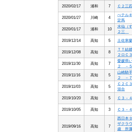
2020/02/17
浦和
7
Ｃ２三
べテル
2020/01/27
川崎
4
定馬
水仙（
2020/01/17
浦和
10
２三
2019/12/14
高知
5
土佐寒
ＴＴ結
2019/12/08
高知
8
２ロＣ
愛媛県
2019/11/30
高知
7
２ －
山崎騎
2019/11/16
高知
5
２ －
Ｃ２Ｃ
2019/11/03
高知
5
混合
2019/10/20
高知
5
Ｃ３－
2019/10/05
高知
3
Ｃ３－
西日本
ザクラ
2019/09/16
高知
7
歳 所