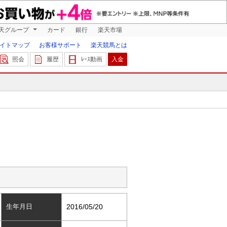
天グループ
カード
銀行
楽天市場
イトマップ
お客様サポート
楽天競馬とは
照会
履歴
ﾚｰｽ動画
入金
生年月日
2016/05/20