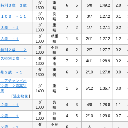
ダ
重
木特別３歳 ３歳
6
5
5/8
1:49.2
2.8
1600
晴
ダ
良
１１Ｃ３ －１１
3
3
3/7
1:27.2
0.1
1300
晴
ダ
重
１３歳 －１
7
2
1/7
1:27.1
0.2
1300
晴
ダ
稍重
１３歳 －１
1
3
2/11
1:27.2
1.2
1300
晴
ダ
不良
ン特別２歳 －２
6
2
2/7
1:27.7
0.2
1300
晴
ウス特別２歳 －
ダ
重
7
2
4/11
1:28.9
0.2
1300
雨
ダ
重
特別２歳 －１
6
3
2/10
1:27.8
0.0
1300
曇
ュニアチャンピオ
プ２歳 ２歳高知
ダ
重
1
5
5/12
1:35.7
3.0
ー馬
1400
晴
[
過去映像
]
ダ
良
１２歳 －１
4
3
4/8
1:28.8
1.1
1300
晴
ダ
良
１２歳 －１
4
5
2/10
1:29.0
0.7
1300
晴
ダ
不良
１２歳 －１
6
-
-/-
-
-