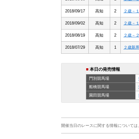
2018/09/17
高知
2
２歳－
2018/09/02
高知
2
２歳－
2018/08/19
高知
2
２歳－
2018/07/29
高知
1
２歳新
■
本日の発売情報
門別
競馬場
船橋
競馬場
園田
競馬場
開催当日のレースに関する情報については