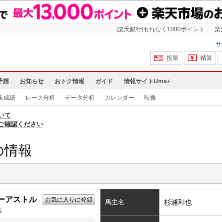
[楽天銀行]もれなく1000ポイント
楽
サ
投票
精算
予想
お知らせ
おトク情報
ガイド
情報サイトUma+
走成績
レース分析
データ分析
カレンダー
映像
いて
ご確認ください
の情報
ーアストル
お気に入りに登録
馬主名
杉浦和也
毛