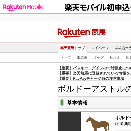
楽天競馬トップ
マイページ
みんなの
トップ
出馬表
オッズ
払戻金
競
【重要】パスキーログインの一時停止につ
【重要】楽天競馬に登録されている情報を
【重要】PayPayチャージ時の注意事項
ボルドーアストル
基本情報
ボルド
牡10 栗