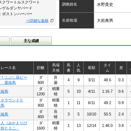
スクワートルスクワート
調教師名
水野貴史
シゲルダンヤバード
：ボストンハーバー
生産牧場
大前典男
⇒詳細な血統
主な成績
馬場
馬
人
タイ
レース名
距離
着順
差
天候
番
気
ム
ぞ！こぶし花ビー
ダ
良
4
9
3/11
48.6
0.3
２ 選抜馬
800
曇
ダ
稍重
選抜馬
5
10
4/11
1:16.7
0.6
1200
晴
００ラウンドＣ
ダ
稍重
1
11
6/11
49.2
0.8
抜馬
800
晴
ダ
良
選抜馬
3
5
10/10
50.5
2.4
800
晴
美人（みかえりび
ダ
稍重
1
13
12/14
1:48.0
3.8
特別Ｃ２二
1600
晴