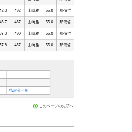
42.3
492
山崎雅
55.0
那俄哲
46.7
487
山崎雅
55.0
那俄哲
37.3
490
山崎雅
55.0
那俄哲
37.8
487
山崎雅
55.0
那俄哲
払戻金一覧
このページの先頭へ