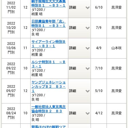
騎手候補生大大大募集
2022
特別Ｂ１ ～Ｂ３－１
11/02
12
詳細
6/10
黒澤愛
ダ1200 /
門別
稍重 晴
日胆農協青年部「志」
2022
特別Ｂ１ ～Ｂ３－１
10/20
12
詳細
7/9
黒澤愛
ダ1200 /
門別
良 晴
サイアーライン特別Ｂ
2022
１ ～Ｂ３－１
10/06
11
詳細
4/9
山本咲
ダ1200 /
門別
稍重 曇
ルシナ特別Ｂ１ ～Ｂ
2022
３－１
09/22
10
詳細
7/10
黒澤愛
ダ1200 /
門別
稍重 晴
ヤングジェネレーショ
2022
ンカップＢ２ Ｂ３－
09/07
12
１
詳細
5/10
黒澤愛
門別
ダ1200 /
良 晴
一般社団法人東京馬主
2022
協会特別Ｂ２ Ｂ３
08/24
10
詳細
4/12
黒澤愛
ダ1200 /
門別
良 晴
競馬ほのぼの観戦ツア