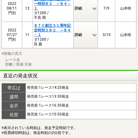
2022
ー特別Ｂ２ ～Ｂ４－
08/11
12
１
詳細
7/9
山本咲
門別
ダ1200 /
不良 雨
ＢＴＣ創立３１周年記
2022
念特別２Ｂ２ ～Ｂ４
07/27
11
－１
詳細
3/10
山本咲
門別
ダ1200 /
良 曇
※情報の見方
レース名
距離 / 馬場 天候
直近の発走状況
帯広ば
発売前 1レース14:25発走
盛岡
発売前 1レース13:30発走
金沢
発売前 1レース16:35発走
佐賀
発売前 1レース15:55発走
※表示されている時刻は、発走予定時刻です。
※投票締切時刻は、発走時刻の2分前です。