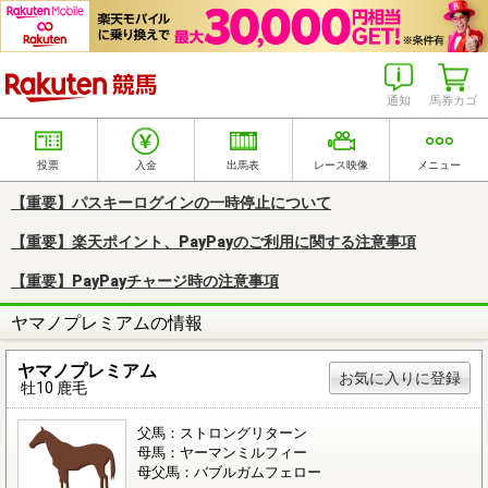
楽天競馬
通知
馬券カゴ
投票
入金
出馬表
レース映像
メニュー
【重要】パスキーログインの一時停止について
【重要】楽天ポイント、PayPayのご利用に関する注意事項
【重要】PayPayチャージ時の注意事項
ヤマノプレミアムの情報
ヤマノプレミアム
お気に入りに登録
牡10 鹿毛
父馬：ストロングリターン
母馬：ヤーマンミルフィー
母父馬：バブルガムフェロー