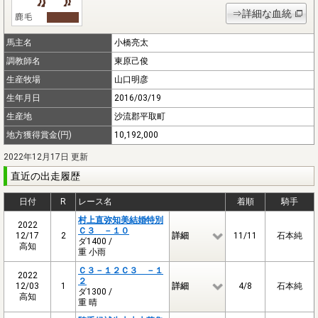
⇒詳細な血統
馬主名
小橋亮太
調教師名
東原己俊
生産牧場
山口明彦
生年月日
2016/03/19
生産地
沙流郡平取町
地方獲得賞金(円)
10,192,000
2022年12月17日 更新
直近の出走履歴
日付
R
レース名
着順
騎手
村上直弥知美結婚特別
2022
Ｃ３ －１０
12/17
2
詳細
11/11
石本純
ダ1400 /
高知
重 小雨
Ｃ３－１２Ｃ３ －１
2022
２
12/03
1
詳細
4/8
石本純
ダ1300 /
高知
重 晴