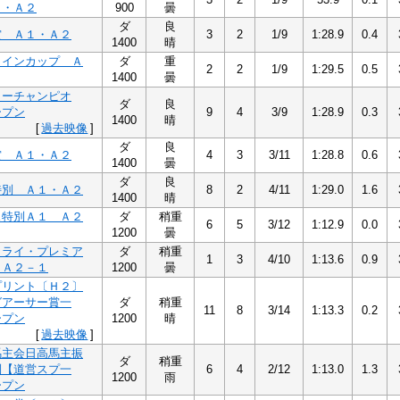
１・Ａ２
900
曇
ダ
良
賞 Ａ１・Ａ２
3
2
1/9
1:28.9
0.4
1400
晴
タインカップ Ａ
ダ
重
2
2
1/9
1:29.5
0.5
1400
曇
ターチャンピオ
ダ
良
ープン
9
4
3/9
1:28.9
0.3
1400
晴
[
過去映像
]
ダ
良
賞 Ａ１・Ａ２
4
3
3/11
1:28.8
0.6
1400
曇
ダ
良
特別 Ａ１・Ａ２
8
2
4/11
1:29.0
1.6
1400
晴
ス特別Ａ１ Ａ２
ダ
稍重
6
5
3/12
1:12.9
0.0
1200
曇
クライ・プレミア
ダ
稍重
1
3
4/10
1:13.6
0.9
 Ａ２－１
1200
曇
プリント〔Ｈ２〕
グアーサー賞一
ダ
稍重
11
8
3/14
1:13.3
0.2
ープン
1200
晴
[
過去映像
]
馬主会日高馬主振
ダ
稍重
別【道営スプ一
6
4
2/12
1:13.0
1.3
1200
雨
ープン