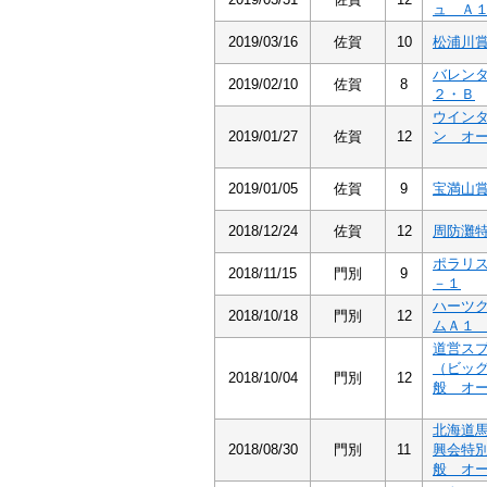
ュ Ａ
2019/03/16
佐賀
10
松浦川
バレン
2019/02/10
佐賀
8
２・Ｂ
ウイン
2019/01/27
佐賀
12
ン オ
2019/01/05
佐賀
9
宝満山
2018/12/24
佐賀
12
周防灘
ポラリ
2018/11/15
門別
9
－１
ハーツ
2018/10/18
門別
12
ムＡ１
道営ス
（ビッ
2018/10/04
門別
12
般 オ
北海道
2018/08/30
門別
11
興会特
般 オ