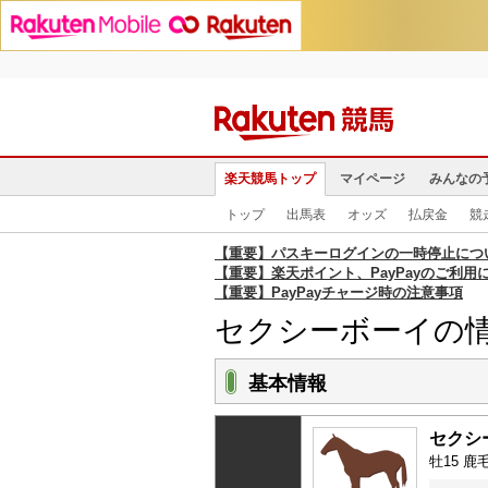
楽天競馬トップ
マイページ
みんなの
トップ
出馬表
オッズ
払戻金
競
【重要】パスキーログインの一時停止につ
【重要】楽天ポイント、PayPayのご利用
【重要】PayPayチャージ時の注意事項
セクシーボーイの
基本情報
セクシ
牡15 鹿