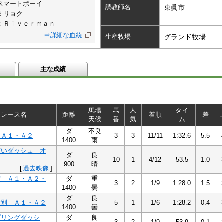
スマートボーイ
調教師名
東眞市
ミリョク
：Ｒｉｖｅｒｍａｎ
⇒詳細な血統
生産牧場
グランド牧場
主な成績
馬場
馬
人
タイ
レース名
距離
着順
差
天候
番
気
ム
ダ
不良
 Ａ１・Ａ２
3
3
11/11
1:32.6
5.5
1400
雨
ばいダッシュ オ
ダ
良
10
1
4/12
53.5
1.0
900
晴
[
過去映像
]
賞 Ａ１・Ａ２・
ダ
重
3
2
1/9
1:28.0
1.5
1400
曇
ダ
良
特別 Ａ１・Ａ２
5
1
1/6
1:28.2
0.4
1400
曇
プリングダッシ
ダ
良
3
2
1/9
53.9
0.1