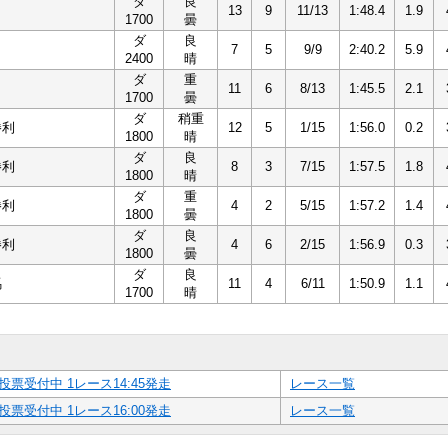
ダ
良
13
9
11/13
1:48.4
1.9
1700
曇
ダ
良
7
5
9/9
2:40.2
5.9
2400
晴
ダ
重
11
6
8/13
1:45.5
2.1
1700
曇
ダ
稍重
勝利
12
5
1/15
1:56.0
0.2
1800
晴
ダ
良
勝利
8
3
7/15
1:57.5
1.8
1800
晴
ダ
重
勝利
4
2
5/15
1:57.2
1.4
1800
曇
ダ
良
勝利
4
6
2/15
1:56.9
0.3
1800
曇
ダ
良
馬
11
4
6/11
1:50.9
1.1
1700
晴
投票受付中 1レース14:45発走
レース一覧
投票受付中 1レース16:00発走
レース一覧