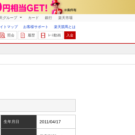
天グループ
カード
銀行
楽天市場
イトマップ
お客様サポート
楽天競馬とは
照会
履歴
ﾚｰｽ動画
入金
生年月日
2011/04/17