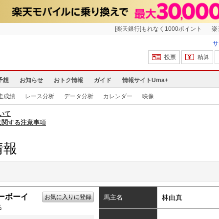
[楽天銀行]もれなく1000ポイント
楽
サ
投票
精算
予想
お知らせ
おトク情報
ガイド
情報サイトUma+
走成績
レース分析
データ分析
カレンダー
映像
いて
に関する注意事項
情報
ーボーイ
お気に入りに登録
馬主名
林由真
毛