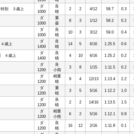
ダ
良
ら特別 ３歳上
2
2
4/12
58.7
0.3
1000
晴
ダ
重
8
3
1/12
58.2
0.2
1000
曇
ダ
良
10
3
3/12
59.0
0.4
1000
晴
ダ
良
 ４歳上
14
5
6/16
1:25.5
0.6
1400
晴
ダ
良
別 ４歳上
4
10
6/16
1:25.2
0.2
1400
晴
ダ
良
3
8
1/15
1:11.5
0.2
1200
小雨
ダ
稍重
9
4
12/13
1:13.4
2.2
1200
晴
ダ
重
3
5
5/16
1:12.2
1.0
1200
晴
ダ
良
2
2
14/16
1:13.5
1.5
1200
晴
ダ
稍重
6
2
5/16
1:12.1
0.8
1200
小雨
ダ
良
16
12
2/16
1:11.8
0.1
1200
晴