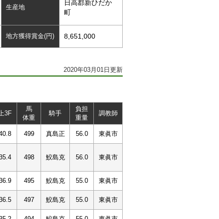
日高郡新ひだか
生産地
町
地方獲得賞金(円)
8,651,000
2020年03月01日更新
馬
負担
上3F
騎手
調教師
体重
重量
40.8
499
真島正
56.0
東眞市
35.4
498
鮫島克
56.0
東眞市
36.9
495
鮫島克
55.0
東眞市
36.5
497
鮫島克
55.0
東眞市
35.2
494
鮫島克
55.0
東眞市