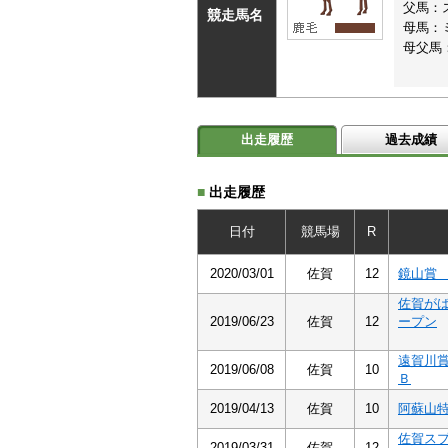
父馬：
競走馬名
母馬：
母父馬
出走履歴
過去成績
■
出走履歴
日付
競馬場
R
2020/03/01
佐賀
12
鏡山賞
佐賀が
2019/06/23
佐賀
12
ープン
遠賀川
2019/06/08
佐賀
10
Ｂ
2019/04/13
佐賀
10
阿蘇山
佐賀ス
2019/03/31
佐賀
12