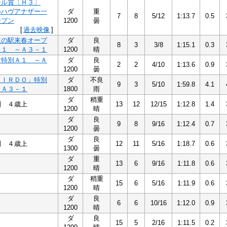
ール賞〔Ｈ３〕
ルハヴアナザー一
ダ
重
7
8
5/12
1:13.7
0.5
ープン
1200
曇
[
過去映像
]
道の駅来春オープ
ダ
良
8
3
3/8
1:15.1
0.3
Ａ１ ～Ａ３－１
1200
晴
す特別Ａ１ ～Ａ
ダ
良
2
2
4/10
1:13.6
0.9
1200
曇
ＡＩＲＤＯ」特別
ダ
不良
9
3
5/10
1:59.8
4.1
～Ａ３－１
1800
雨
ダ
稍重
別 ４歳上
13
12
12/15
1:12.8
1.4
1200
晴
ダ
良
9
8
9/16
1:12.4
0.7
1200
曇
ダ
良
別 ４歳上
12
11
5/16
1:18.7
0.6
1300
曇
ダ
重
13
6
9/16
1:11.8
0.6
1200
晴
ダ
稍重
15
6
5/16
1:11.9
0.6
1200
晴
ダ
良
6
6
10/16
1:12.0
0.9
1200
晴
ダ
良
15
5
2/16
1:11.5
0.2