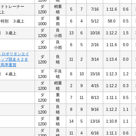
1200
晴
ンドトレーナー
ダ
稍重
5
7
7/16
1:11.6
0.6
歳上
1200
晴
ダ
重
ら特別 ３歳上
6
4
5/12
58.0
0.5
1000
雨
ダ
良
別 ３歳上
13
6
10/16
1:12.2
1.5
1200
小雨
ダ
良
6
5
2/16
1:11.6
0.0
1200
小雨
トロポリタンエイ
ダ
良
カップ競走Ａ２Ｂ
11
2
3/14
1:13.4
0.0
1200
晴
定馬準重賞
ダ
不良
別 ４歳上
6
10
15/16
1:12.3
1.2
1200
晴
ダ
稍重
2
9
4/15
1:12.2
0.3
1200
晴
ダ
重
7
11
8/13
1:11.1
0.5
1200
晴
ダ
良
8
9
9/16
1:12.2
1.1
1200
晴
ダ
重
14
5
13/16
1:10.8
1.1
1200
晴
ダ
良
11
4
6/16
1:11.1
0.6
1200
晴