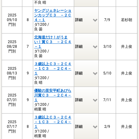
不良 晴
ヤングジェネレーショ
2025
ンカップＣ３ －２Ｃ
09/10
8
４－１
詳細
7/9
若杉朝
門別
ダ1200 /
良 曇
北海道だけ！がうま
2025
い！賞Ｃ３ －２Ｃ４
08/28
7
－１
詳細
3/10
井上俊
門別
ダ1200 /
良 曇
３歳以上Ｃ３－２Ｃ４
2025
－１Ｃ３ －２Ｃ４－
08/13
9
１
詳細
5/10
井上俊
門別
ダ1200 /
良 晴
優駿の里安平町あびら
2025
川賞Ｃ３ －２Ｃ４－
07/31
9
１
詳細
7/11
井上俊
門別
ダ1200 /
稍重 晴
３歳以上Ｃ３－２Ｃ４
2025
－１Ｃ３ －２Ｃ４－
07/17
8
１
詳細
2/9
井上俊
門別
ダ1200 /
稍重 晴