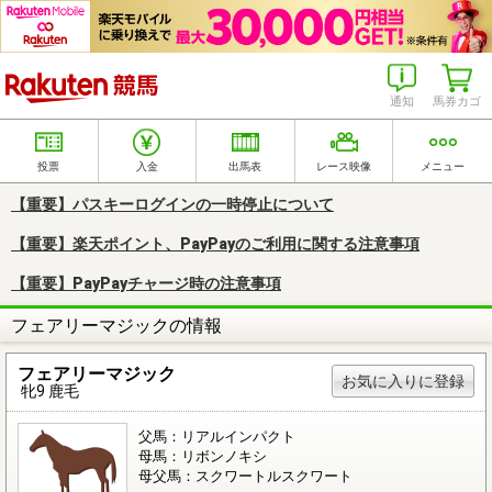
楽天競馬
通知
馬券カゴ
投票
入金
出馬表
レース映像
メニュー
【重要】パスキーログインの一時停止について
【重要】楽天ポイント、PayPayのご利用に関する注意事項
【重要】PayPayチャージ時の注意事項
フェアリーマジックの情報
フェアリーマジック
お気に入りに登録
牝9 鹿毛
父馬：リアルインパクト
母馬：リボンノキシ
母父馬：スクワートルスクワート