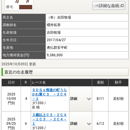
⇒詳細な血統
馬主名
（有）吉田牧場
調教師名
櫻井拓章
生産牧場
吉田牧場
生年月日
2017/04/27
生産地
勇払郡安平町
地方獲得賞金(円)
9,386,000
2025年10月09日 更新
直近の出走履歴
日付
R
レース名
着順
騎手
ＳＤＧｓ推進の町うら
2025
かわ賞Ｃ３ －２Ｃ４
10/09
4
－１
詳細
8/11
若杉朝
門別
ダ1200 /
良 晴
３歳以上Ｃ３－２Ｃ４
2025
－１Ｃ３ －２Ｃ４－
09/25
6
１
詳細
6/12
若杉朝
門別
ダ1200 /