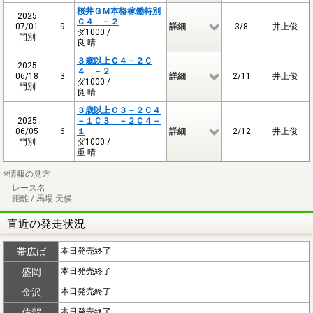
桜井ＧＭ本格稼働特別
2025
Ｃ４ －２
07/01
9
詳細
3/8
井上俊
ダ1000 /
門別
良 晴
３歳以上Ｃ４－２Ｃ
2025
４ －２
06/18
3
詳細
2/11
井上俊
ダ1000 /
門別
良 晴
３歳以上Ｃ３－２Ｃ４
2025
－１Ｃ３ －２Ｃ４－
06/05
6
１
詳細
2/12
井上俊
門別
ダ1000 /
重 晴
※情報の見方
レース名
距離 / 馬場 天候
直近の発走状況
帯広ば
本日発売終了
盛岡
本日発売終了
金沢
本日発売終了
佐賀
本日発売終了