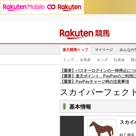
楽天競馬トップ
マイページ
みんなの
トップ
出馬表
オッズ
払戻金
競
【重要】パスキーログインの一時停止につ
【重要】楽天ポイント、PayPayのご利用
【重要】PayPayチャージ時の注意事項
スカイパーフェク
基本情報
スカイ
牝7 鹿毛