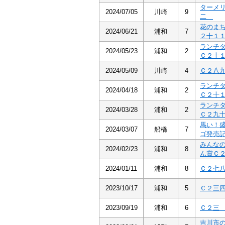
ターメ
2024/07/05
川崎
9
二
花のま
2024/06/21
浦和
7
２十１
ランチ
2024/05/23
浦和
2
Ｃ２十
2024/05/09
川崎
4
Ｃ２八
ランチ
2024/04/18
浦和
2
Ｃ２十
ランチ
2024/03/28
浦和
2
Ｃ２九
馬い！
2024/03/07
船橋
7
ゴ発売
みんな
2024/02/23
浦和
8
ん賞Ｃ
2024/01/11
浦和
8
Ｃ２七
2023/10/17
浦和
5
Ｃ２三
2023/09/19
浦和
6
Ｃ２
吉川市