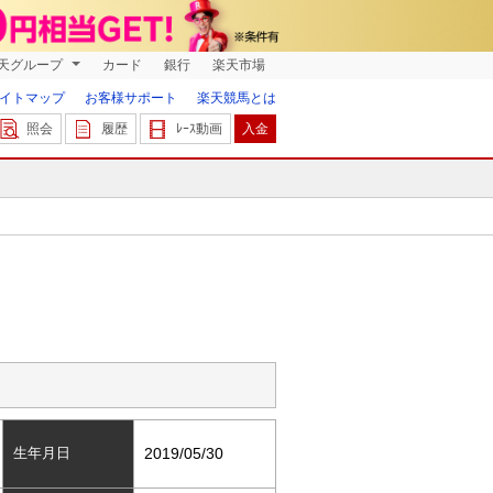
天グループ
カード
銀行
楽天市場
イトマップ
お客様サポート
楽天競馬とは
照会
履歴
ﾚｰｽ動画
入金
生年月日
2019/05/30