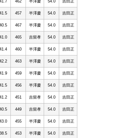
41.7
462
半澤慶
54.0
吉田正
41.5
457
半澤慶
54.0
吉田正
40.5
467
半澤慶
54.0
吉田正
41.0
465
吉留孝
54.0
吉田正
41.4
460
半澤慶
54.0
吉田正
42.2
463
半澤慶
54.0
吉田正
41.9
459
半澤慶
54.0
吉田正
41.5
456
半澤慶
54.0
吉田正
41.2
451
吉留孝
54.0
吉田正
40.5
449
吉留孝
54.0
吉田正
43.0
455
半澤慶
54.0
吉田正
38.5
453
半澤慶
54.0
吉田正