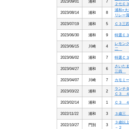
2023/09/01
浦和
7
２七Ｃ
浦和×
2023/08/14
浦和
8
リレー
2023/07/19
浦和
5
Ｃ３三
2023/06/30
浦和
9
特選Ｃ
レモン
2023/06/15
川崎
4
二
2023/06/02
浦和
7
特選Ｃ
さいた
2023/04/27
浦和
6
三四
2023/04/07
川崎
7
カモミ
ランチ
2023/03/22
浦和
2
Ｃ３ 
2023/02/14
浦和
1
Ｃ３ 
2022/11/22
浦和
3
３歳
３歳以
2022/10/27
門別
3
－２