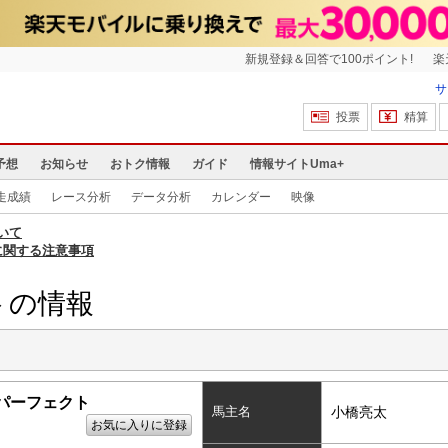
新規登録＆回答で100ポイント!
楽
サ
投票
精算
予想
お知らせ
おトク情報
ガイド
情報サイトUma+
走成績
レース分析
データ分析
カレンダー
映像
いて
に関する注意事項
トの情報
パーフェクト
馬主名
小橋亮太
お気に入りに登録