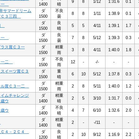
9
8
1/12
1:31.6
0.1
３一
1400
晴
大井サマードリーム
ダ
不良
8
8
1/11
1:38.9
0.1
賞Ｃ３三四
1500
曇
ダ
良
四
5
5
4/11
1:39.1
1.7
1500
晴
ダ
良
３一
7
8
5/12
1:39.3
0.3
1500
曇
グラス賞Ｃ３一
ダ
稍重
3
8
4/11
1:40.0
1.8
1500
雨
ダ
不良
３一二
12
-
-/-
-
-
1500
雨
まスイーツ賞Ｃ３
ダ
重
6
10
5/12
1:37.8
0.3
1500
晴
ダ
稍重
ール賞Ｃ３一二
2
8
5/11
1:40.0
1.2
1500
雨
タイムチャレンジ
ダ
稍重
2
5
3/10
1:31.7
0.0
４歳ウ
1400
晴
ダ
不良
４歳ウ
4
7
6/10
1:32.6
2.0
1400
晴
ダ
稍重
三
2
-
-/11
-
-
1400
晴
上Ｃ４－２Ｃ４
ダ
良
2
10
9/12
1:16.9
2.2
1200
晴