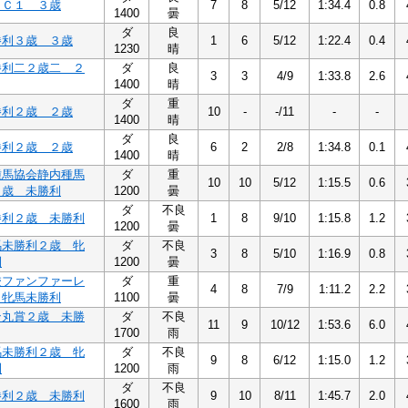
１Ｃ１ ３歳
7
8
5/12
1:34.4
0.8
1400
曇
ダ
良
勝利３歳 ３歳
1
6
5/12
1:22.4
0.4
1230
晴
勝利二２歳二 ２
ダ
良
3
3
4/9
1:33.8
2.6
1400
晴
ダ
重
勝利２歳 ２歳
10
-
-/11
-
-
1400
晴
ダ
良
勝利２歳 ２歳
6
2
2/8
1:34.8
0.1
1400
晴
種馬協会静内種馬
ダ
重
10
10
5/12
1:15.5
0.6
２歳 未勝利
1200
曇
ダ
不良
勝利２歳 未勝利
1
8
9/10
1:15.8
1.2
1200
曇
馬未勝利２歳 牝
ダ
不良
3
8
5/10
1:16.9
0.8
利
1200
曇
校ファンファーレ
ダ
重
4
8
7/9
1:11.2
2.2
 牝馬未勝利
1100
曇
ン丸賞２歳 未勝
ダ
不良
11
9
10/12
1:53.6
6.0
1700
雨
馬未勝利２歳 牝
ダ
不良
9
8
6/12
1:15.0
1.2
利
1200
雨
ダ
不良
勝利２歳 未勝利
9
10
8/11
1:45.7
2.0
1600
雨