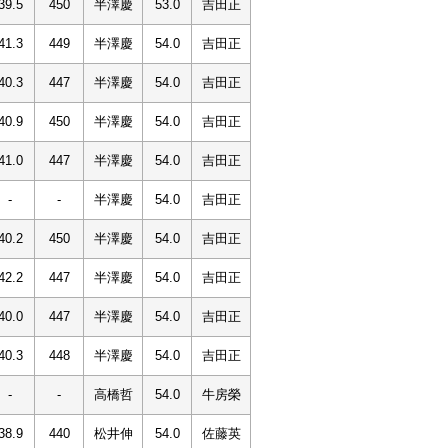
39.5
450
半澤慶
53.0
吉田正
41.3
449
半澤慶
54.0
吉田正
40.3
447
半澤慶
54.0
吉田正
40.9
450
半澤慶
54.0
吉田正
41.0
447
半澤慶
54.0
吉田正
-
-
半澤慶
54.0
吉田正
40.2
450
半澤慶
54.0
吉田正
42.2
447
半澤慶
54.0
吉田正
40.0
447
半澤慶
54.0
吉田正
40.3
448
半澤慶
54.0
吉田正
-
-
高橋哲
54.0
牛房榮
38.9
440
松井伸
54.0
佐藤英