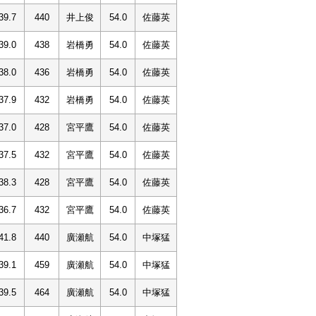
39.7
440
井上俊
54.0
佐藤英
39.0
438
岩橋勇
54.0
佐藤英
38.0
436
岩橋勇
54.0
佐藤英
37.9
432
岩橋勇
54.0
佐藤英
37.0
428
宮平鷹
54.0
佐藤英
37.5
432
宮平鷹
54.0
佐藤英
38.3
428
宮平鷹
54.0
佐藤英
36.7
432
宮平鷹
54.0
佐藤英
41.8
440
廣瀬航
54.0
中塚猛
39.1
459
廣瀬航
54.0
中塚猛
39.5
464
廣瀬航
54.0
中塚猛