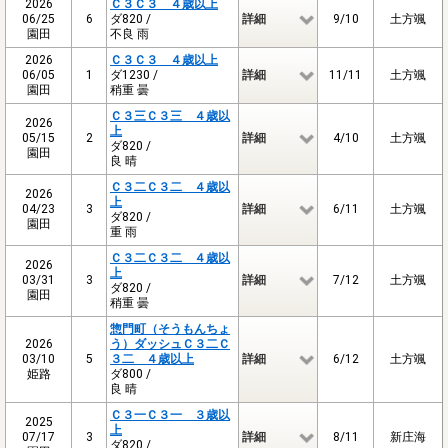
2026
Ｃ３Ｃ３ ４歳以上
06/25
6
ダ820 /
詳細
9/10
土方颯
園田
不良 雨
2026
Ｃ３Ｃ３ ４歳以上
06/05
1
ダ1230 /
詳細
11/11
土方颯
園田
稍重 曇
Ｃ３三Ｃ３三 ４歳以
2026
上
05/15
2
詳細
4/10
土方颯
ダ820 /
園田
良 晴
Ｃ３二Ｃ３二 ４歳以
2026
上
04/23
3
詳細
6/11
土方颯
ダ820 /
園田
重 雨
Ｃ３二Ｃ３二 ４歳以
2026
上
03/31
3
詳細
7/12
土方颯
ダ820 /
園田
稍重 曇
惣門町（そうもんちょ
2026
う）ダッシュＣ３二Ｃ
03/10
5
３二 ４歳以上
詳細
6/12
土方颯
姫路
ダ800 /
良 晴
Ｃ３一Ｃ３一 ３歳以
2025
上
07/17
3
詳細
8/11
新庄海
ダ820 /