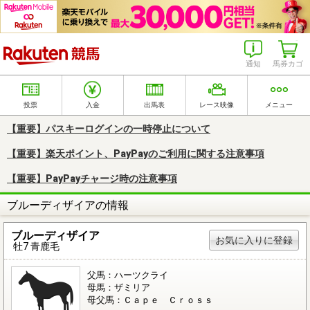
楽天競馬
通知
馬券カゴ
投票
入金
出馬表
レース映像
メニュー
【重要】パスキーログインの一時停止について
【重要】楽天ポイント、PayPayのご利用に関する注意事項
【重要】PayPayチャージ時の注意事項
ブルーディザイアの情報
ブルーディザイア
お気に入りに登録
牡7 青鹿毛
父馬：ハーツクライ
母馬：ザミリア
母父馬：Ｃａｐｅ Ｃｒｏｓｓ