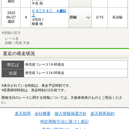
園田
不良 雨
Ｃ３二Ｃ３二 ４歳以
2025
上
06/27
4
詳細
2/10
長谷駿
ダ820 /
園田
稍重 晴
※情報の見方
レース名
距離 / 馬場 天候
直近の発走状況
帯広ば
発売前 1レース14:45発走
佐賀
発売前 1レース16:00発走
※表示されている時刻は、発走予定時刻です。
※投票締切時刻は、発走時刻の2分前です。
開催当日のレースに関する情報については、主催者発表のものとご照合くださ
い。
楽天競馬
会社概要
個人情報保護方針
楽天競馬規約
特定商取引法に基づく表記