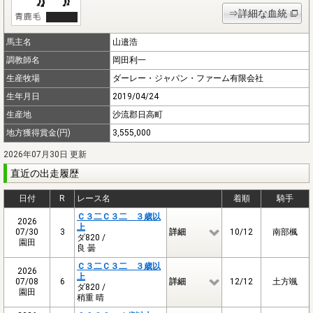
⇒詳細な血統
馬主名
山邉浩
調教師名
岡田利一
生産牧場
ダーレー・ジャパン・ファーム有限会社
生年月日
2019/04/24
生産地
沙流郡日高町
地方獲得賞金(円)
3,555,000
2026年07月30日 更新
直近の出走履歴
日付
R
レース名
着順
騎手
Ｃ３二Ｃ３二 ３歳以
2026
上
07/30
3
詳細
10/12
南部楓
ダ820 /
園田
良 曇
Ｃ３二Ｃ３二 ３歳以
2026
上
07/08
6
詳細
12/12
土方颯
ダ820 /
園田
稍重 晴