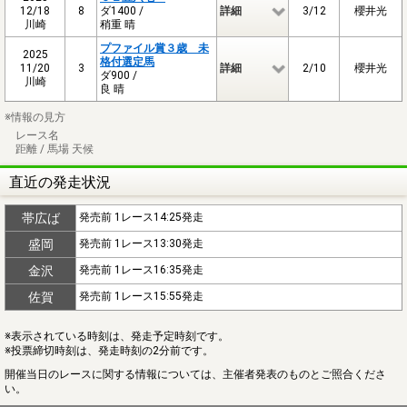
12/18
8
ダ1400 /
詳細
3/12
櫻井光
川崎
稍重 晴
プファイル賞３歳 未
2025
格付選定馬
11/20
3
詳細
2/10
櫻井光
ダ900 /
川崎
良 晴
※情報の見方
レース名
距離 / 馬場 天候
直近の発走状況
帯広ば
発売前 1レース14:25発走
盛岡
発売前 1レース13:30発走
金沢
発売前 1レース16:35発走
佐賀
発売前 1レース15:55発走
※表示されている時刻は、発走予定時刻です。
※投票締切時刻は、発走時刻の2分前です。
開催当日のレースに関する情報については、主催者発表のものとご照合くださ
い。