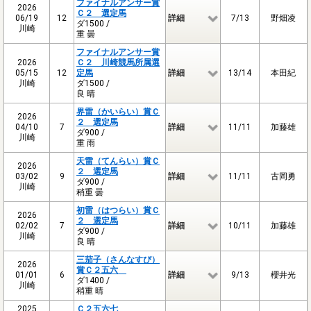
ファイナルアンサー賞
2026
Ｃ２ 選定馬
06/19
12
詳細
7/13
野畑凌
ダ1500 /
川崎
重 曇
ファイナルアンサー賞
2026
Ｃ２ 川崎競馬所属選
05/15
12
定馬
詳細
13/14
本田紀
川崎
ダ1500 /
良 晴
界雷（かいらい）賞Ｃ
2026
２ 選定馬
04/10
7
詳細
11/11
加藤雄
ダ900 /
川崎
重 雨
天雷（てんらい）賞Ｃ
2026
２ 選定馬
03/02
9
詳細
11/11
古岡勇
ダ900 /
川崎
稍重 曇
初雷（はつらい）賞Ｃ
2026
２ 選定馬
02/02
7
詳細
10/11
加藤雄
ダ900 /
川崎
良 晴
三茄子（さんなすび）
2026
賞Ｃ２五六
01/01
6
詳細
9/13
櫻井光
ダ1400 /
川崎
稍重 晴
2025
Ｃ２五六七