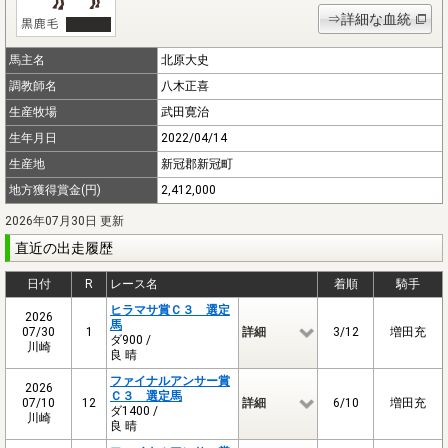
⇒詳細な血統
馬主名
北原大史
調教師名
八木正喜
生産牧場
武田寛治
生年月日
2022/04/14
生産地
新冠郡新冠町
地方獲得賞金(円)
2,412,000
2026年07月30日 更新
直近の出走履歴
日付
R
レース名
着順
騎手
ヒラマサ賞Ｃ３ 選定
2026
馬
07/30
1
詳細
3/12
増田充
ダ900 /
川崎
良 晴
ファイナルアンサー賞
2026
Ｃ３ 選定馬
07/10
12
詳細
6/10
増田充
ダ1400 /
川崎
良 晴