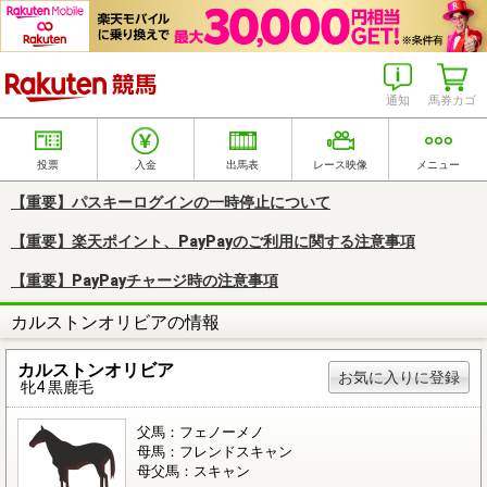
楽天競馬
通知
馬券カゴ
投票
入金
出馬表
レース映像
メニュー
【重要】パスキーログインの一時停止について
【重要】楽天ポイント、PayPayのご利用に関する注意事項
【重要】PayPayチャージ時の注意事項
カルストンオリビアの情報
カルストンオリビア
お気に入りに登録
牝4 黒鹿毛
父馬：フェノーメノ
母馬：フレンドスキャン
母父馬：スキャン