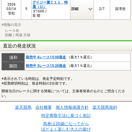
デイジー賞Ｃ１１ 特
2026
選（ロ）
03/16
5
詳細
2/7
深澤杏
ダ1600 /
笠松
良 晴
※情報の見方
レース名
距離 / 馬場 天候
直近の発走状況
浦和
発売中 4レース15:00発走
（最大1％還元）
園田
発売中 3レース15:20発走
（最大1％還元）
※表示されている時刻は、発走予定時刻です。
※投票締切時刻は、発走時刻の2分前です。
開催当日のレースに関する情報については、主催者発表のものとご照合くださ
い。
楽天競馬
会社概要
個人情報保護方針
楽天競馬規約
特定商取引法に基づく表記
馬券は20歳になってから
ほどよく楽しむ大人の遊び