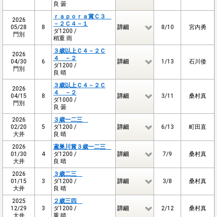
良 曇
ｒａｐｏｒａ賞Ｃ３
2026
－２Ｃ４－１
05/28
8
詳細
8/10
宮内勇
ダ1200 /
門別
稍重 雨
３歳以上Ｃ４－２Ｃ
2026
４ －２
04/30
6
詳細
1/13
石川倭
ダ1200 /
門別
良 晴
３歳以上Ｃ４－２Ｃ
2026
４ －２
04/15
8
詳細
3/11
桑村真
ダ1000 /
門別
良 曇
2026
３歳一二三
02/20
5
ダ1200 /
詳細
6/13
町田直
大井
良 晴
2026
鳶巣川賞３歳一二三
01/30
4
ダ1200 /
詳細
7/9
桑村真
大井
良 晴
2026
３歳二三
01/15
3
ダ1200 /
詳細
3/8
桑村真
大井
良 晴
2025
２歳三四
12/29
3
ダ1200 /
詳細
2/12
桑村真
大井
重 晴