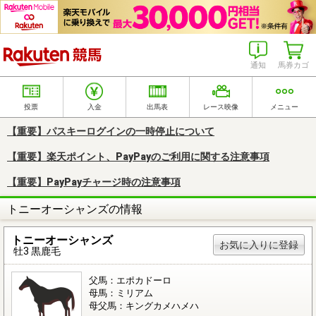
楽天競馬
通知
馬券カゴ
投票
入金
出馬表
レース映像
メニュー
【重要】パスキーログインの一時停止について
【重要】楽天ポイント、PayPayのご利用に関する注意事項
【重要】PayPayチャージ時の注意事項
トニーオーシャンズの情報
トニーオーシャンズ
お気に入りに登録
牡3 黒鹿毛
父馬：エポカドーロ
母馬：ミリアム
母父馬：キングカメハメハ