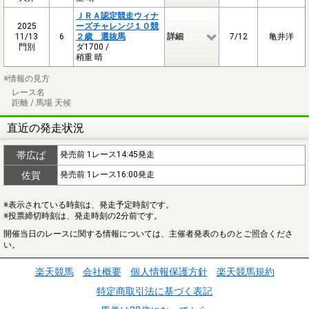
ＪＲＡ認定競走ウィナ
2025
ーズチャレンジ１０競
11/13
6
２歳 選抜馬
詳細
7/12
亀井洋
門別
ダ1700 /
稍重 晴
※情報の見方
レース名
距離 / 馬場 天候
直近の発走状況
帯広ば
発売前 1レース14:45発走
佐賀
発売前 1レース16:00発走
※表示されている時刻は、発走予定時刻です。
※投票締切時刻は、発走時刻の2分前です。
開催当日のレースに関する情報については、主催者発表のものとご照合くださ
い。
楽天競馬
会社概要
個人情報保護方針
楽天競馬規約
特定商取引法に基づく表記