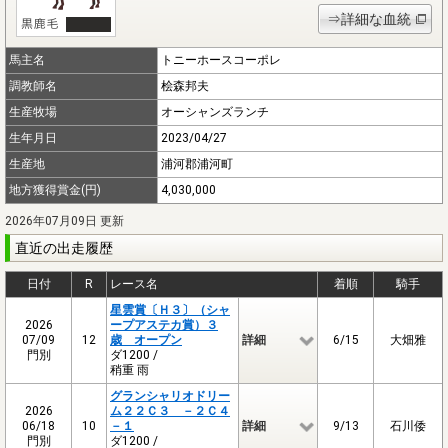
⇒詳細な血統
馬主名
トニーホースコーポレ
調教師名
桧森邦夫
生産牧場
オーシャンズランチ
生年月日
2023/04/27
生産地
浦河郡浦河町
地方獲得賞金(円)
4,030,000
2026年07月09日 更新
直近の出走履歴
日付
R
レース名
着順
騎手
星雲賞〔Ｈ３〕（シャ
2026
ープアステカ賞）３
07/09
12
歳 オープン
詳細
6/15
大畑雅
門別
ダ1200 /
稍重 雨
グランシャリオドリー
2026
ム２２Ｃ３ －２Ｃ４
06/18
10
－１
詳細
9/13
石川倭
門別
ダ1200 /