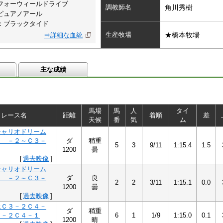
フォーウィールドライブ
調教師名
角川秀樹
ピュアノアール
：ブラックタイド
生産牧場
★橋本牧場
⇒詳細な血統
主な成績
馬場
馬
人
タイ
レース名
距離
着順
差
天候
番
気
ム
シャリオドリーム
４ －２～Ｃ３－
ダ
稍重
5
3
9/11
1:15.4
1.5
1200
曇
[
過去映像
]
シャリオドリーム
４ －２～Ｃ３－
ダ
良
2
2
3/11
1:15.1
0.0
1200
曇
[
過去映像
]
上Ｃ３－２Ｃ４－
ダ
稍重
 －２Ｃ４－１
6
1
1/9
1:15.0
0.1
1200
晴