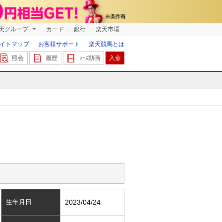
天グループ
カード
銀行
楽天市場
イトマップ
お客様サポート
楽天競馬とは
照会
履歴
ﾚｰｽ動画
入金
生年月日
2023/04/24