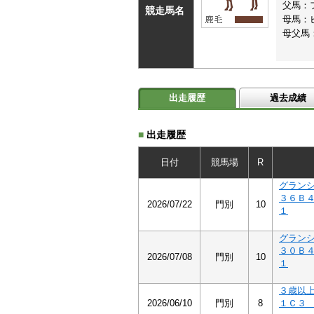
父馬：
競走馬名
母馬：
母父馬
出走履歴
過去成績
■
出走履歴
日付
競馬場
R
グラン
３６Ｂ
2026/07/22
門別
10
１
グラン
３０Ｂ
2026/07/08
門別
10
１
３歳以
2026/06/10
門別
8
１Ｃ３