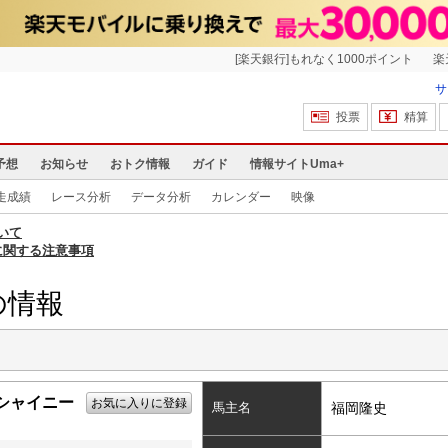
[楽天銀行]もれなく1000ポイント
楽
サ
投票
精算
予想
お知らせ
おトク情報
ガイド
情報サイトUma+
走成績
レース分析
データ分析
カレンダー
映像
いて
に関する注意事項
の情報
シャイニー
お気に入りに登録
馬主名
福岡隆史