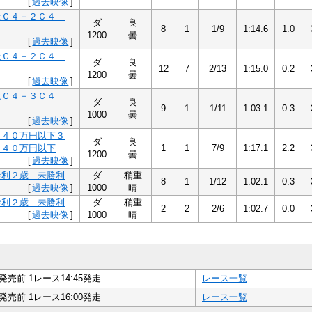
[
過去映像
]
上Ｃ４－２Ｃ４
ダ
良
8
1
1/9
1:14.6
1.0
1200
曇
[
過去映像
]
上Ｃ４－２Ｃ４
ダ
良
12
7
2/13
1:15.0
0.2
1200
曇
[
過去映像
]
上Ｃ４－３Ｃ４
ダ
良
9
1
1/11
1:03.1
0.3
1000
曇
[
過去映像
]
４４０万円以下３
ダ
良
４４０万円以下
1
1
7/9
1:17.1
2.2
1200
曇
[
過去映像
]
勝利２歳 未勝利
ダ
稍重
8
1
1/12
1:02.1
0.3
[
過去映像
]
1000
晴
勝利２歳 未勝利
ダ
稍重
2
2
2/6
1:02.7
0.0
[
過去映像
]
1000
晴
発売前 1レース14:45発走
レース一覧
発売前 1レース16:00発走
レース一覧