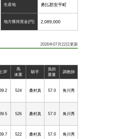
生産地
勇払郡安平町
地方獲得賞金(円)
2,089,000
2026年07月22日更新
馬
負担
上3F
騎手
調教師
体重
重量
39.2
524
桑村真
57.0
角川秀
39.5
526
桑村真
57.0
角川秀
39.7
522
桑村真
57.0
角川秀