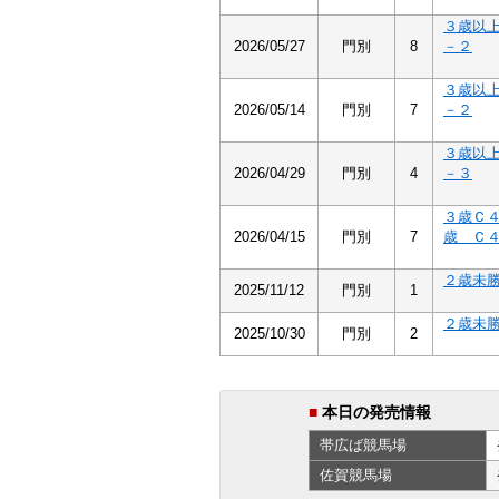
３歳以
2026/05/27
門別
8
－２
３歳以
2026/05/14
門別
7
－２
３歳以
2026/04/29
門別
4
－３
３歳Ｃ
2026/04/15
門別
7
歳 Ｃ
２歳未
2025/11/12
門別
1
２歳未
2025/10/30
門別
2
■
本日の発売情報
帯広ば
競馬場
佐賀
競馬場