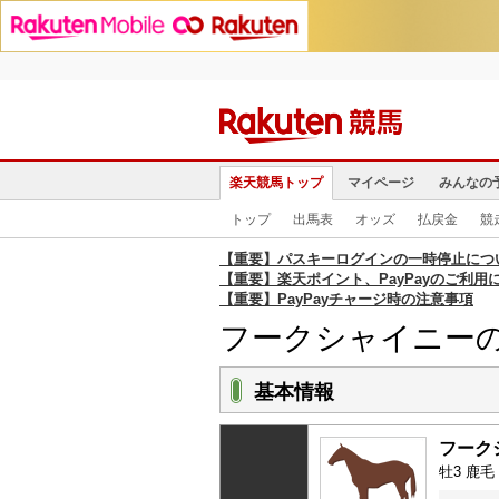
楽天競馬トップ
マイページ
みんなの
トップ
出馬表
オッズ
払戻金
競
【重要】パスキーログインの一時停止につ
【重要】楽天ポイント、PayPayのご利用
【重要】PayPayチャージ時の注意事項
フークシャイニー
基本情報
フーク
牡3 鹿毛