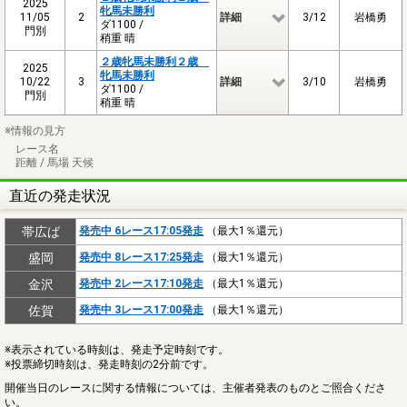
2025
牝馬未勝利
11/05
2
詳細
3/12
岩橋勇
ダ1100 /
門別
稍重 晴
２歳牝馬未勝利２歳
2025
牝馬未勝利
10/22
3
詳細
3/10
岩橋勇
ダ1100 /
門別
稍重 晴
※情報の見方
レース名
距離 / 馬場 天候
直近の発走状況
帯広ば
発売中 6レース17:05発走
（最大1％還元）
盛岡
発売中 8レース17:25発走
（最大1％還元）
金沢
発売中 2レース17:10発走
（最大1％還元）
佐賀
発売中 3レース17:00発走
（最大1％還元）
※表示されている時刻は、発走予定時刻です。
※投票締切時刻は、発走時刻の2分前です。
開催当日のレースに関する情報については、主催者発表のものとご照合くださ
い。