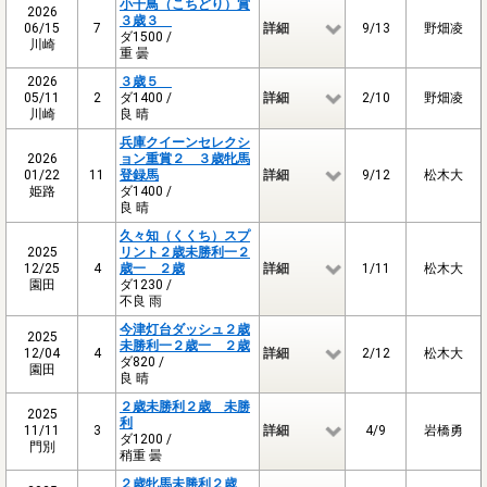
小千鳥（こちどり）賞
2026
３歳３
06/15
7
詳細
9/13
野畑凌
ダ1500 /
川崎
重 曇
2026
３歳５
05/11
2
ダ1400 /
詳細
2/10
野畑凌
川崎
良 晴
兵庫クイーンセレクシ
2026
ョン重賞２ ３歳牝馬
01/22
11
登録馬
詳細
9/12
松木大
姫路
ダ1400 /
良 晴
久々知（くくち）スプ
2025
リント２歳未勝利一２
12/25
4
歳一 ２歳
詳細
1/11
松木大
園田
ダ1230 /
不良 雨
今津灯台ダッシュ２歳
2025
未勝利一２歳一 ２歳
12/04
4
詳細
2/12
松木大
ダ820 /
園田
良 晴
２歳未勝利２歳 未勝
2025
利
11/11
3
詳細
4/9
岩橋勇
ダ1200 /
門別
稍重 曇
２歳牝馬未勝利２歳