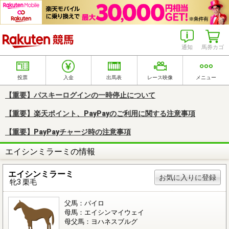
楽天競馬
通知
馬券カゴ
投票
入金
出馬表
レース映像
メニュー
【重要】パスキーログインの一時停止について
【重要】楽天ポイント、PayPayのご利用に関する注意事項
【重要】PayPayチャージ時の注意事項
エイシンミラーミの情報
エイシンミラーミ
お気に入りに登録
牝3 栗毛
父馬：パイロ
母馬：エイシンマイウェイ
母父馬：ヨハネスブルグ