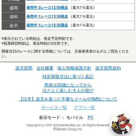
盛岡
発売中 3レース12:50発走
（最大1％還元）
浦和
発売中 1レース13:30発走
（最大1％還元）
金沢
発売中 1レース15:35発走
（最大1％還元）
※表示されている時刻は、発走予定時刻です。
※投票締切時刻は、発走時刻の2分前です。
開催当日のレースに関する情報については、主催者発表のものとご照合くださ
い。
楽天競馬
会社概要
個人情報保護方針
楽天競馬規約
特定商取引法に基づく表記
馬券は20歳になってから
ほどよく楽しむ大人の遊び
【注意】楽天を装った不審なメールやSMSについて
サービス一覧
アプリ一覧
表示モード
モバイル
PC
Copyright (c) 2007-2026 Keiba Mall, Inc. All Rights Reserved.
© Rakuten Group, Inc.