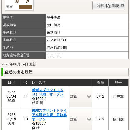
⇒詳細な血統
馬主名
平井克彦
調教師名
荒山勝徳
生産牧場
栄進牧場
生年月日
2023/03/30
生産地
浦河郡浦河町
地方獲得賞金(円)
9,500,000
2026年06月04日 更新
直近の出走履歴
日付
R
レース名
着順
騎手
若潮スプリント（Ｓ
2026
３）３歳 オープン
06/04
11
詳細
6/12
吉井章
ダ1200 /
船橋
稍重 曇
優駿スプリントトライ
2026
アル競走３歳 選抜馬
05/19
10
オープン
詳細
3/13
藤田凌
大井
ダ1200 /
良 晴