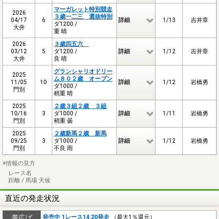
マーガレット特別競走
2026
３歳一二三 選抜特別
04/17
6
詳細
1/13
吉井章
ダ1200 /
大井
重 晴
2026
３歳四五六
03/12
5
ダ1200 /
詳細
1/12
吉井章
大井
良 晴
グランシャリオドリー
2025
ム８０２歳 オープン
11/05
10
詳細
1/12
岩橋勇
ダ1000 /
門別
稍重 晴
2025
２歳３組２歳 ３組
10/16
3
ダ1000 /
詳細
1/11
岩橋勇
門別
稍重 曇
2025
２歳新馬２歳 新馬
09/25
3
ダ1000 /
詳細
1/12
岩橋勇
門別
不良 雨
※情報の見方
レース名
距離 / 馬場 天候
直近の発走状況
帯広ば
発売中 1レース14:20発走
（最大1％還元）