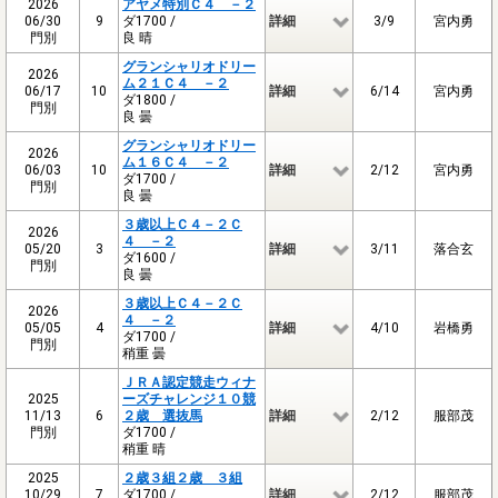
2026
アヤメ特別Ｃ４ －２
06/30
9
ダ1700 /
詳細
3/9
宮内勇
門別
良 晴
グランシャリオドリー
2026
ム２１Ｃ４ －２
06/17
10
詳細
6/14
宮内勇
ダ1800 /
門別
良 曇
グランシャリオドリー
2026
ム１６Ｃ４ －２
06/03
10
詳細
2/12
宮内勇
ダ1700 /
門別
良 曇
３歳以上Ｃ４－２Ｃ
2026
４ －２
05/20
3
詳細
3/11
落合玄
ダ1600 /
門別
良 曇
３歳以上Ｃ４－２Ｃ
2026
４ －２
05/05
4
詳細
4/10
岩橋勇
ダ1700 /
門別
稍重 曇
ＪＲＡ認定競走ウィナ
2025
ーズチャレンジ１０競
11/13
6
２歳 選抜馬
詳細
2/12
服部茂
門別
ダ1700 /
稍重 晴
2025
２歳３組２歳 ３組
10/29
7
ダ1700 /
詳細
2/12
服部茂