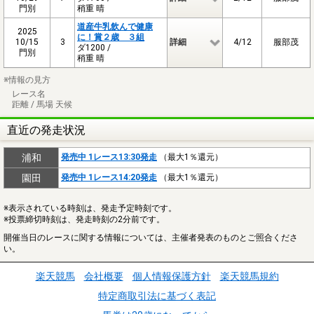
門別
稍重 晴
道産牛乳飲んで健康
2025
に！賞２歳 ３組
10/15
3
詳細
4/12
服部茂
ダ1200 /
門別
稍重 晴
※情報の見方
レース名
距離 / 馬場 天候
直近の発走状況
浦和
発売中 1レース13:30発走
（最大1％還元）
園田
発売中 1レース14:20発走
（最大1％還元）
※表示されている時刻は、発走予定時刻です。
※投票締切時刻は、発走時刻の2分前です。
開催当日のレースに関する情報については、主催者発表のものとご照合くださ
い。
楽天競馬
会社概要
個人情報保護方針
楽天競馬規約
特定商取引法に基づく表記