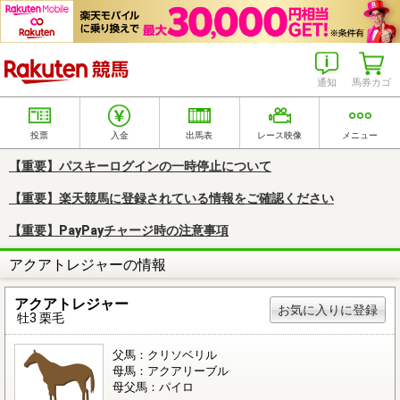
楽天競馬
通知
馬券カゴ
投票
入金
出馬表
レース映像
メニュー
【重要】パスキーログインの一時停止について
【重要】楽天競馬に登録されている情報をご確認ください
【重要】PayPayチャージ時の注意事項
アクアトレジャーの情報
アクアトレジャー
お気に入りに登録
牡3 栗毛
父馬：クリソベリル
母馬：アクアリーブル
母父馬：パイロ