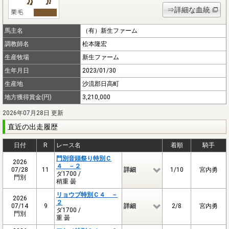
⇒詳細な血統
馬主名
（有）新生ファーム
調教師名
松本隆宏
生産牧場
新生ファーム
生年月日
2023/01/30
生産地
沙流郡日高町
地方獲得賞金(円)
3,210,000
2026年07月28日 更新
直近の出走履歴
日付
R
レース名
着順
騎手
門別音頭祭り特別Ｃ
2026
４ －２
07/28
11
詳細
1/10
宮内勇
ダ1700 /
門別
稍重 曇
リョウブ特別Ｃ４ －
2026
２
07/14
9
詳細
2/8
宮内勇
ダ1700 /
門別
重 曇