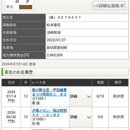
⇒詳細な血統
馬主名
（株）ＧＥＴＮＥＸＴ
調教師名
松本隆宏
生産牧場
須崎牧場
生年月日
2022/01/27
生産地
新冠郡新冠町
地方獲得賞金(円)
3,960,000
2026年07月14日 更新
直近の出走履歴
日付
R
レース名
着順
騎手
星の降る里・芦別健夏
2026
まつり特別Ｂ１ Ｂ２
07/14
12
詳細
8/10
阿岸潤
ダ1200 /
門別
重 曇
夕張メロン、味は特別
2026
Ａ４ －２～Ｂ２
06/30
12
詳細
3/6
阿岸潤
ダ1000 /
門別
良 晴