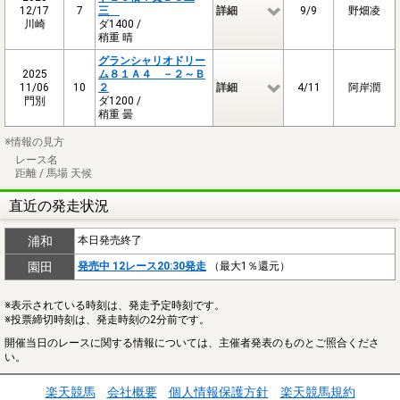
12/17
7
三
詳細
9/9
野畑凌
川崎
ダ1400 /
稍重 晴
グランシャリオドリー
2025
ム８１Ａ４ －２～Ｂ
11/06
10
２
詳細
4/11
阿岸潤
門別
ダ1200 /
稍重 曇
※情報の見方
レース名
距離 / 馬場 天候
直近の発走状況
浦和
本日発売終了
園田
発売中 12レース20:30発走
（最大1％還元）
※表示されている時刻は、発走予定時刻です。
※投票締切時刻は、発走時刻の2分前です。
開催当日のレースに関する情報については、主催者発表のものとご照合くださ
い。
楽天競馬
会社概要
個人情報保護方針
楽天競馬規約