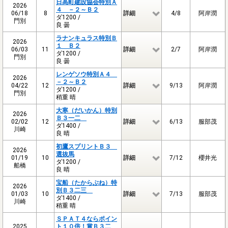
日高町建設協会特別Ａ
2026
４ －２～Ｂ２
06/18
8
詳細
4/8
阿岸潤
ダ1200 /
門別
良 曇
ラナンキュラス特別Ｂ
2026
１ Ｂ２
06/03
11
詳細
2/7
阿岸潤
ダ1200 /
門別
良 曇
レンゲソウ特別Ａ４
2026
－２～Ｂ２
04/22
12
詳細
9/13
阿岸潤
ダ1200 /
門別
稍重 晴
大寒（だいかん）特別
2026
Ｂ３一二
02/02
12
詳細
6/13
服部茂
ダ1400 /
川崎
良 晴
初鷹スプリントＢ３
2026
選抜馬
01/19
10
詳細
7/12
櫻井光
ダ1200 /
船橋
良 晴
宝船（たからぶね）特
2026
別Ｂ３二三
01/03
10
詳細
7/13
服部茂
ダ1400 /
川崎
稍重 晴
ＳＰＡＴ４ならポイン
2025
ト１０倍！賞Ｂ３二