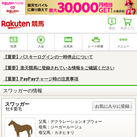
楽天競馬
通知
馬券カゴ
投票
入金
出馬表
レース映像
メニュー
【重要】パスキーログインの一時停止について
【重要】楽天競馬に登録されている情報をご確認ください
【重要】PayPayチャージ時の注意事項
スワッガーの情報
スワッガー
お気に入りに登録
牡4 栗毛
父馬：デクラレーションオブウォー
母馬：ジーガールージュ
母父馬：カネヒキリ