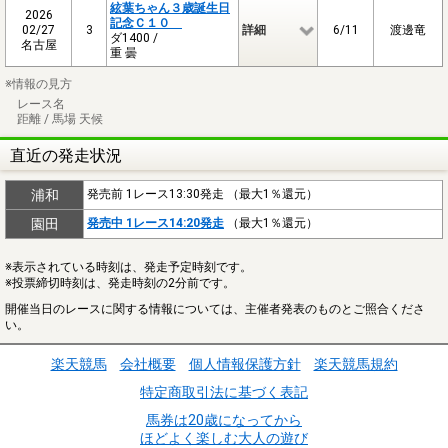
絃葉ちゃん３歳誕生日
2026
記念Ｃ１０
02/27
3
詳細
6/11
渡邊竜
ダ1400 /
名古屋
重 曇
※情報の見方
レース名
距離 / 馬場 天候
直近の発走状況
浦和
発売前 1レース13:30発走 （最大1％還元）
園田
発売中 1レース14:20発走
（最大1％還元）
※表示されている時刻は、発走予定時刻です。
※投票締切時刻は、発走時刻の2分前です。
開催当日のレースに関する情報については、主催者発表のものとご照合くださ
い。
楽天競馬
会社概要
個人情報保護方針
楽天競馬規約
特定商取引法に基づく表記
馬券は20歳になってから
ほどよく楽しむ大人の遊び