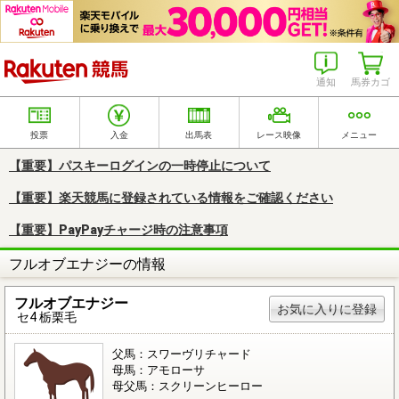
楽天競馬
通知
馬券カゴ
投票
入金
出馬表
レース映像
メニュー
【重要】パスキーログインの一時停止について
【重要】楽天競馬に登録されている情報をご確認ください
【重要】PayPayチャージ時の注意事項
フルオブエナジーの情報
フルオブエナジー
お気に入りに登録
セ4 栃栗毛
父馬：スワーヴリチャード
母馬：アモローサ
母父馬：スクリーンヒーロー