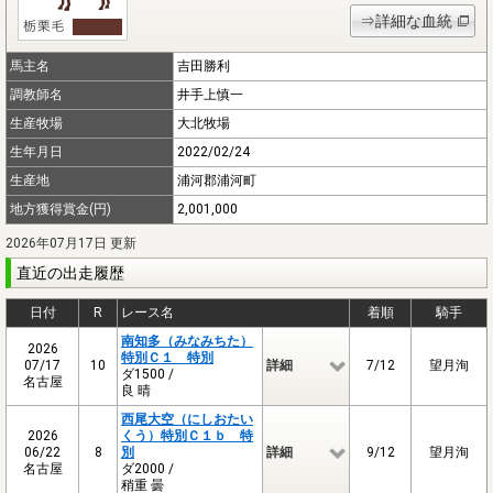
⇒詳細な血統
馬主名
吉田勝利
調教師名
井手上慎一
生産牧場
大北牧場
生年月日
2022/02/24
生産地
浦河郡浦河町
地方獲得賞金(円)
2,001,000
2026年07月17日 更新
直近の出走履歴
日付
R
レース名
着順
騎手
南知多（みなみちた）
2026
特別Ｃ１ 特別
07/17
10
詳細
7/12
望月洵
ダ1500 /
名古屋
良 晴
西尾大空（にしおたい
2026
くう）特別Ｃ１ｂ 特
06/22
8
別
詳細
9/12
望月洵
名古屋
ダ2000 /
稍重 曇