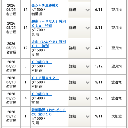
2026
金シャチ最終戦Ｃ
06/05
12
ダ1500 /
詳細
6/11
望月洵
名古屋
稍重 曇
碧南（へきなん）特別
2026
Ｃ１ａ 特別
05/25
12
詳細
8/11
望月洵
ダ1700 /
名古屋
良 晴
犬山（いぬやま）特別
2026
Ｃ１ 特別
05/08
12
詳細
4/10
望月洵
ダ1500 /
名古屋
良 曇
2026
Ｃ９組Ｃ９
04/23
3
ダ1500 /
詳細
1/12
望月洵
名古屋
不良 雨
2026
Ｃ１２組Ｃ１２
04/10
1
ダ1500 /
詳細
3/11
渡邊竜
名古屋
不良 雨
2026
Ｃ９組Ｃ９
03/26
4
ダ1400 /
詳細
2/12
渡邊竜
名古屋
重 曇
若葉駒野（わかばこま
2026
の）賞Ｃ１０
03/12
1
詳細
9/11
大畑雅
ダ1500 /
名古屋
良 晴