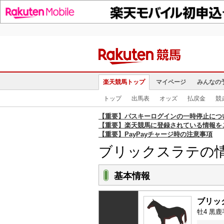
楽天競馬トップ
マイページ
みんなの
トップ
出馬表
オッズ
払戻金
競
【重要】パスキーログインの一時停止につ
【重要】楽天競馬に登録されている情報を
【重要】PayPayチャージ時の注意事項
ブリックスラテの
基本情報
ブリッ
牡4 黒鹿