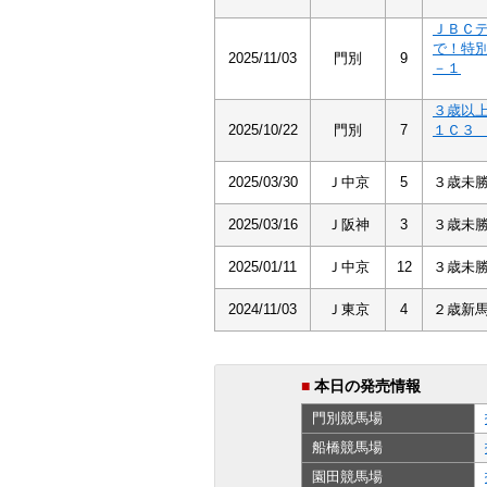
ＪＢＣ
で！特
2025/11/03
門別
9
－１
３歳以
2025/10/22
門別
7
１Ｃ３
2025/03/30
Ｊ中京
5
３歳未
2025/03/16
Ｊ阪神
3
３歳未
2025/01/11
Ｊ中京
12
３歳未
2024/11/03
Ｊ東京
4
２歳新
■
本日の発売情報
門別
競馬場
船橋
競馬場
園田
競馬場