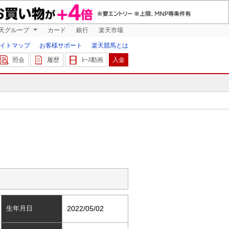
天グループ
カード
銀行
楽天市場
イトマップ
お客様サポート
楽天競馬とは
照会
履歴
ﾚｰｽ動画
入金
生年月日
2022/05/02