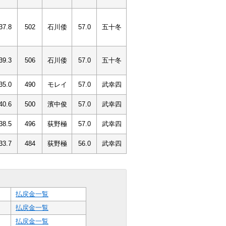
37.8
502
石川倭
57.0
五十冬
39.3
506
石川倭
57.0
五十冬
35.0
490
モレイ
57.0
武幸四
40.6
500
濱中俊
57.0
武幸四
38.5
496
荻野極
57.0
武幸四
33.7
484
荻野極
56.0
武幸四
払戻金一覧
払戻金一覧
払戻金一覧