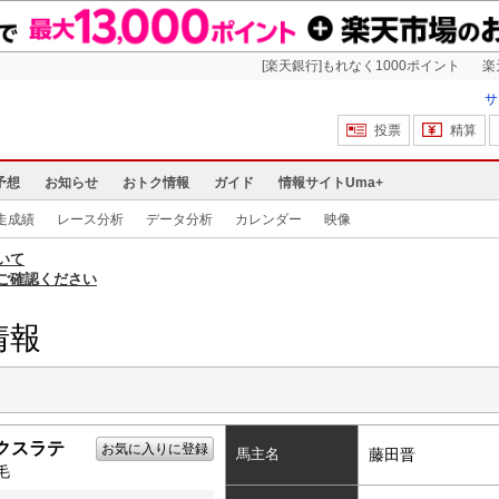
[楽天銀行]もれなく1000ポイント
楽
サ
投票
精算
予想
お知らせ
おトク情報
ガイド
情報サイトUma+
走成績
レース分析
データ分析
カレンダー
映像
いて
ご確認ください
情報
クスラテ
お気に入りに登録
馬主名
藤田晋
毛