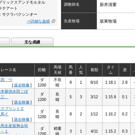
ブリックスアンドモルタル
調教師名
新井清重
ラテアート
：サクラバクシンオー
生産牧場
坂東牧場
⇒詳細な血統
主な成績
馬場
馬
人
タイ
レース名
距離
着順
差
天候
番
気
ム
三四 ウ
ダ
不良
8
1
9/10
1:18.1
2.8
[
過去映像
]
1200
晴
熊本菊池水田ごぼ
ダ
良
二三
5
3
3/12
1:15.8
0.1
1200
晴
[
過去映像
]
天スプリントＣ
ダ
良
抜馬イ
8
2
1/12
1:16.2
0.2
1200
晴
[
過去映像
]
種馬生産振興会特
ダ
稍重
 －１
3
1
4/11
1:15.2
0.3
1200
晴