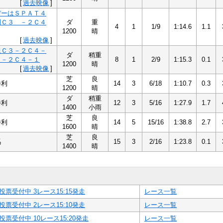
[
過去映像
]
デーはＳＰＡＴ４
別Ｃ３ －２Ｃ４
ダ
重
4
1
1/9
1:14.6
1.1
1200
晴
[
過去映像
]
上Ｃ３－２Ｃ４－
ダ
稍重
 －２Ｃ４－１
8
1
2/9
1:15.3
0.1
1200
晴
[
過去映像
]
芝
良
勝利
14
3
6/18
1:10.7
0.3
1200
晴
ダ
稍重
勝利
12
3
5/16
1:27.9
1.7
1400
小雨
芝
良
勝利
14
5
15/16
1:38.8
2.7
1600
晴
芝
良
馬
15
3
2/16
1:23.8
0.1
1400
晴
投票受付中 3レース15:15発走
レース一覧
投票受付中 2レース15:10発走
レース一覧
投票受付中 10レース15:20発走
レース一覧