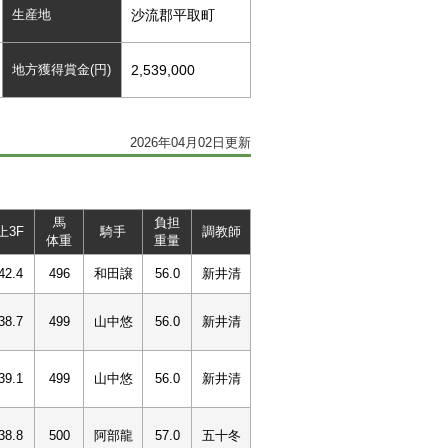
生産地
沙流郡平取町
地方獲得賞金(円)
2,539,000
2026年04月02日更新
馬
負担
上3F
騎手
調教師
体重
重量
42.4
496
和田譲
56.0
新井清
38.7
499
山中悠
56.0
新井清
39.1
499
山中悠
56.0
新井清
38.8
500
阿部龍
57.0
五十冬