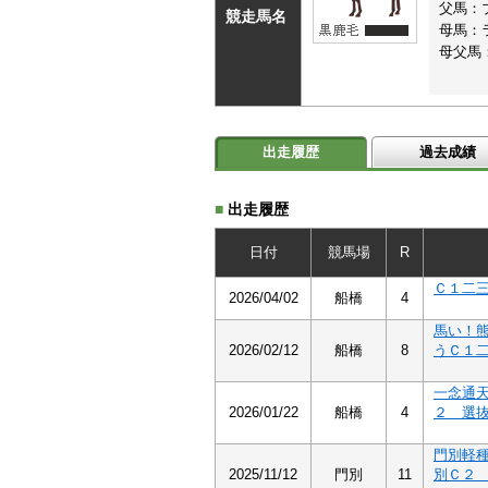
父馬：
競走馬名
母馬：
母父馬
出走履歴
過去成績
■
出走履歴
日付
競馬場
R
Ｃ１二
2026/04/02
船橋
4
馬い！
2026/02/12
船橋
8
うＣ１
一念通
2026/01/22
船橋
4
２ 選
門別軽
2025/11/12
門別
11
別Ｃ２