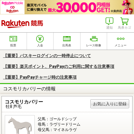
楽天競馬
通知
馬券カゴ
投票
入金
出馬表
レース映像
メニュー
【重要】パスキーログインの一時停止について
【重要】楽天ポイント、PayPayのご利用に関する注意事項
【重要】PayPayチャージ時の注意事項
コスモリカバリーの情報
コスモリカバリー
お気に入りに登録
牡8 芦毛
父馬：ゴールドシップ
母馬：ラヴリードリーム
母父馬：マイネルラヴ