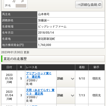
⇒詳細な血統
馬主名
山本将司
調教師名
加藤誠一
生産牧場
ビッグレッドファーム
生年月日
2018/05/14
生産地
新冠郡新冠町
地方獲得賞金(円)
1,760,000
2023年01月30日 更新
直近の出走履歴
日付
R
レース名
着順
騎手
アリアンロッド賞Ｃ
2023
３ 選定馬
01/30
5
詳細
9/10
増田充
ダ2000 /
川崎
良 晴
天照（あまてらす）賞
2023
Ｃ３ 選定馬
01/04
3
詳細
7/13
増田充
ダ2000 /
川崎
良 晴