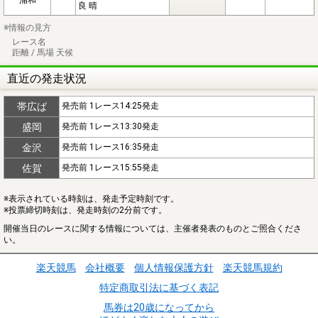
良 晴
※情報の見方
レース名
距離 / 馬場 天候
直近の発走状況
帯広ば
発売前 1レース14:25発走
盛岡
発売前 1レース13:30発走
金沢
発売前 1レース16:35発走
佐賀
発売前 1レース15:55発走
※表示されている時刻は、発走予定時刻です。
※投票締切時刻は、発走時刻の2分前です。
開催当日のレースに関する情報については、主催者発表のものとご照合くださ
い。
楽天競馬
会社概要
個人情報保護方針
楽天競馬規約
特定商取引法に基づく表記
馬券は20歳になってから