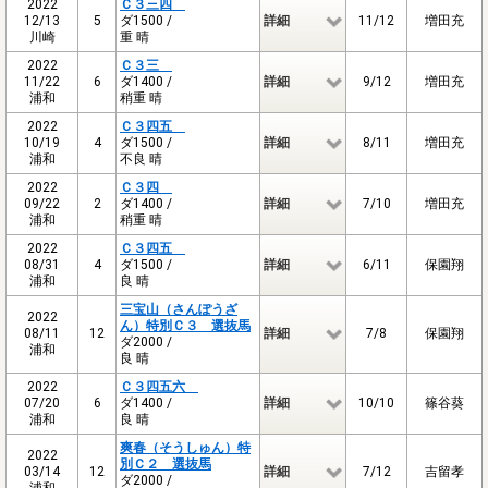
2022
Ｃ３三四
12/13
5
ダ1500 /
詳細
11/12
増田充
川崎
重 晴
2022
Ｃ３三
11/22
6
ダ1400 /
詳細
9/12
増田充
浦和
稍重 晴
2022
Ｃ３四五
10/19
4
ダ1500 /
詳細
8/11
増田充
浦和
不良 晴
2022
Ｃ３四
09/22
2
ダ1400 /
詳細
7/10
増田充
浦和
稍重 晴
2022
Ｃ３四五
08/31
4
ダ1500 /
詳細
6/11
保園翔
浦和
良 晴
三宝山（さんぽうざ
2022
ん）特別Ｃ３ 選抜馬
08/11
12
詳細
7/8
保園翔
ダ2000 /
浦和
良 晴
2022
Ｃ３四五六
07/20
6
ダ1400 /
詳細
10/10
篠谷葵
浦和
良 晴
爽春（そうしゅん）特
2022
別Ｃ２ 選抜馬
03/14
12
詳細
7/12
吉留孝
ダ2000 /
浦和