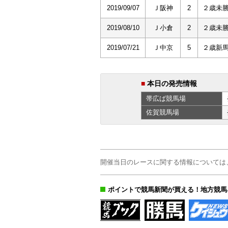
2019/09/07
Ｊ阪神
2
２歳未
2019/08/10
Ｊ小倉
2
２歳未
2019/07/21
Ｊ中京
5
２歳新
■
本日の発売情報
帯広ば
競馬場
佐賀
競馬場
開催当日のレースに関する情報については
ポイントで競馬新聞が買える！地方競馬