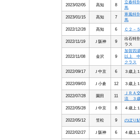
立春特
2023/02/05
高知
8
馬
寒風特
2023/01/15
高知
7
馬
2022/12/28
高知
6
Ｃ２－
出石特
2022/11/19
Ｊ阪神
9
ラス
加賀四
2022/11/08
金沢
9
以上 
クラス
2022/09/17
Ｊ中京
6
３歳上
2022/09/03
Ｊ小倉
12
３歳上
ＪＲＡ
2022/07/28
園田
11
流 ３
2022/05/28
Ｊ中京
8
４歳上
2022/05/12
笠松
9
のぼり
2022/02/27
Ｊ阪神
6
４歳上