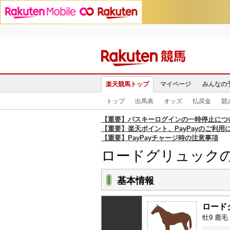
楽天競馬トップ
マイページ
みんなの
トップ
出馬表
オッズ
払戻金
競
【重要】パスキーログインの一時停止につ
【重要】楽天ポイント、PayPayのご利用
【重要】PayPayチャージ時の注意事項
ロードグリュック
基本情報
ロード
牡9 鹿毛