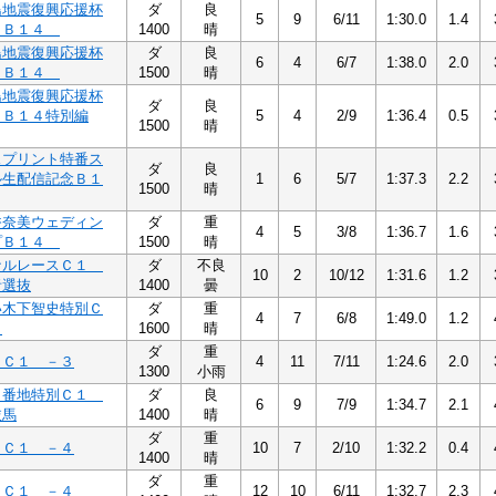
島地震復興応援杯
ダ
良
5
9
6/11
1:30.0
1.4
）Ｂ１４
1400
晴
島地震復興応援杯
ダ
良
6
4
6/7
1:38.0
2.0
）Ｂ１４
1500
晴
島地震復興応援杯
ダ
良
）Ｂ１４特別編
5
4
2/9
1:36.4
0.5
1500
晴
スプリント特番ス
ダ
良
ル生配信記念Ｂ１
1
6
5/7
1:37.3
2.2
1500
晴
香奈美ウェディン
ダ
重
4
5
3/8
1:36.7
1.6
プＢ１４
1500
晴
ナルレースＣ１
ダ
不良
10
2
10/12
1:31.6
1.2
者選抜
1400
曇
い木下智史特別Ｃ
ダ
重
4
7
6/8
1:49.0
1.2
３
1600
晴
ダ
重
３Ｃ１ －３
4
11
7/11
1:24.6
2.0
1300
小雨
３番地特別Ｃ１
ダ
良
6
9
7/9
1:34.7
2.1
抜馬
1400
晴
ダ
重
４Ｃ１ －４
10
7
2/10
1:32.2
0.4
1400
晴
ダ
重
４Ｃ１ －４
12
10
6/11
1:32.7
2.3