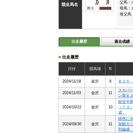
父馬：
競走馬名
母馬：
母父馬
出走履歴
過去成績
■
出走履歴
日付
競馬場
R
2024/11/18
金沢
9
Ｂ２
スカパ
2024/11/03
金沢
11
ン賞Ｂ
能登半
2024/10/22
金沢
10
（７３
成
緋色に
2024/09/30
金沢
11
加能ガ
別編