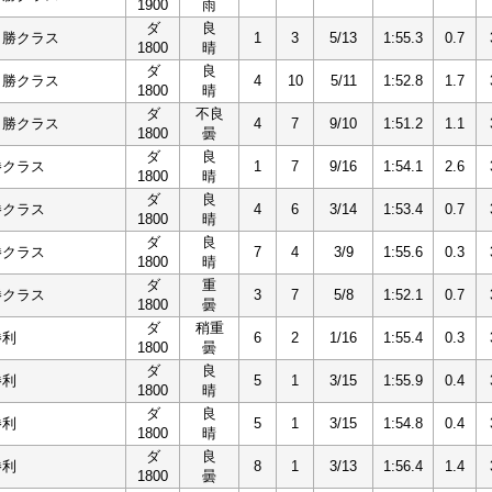
1900
雨
ダ
良
１勝クラス
1
3
5/13
1:55.3
0.7
1800
晴
ダ
良
１勝クラス
4
10
5/11
1:52.8
1.7
1800
晴
ダ
不良
１勝クラス
4
7
9/10
1:51.2
1.1
1800
曇
ダ
良
勝クラス
1
7
9/16
1:54.1
2.6
1800
晴
ダ
良
勝クラス
4
6
3/14
1:53.4
0.7
1800
晴
ダ
良
勝クラス
7
4
3/9
1:55.6
0.3
1800
晴
ダ
重
勝クラス
3
7
5/8
1:52.1
0.7
1800
曇
ダ
稍重
勝利
6
2
1/16
1:55.4
0.3
1800
曇
ダ
良
勝利
5
1
3/15
1:55.9
0.4
1800
晴
ダ
良
勝利
5
1
3/15
1:54.8
0.4
1800
晴
ダ
良
勝利
8
1
3/13
1:56.4
1.4
1800
曇