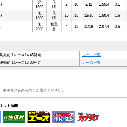
ダ
良
勝利
2
10
2/11
1:55.4
0.1
1800
晴
芝
良
勝利
15
13
12/15
1:50.4
1.5
1800
晴
芝
稍重
馬
4
13
11/16
2:07.4
3.5
2000
曇
発売前 1レース14:45発走
レース一覧
発売前 1レース16:00発走
レース一覧
、主催者発表のものとご照合ください。
ネット新聞