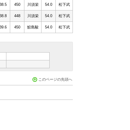
38.5
450
川須栄
54.0
松下武
38.8
448
川須栄
54.0
松下武
39.6
450
鮫島駿
54.0
松下武
このページの先頭へ