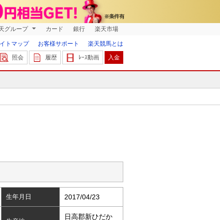
天グループ
カード
銀行
楽天市場
イトマップ
お客様サポート
楽天競馬とは
照会
履歴
ﾚｰｽ動画
入金
生年月日
2017/04/23
日高郡新ひだか