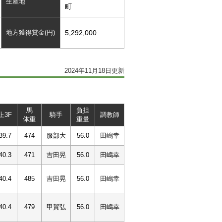
生産地
町
地方獲得賞金(円)
5,292,000
2024年11月18日更新
馬
負担
上3F
騎手
調教師
体重
重量
39.7
474
服部大
56.0
田嶋幸
40.3
471
吉田晃
56.0
田嶋幸
40.4
485
吉田晃
56.0
田嶋幸
40.4
479
甲賀弘
56.0
田嶋幸