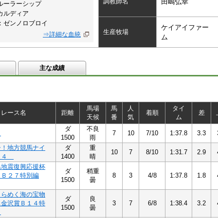
調教師名
田嶋弘幸
ルーラーシップ
カルディア
：ゼンノロブロイ
ケイアイファー
生産牧場
⇒詳細な血統
ム
主な成績
馬場
馬
人
タイ
レース名
距離
着順
差
天候
番
気
ム
ダ
不良
５
7
10
7/10
1:37.8
3.3
1500
雨
ー！地方競馬ナイ
ダ
重
10
7
8/10
1:31.7
2.9
２４
1400
晴
島地震復興応援杯
ダ
稍重
）Ｂ２７特別編
8
3
4/8
1:37.8
1.8
1500
曇
きらめく海の宝物
ダ
良
ニ金沢賞Ｂ１４特
3
7
6/8
1:38.4
3.2
1500
曇
成