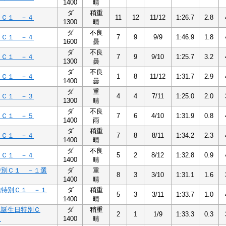
1400
晴
ダ
稍重
４Ｃ１ －４
11
12
11/12
1:26.7
2.8
1300
晴
ダ
不良
４Ｃ１ －４
7
9
9/9
1:46.9
1.8
1600
曇
ダ
不良
４Ｃ１ －４
7
9
9/10
1:25.7
3.2
1300
曇
ダ
不良
４Ｃ１ －４
1
8
11/12
1:31.7
2.9
1400
曇
ダ
重
３Ｃ１ －３
4
4
7/11
1:25.0
2.0
1300
晴
ダ
不良
５Ｃ１ －５
7
6
4/10
1:31.9
0.8
1400
雨
ダ
稍重
４Ｃ１ －４
7
8
8/11
1:34.2
2.3
1400
晴
ダ
不良
４Ｃ１ －４
5
2
8/12
1:32.8
0.9
1400
晴
特別Ｃ１ －１選
ダ
重
8
3
3/10
1:31.1
1.6
1400
晴
橋特別Ｃ１ －１
ダ
稍重
5
3
3/11
1:33.7
1.0
1400
晴
ん誕生日特別Ｃ
ダ
稍重
2
1
1/9
1:33.3
0.3
３
1400
晴