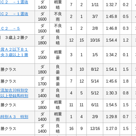
別Ｃ２ －１選抜
ダ
稍重
7
2
1/11
1:32.7
0.2
1400
晴
別Ｃ２ －１選抜
ダ
不良
2
1
3/7
1:45.8
0.5
1600
雨
ダ
不良
５Ｃ２ －５
1
2
2/8
1:46.8
0.3
1600
晴
別 ３歳上２勝ク
ダ
良
12
15
10/16
1:54.4
1.2
1800
晴
湯賞Ａ２以下Ｂ１
ダ
稍重
中央３歳以上１勝
3
1
1/5
1:34.2
0.1
1500
曇
ダ
良
１勝クラス
3
10
8/12
1:54.1
1.5
1800
曇
ダ
重
１勝クラス
7
12
5/14
1:45.6
1.8
1700
曇
交流加古川特別交
ダ
良
4
5
5/12
1:30.3
0.8
歳以上登録馬特別
1400
晴
ダ
稍重
１勝クラス
11
11
6/11
1:54.5
1.5
1800
晴
ダ
稍重
鮎特別Ａ３ 特別
1
4
2/9
1:29.8
0.7
1400
雨
ダ
良
１勝クラス
16
9
12/16
1:27.0
1.5
1400
晴