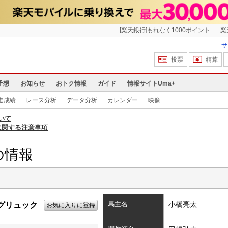
[楽天銀行]もれなく1000ポイント
楽
サ
投票
精算
予想
お知らせ
おトク情報
ガイド
情報サイトUma+
走成績
レース分析
データ分析
カレンダー
映像
いて
に関する注意事項
の情報
馬主名
小橋亮太
グリュック
お気に入りに登録