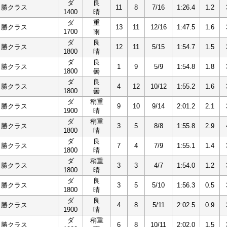
ダ
良
１勝クラス
11
8
7/16
1:26.4
1.2
1400
晴
ダ
重
１勝クラス
13
11
12/16
1:47.5
1.6
1700
雨
ダ
良
１勝クラス
12
11
5/15
1:54.7
1.5
1800
晴
ダ
良
１勝クラス
1
9
5/9
1:54.8
1.8
1800
曇
ダ
良
１勝クラス
4
12
10/12
1:55.2
1.6
1800
曇
ダ
稍重
１勝クラス
9
10
9/14
2:01.2
2.1
1900
晴
ダ
稍重
１勝クラス
3
5
8/8
1:55.8
2.9
1800
晴
ダ
良
１勝クラス
7
4
7/9
1:55.1
1.4
1800
晴
ダ
稍重
１勝クラス
3
3
4/7
1:54.0
1.2
1800
晴
ダ
良
１勝クラス
3
5
5/10
1:56.3
0.5
1800
晴
ダ
良
１勝クラス
4
8
5/11
2:02.5
0.9
1900
晴
ダ
稍重
１勝クラス
6
8
10/11
2:02.0
1.5