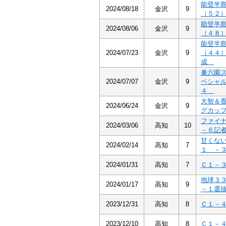
能登半
2024/08/18
金沢
9
（５２
能登半
2024/08/06
金沢
9
（４８
能登半
2024/07/23
金沢
9
（４４
成
兼六園
2024/07/07
金沢
9
ペシャ
４
大智＆
2024/06/24
金沢
9
グカッ
ファイ
2024/03/06
高知
10
－６記
甘くな
2024/02/14
高知
7
１ －
2024/01/31
高知
7
Ｃ１－
地球３
2024/01/17
高知
9
－１選
2023/12/31
高知
8
Ｃ１－
2023/12/10
高知
8
Ｃ１－