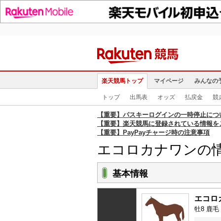
楽天競馬トップ
マイページ
みんなの
トップ
出馬表
オッズ
払戻金
競
【重要】パスキーログインの一時停止につ
【重要】楽天競馬に登録されている情報を
【重要】PayPayチャージ時の注意事項
エコロカナワンの
基本情報
エコロ
牡8 鹿毛