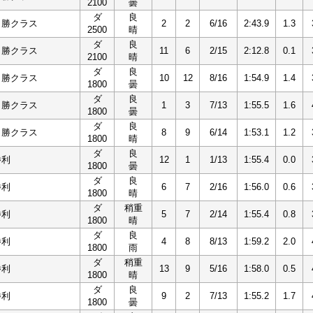
2100
曇
ダ
良
１勝クラス
2
2
6/16
2:43.9
1.3
2500
晴
ダ
良
１勝クラス
11
6
2/15
2:12.8
0.1
2100
晴
ダ
良
１勝クラス
10
12
8/16
1:54.9
1.4
1800
曇
ダ
良
１勝クラス
1
3
7/13
1:55.5
1.6
1800
曇
ダ
良
１勝クラス
8
9
6/14
1:53.1
1.2
1800
晴
ダ
良
勝利
12
1
1/13
1:55.4
0.0
1800
曇
ダ
良
勝利
6
7
2/16
1:56.0
0.6
1800
晴
ダ
稍重
勝利
5
7
2/14
1:55.4
0.8
1800
晴
ダ
良
勝利
4
8
8/13
1:59.2
2.0
1800
雨
ダ
稍重
勝利
13
9
5/16
1:58.0
0.5
1800
晴
ダ
良
勝利
9
2
7/13
1:55.2
1.7
1800
曇