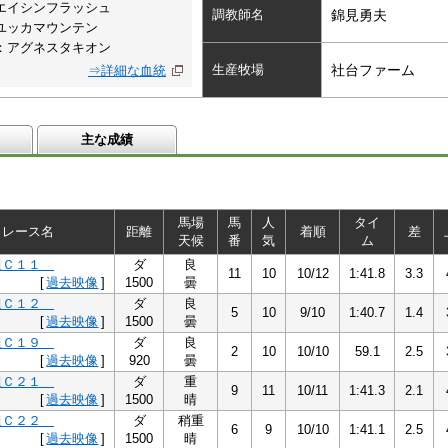
エイシンフラッシュ
調教師名
錦見勇夫
ユッカマウンテン
：アグネスタキオン
生産牧場
社台ファーム
⇒詳細な血統
主な成績
馬場
馬
人
タイ
レース名
距離
着順
差
天候
番
気
ム
組Ｃ１１
ダ
良
11
10
10/12
1:41.8
3.3
[
過去映像
]
1500
曇
組Ｃ１２
ダ
良
5
10
9/10
1:40.7
1.4
[
過去映像
]
1500
曇
組Ｃ１９
ダ
良
2
10
10/10
59.1
2.5
[
過去映像
]
920
曇
組Ｃ２１
ダ
重
9
11
10/11
1:41.3
2.1
[
過去映像
]
1500
晴
組Ｃ２２
ダ
稍重
6
9
10/10
1:41.1
2.5
[
過去映像
]
1500
晴