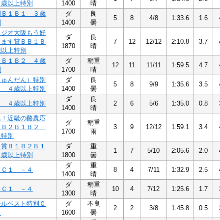
３歳以上特別
1400
晴
別Ｂ１Ｂ１ ３歳
ダ
良
5
8
4/8
1:33.6
1.6
別
1400
曇
ラジオ大阪もう好
ダ
良
ります賞ＢＢ１Ｂ
7
12
12/12
2:10.8
3.7
1870
晴
歳以上特別
２Ｂ１Ｂ２ ４歳
ダ
稍重
12
11
11/11
1:59.5
4.7
別
1700
晴
しゅんだん）特別
ダ
良
5
8
9/9
1:35.6
3.5
１ ４歳以上特別
1400
曇
ダ
良
１ ４歳以上特別
2
6
5/6
1:35.0
0.8
1400
晴
れ！近畿の酪農応
ダ
稍重
１Ｂ２Ｂ１Ｂ２
3
9
12/12
1:59.1
3.4
1700
雨
上特別
ス賞Ｂ１Ｂ２Ｂ１
ダ
重
1
7
5/10
2:05.6
2.0
４歳以上特別
1800
曇
ダ
重
４Ｃ１ －４
8
4
7/11
1:32.9
2.5
1400
晴
ダ
稍重
４Ｃ１ －４
10
4
7/12
1:25.6
1.7
1300
晴
ールベスト特別Ｃ
ダ
不良
2
2
3/8
1:45.8
0.5
５
1600
曇