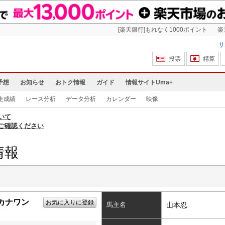
[楽天銀行]もれなく1000ポイント
楽
サ
投票
精算
予想
お知らせ
おトク情報
ガイド
情報サイトUma+
走成績
レース分析
データ分析
カレンダー
映像
いて
ご確認ください
情報
カナワン
お気に入りに登録
馬主名
山本忍