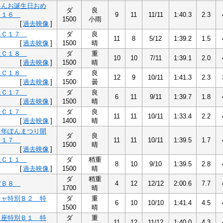
ゃんお誕生日おめ
ダ
良
Ｃ１６
9
11
11/11
1:40.3
2.3
1500
小雨
[
過去映像
]
組Ｃ１７
ダ
良
11
8
5/12
1:39.2
1.5
[
過去映像
]
1500
晴
組Ｃ１８
ダ
重
10
10
7/11
1:39.1
2.0
[
過去映像
]
1500
晴
組Ｃ１８
ダ
良
12
9
10/11
1:41.3
2.3
[
過去映像
]
1500
曇
組Ｃ１７
ダ
良
6
11
9/11
1:39.7
1.8
[
過去映像
]
1500
晴
組Ｃ１７
ダ
良
11
11
10/11
1:33.4
2.2
[
過去映像
]
1400
晴
６年ぽんまつり開
ダ
良
Ｃ１７
11
11
10/11
1:39.5
1.7
1500
晴
[
過去映像
]
組Ｃ１１
ダ
稍重
8
10
9/10
1:39.5
2.8
[
過去映像
]
1500
晴
ダ
稍重
賞Ｂ８
4
12
12/12
2:00.6
7.7
1700
晴
シャ特別Ｂ２ 特
ダ
重
6
10
10/10
1:41.4
4.5
1500
晴
ス座特別Ｂ１ 特
ダ
重
11
12
11/12
1:40.0
4.3