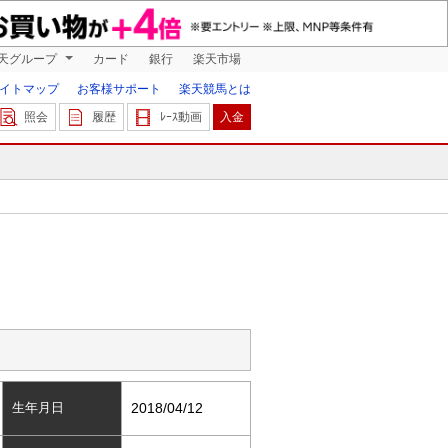
天グループ
カード
銀行
楽天市場
イトマップ
お客様サポート
楽天競馬とは
照会
履歴
ﾚｰｽ動画
入金
生年月日
2018/04/12