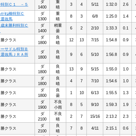
ダ
重
ン特別Ｃ１ －５
3
4
5/11
1:32.0
2.6
1400
晴
めがね橋特別Ｃ
ダ
重
8
3
6/8
1:25.0
1.4
１選抜馬
1300
晴
５歳未勝利特別Ｃ
ダ
稍重
6
2
2/10
1:33.3
0.1
５
1400
曇
ダ
良
１勝クラス
12
13
7/15
1:54.8
0.9
1800
晴
シーサドル特別Ｂ
ダ
良
 選抜馬ＪＲＡ所
9
6
5/10
1:56.8
0.9
1800
晴
ダ
良
１勝クラス
13
9
5/15
1:55.0
1.0
1800
晴
ダ
良
１勝クラス
4
7
7/10
1:54.6
1.0
1800
晴
ダ
良
１勝クラス
1
10
6/13
1:55.5
1.3
1800
曇
ダ
不良
１勝クラス
8
5
9/10
1:59.3
1.9
1900
小雨
ダ
不良
１勝クラス
2
7
15/16
2:13.2
2.3
2100
晴
ダ
良
１勝クラス
7
8
4/11
2:15.1
0.6
2100
晴