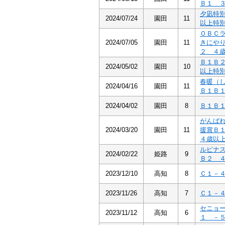
Ｂ１ 
夕凪特
2024/07/24
園田
11
以上特
ＯＢＣ
2024/07/05
園田
11
きにや
２ ４
Ｂ１Ｂ
2024/05/02
園田
10
以上特
春暖（
2024/04/16
園田
11
Ｂ１Ｂ
2024/04/02
園田
8
Ｂ１Ｂ
がんば
2024/03/20
園田
11
援賞Ｂ
４歳以
ルピナ
2024/02/22
姫路
9
Ｂ２ 
2023/12/10
高知
8
Ｃ１－
2023/11/26
高知
7
Ｃ１－
セニョ
2023/11/12
高知
6
１ －