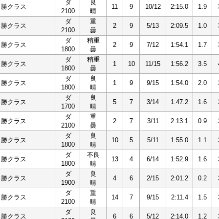
ダ
良
１勝クラス
11
9
10/12
2:15.0
1.9
2100
晴
ダ
重
１勝クラス
2
9
5/13
2:09.5
1.0
2100
曇
ダ
稍重
１勝クラス
2
9
7/12
1:54.1
1.7
1800
曇
ダ
稍重
１勝クラス
1
10
11/15
1:56.2
3.5
1800
曇
ダ
良
１勝クラス
1
9
9/15
1:54.0
2.0
1800
晴
ダ
良
１勝クラス
5
7
3/14
1:47.2
1.6
1700
晴
ダ
重
１勝クラス
2
7
3/11
2:13.1
0.9
2100
曇
ダ
良
１勝クラス
10
5
5/11
1:55.0
1.1
1800
晴
ダ
不良
１勝クラス
13
4
6/14
1:52.9
1.6
1800
晴
ダ
良
１勝クラス
4
6
2/15
2:01.2
0.2
1900
晴
ダ
重
１勝クラス
14
7
9/15
2:11.4
1.5
2100
晴
ダ
良
１勝クラス
6
6
5/12
2:14.0
1.2