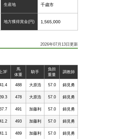
生産地
千歳市
地方獲得賞金(円)
1,565,000
2026年07月13日更新
馬
負担
上3F
騎手
調教師
体重
重量
41.4
488
大原浩
57.0
錦見勇
39.3
478
大原浩
57.0
錦見勇
37.7
491
加藤利
57.0
錦見勇
41.2
493
加藤利
57.0
錦見勇
41.1
489
加藤利
57.0
錦見勇