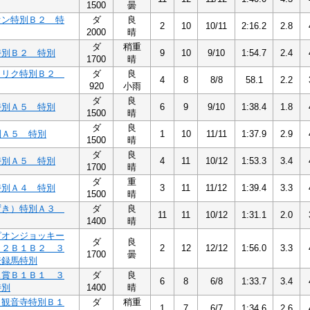
1500
曇
オン特別Ｂ２ 特
ダ
良
2
10
10/11
2:16.2
2.8
2000
晴
ダ
稍重
特別Ｂ２ 特別
9
10
9/10
1:54.7
2.4
1700
晴
メリク特別Ｂ２
ダ
良
4
8
8/8
58.1
2.2
920
小雨
ダ
良
特別Ａ５ 特別
6
9
9/10
1:38.4
1.8
1500
晴
ダ
良
別Ａ５ 特別
1
10
11/11
1:37.9
2.9
1500
晴
ダ
良
特別Ａ５ 特別
4
11
10/12
1:53.3
3.4
1700
晴
ダ
重
特別Ａ４ 特別
3
11
11/12
1:39.4
3.3
1500
晴
ずき）特別Ａ３
ダ
良
11
11
10/12
1:31.1
2.0
1400
晴
ピオンジョッキー
ダ
良
Ｂ２Ｂ１Ｂ２ ３
2
12
12/12
1:56.0
3.3
1700
曇
登録馬特別
ス賞Ｂ１Ｂ１ ３
ダ
良
6
8
6/8
1:33.7
3.4
特別
1400
晴
Ｈ観音寺特別Ｂ１
ダ
稍重
1
7
6/7
1:34.6
2.6