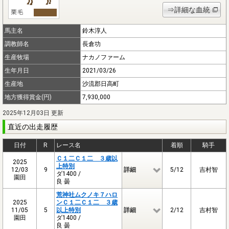
⇒詳細な血統
馬主名
鈴木淳人
調教師名
長倉功
生産牧場
ナカノファーム
生年月日
2021/03/26
生産地
沙流郡日高町
地方獲得賞金(円)
7,930,000
2025年12月03日 更新
直近の出走履歴
日付
R
レース名
着順
騎手
Ｃ１二Ｃ１二 ３歳以
2025
上特別
12/03
9
詳細
5/12
吉村智
ダ1400 /
園田
良 曇
荒神社ムクノキ７ハロ
2025
ンＣ１二Ｃ１二 ３歳
11/05
5
以上特別
詳細
2/12
吉村智
園田
ダ1400 /
良 曇