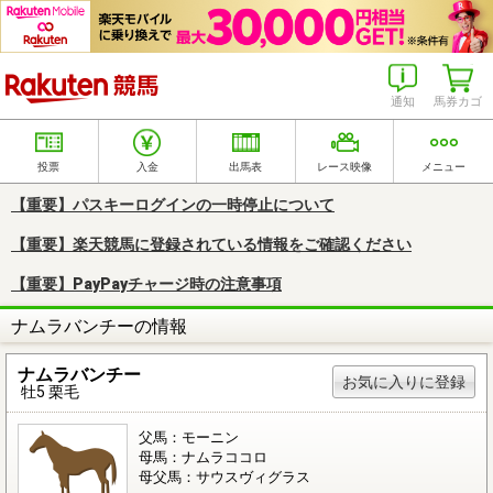
楽天競馬
通知
馬券カゴ
投票
入金
出馬表
レース映像
メニュー
【重要】パスキーログインの一時停止について
【重要】楽天競馬に登録されている情報をご確認ください
【重要】PayPayチャージ時の注意事項
ナムラバンチーの情報
ナムラバンチー
お気に入りに登録
牡5 栗毛
父馬：モーニン
母馬：ナムラココロ
母父馬：サウスヴィグラス