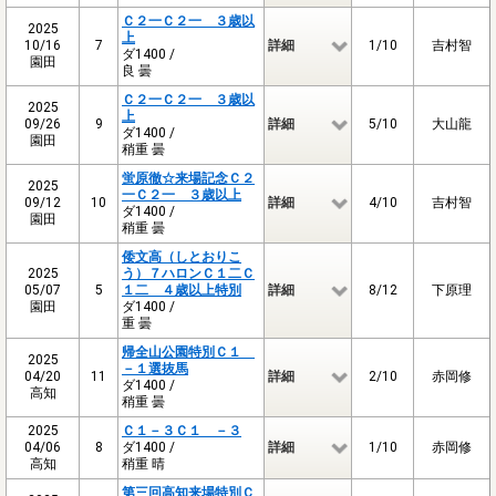
Ｃ２一Ｃ２一 ３歳以
2025
上
10/16
7
詳細
1/10
吉村智
ダ1400 /
園田
良 曇
Ｃ２一Ｃ２一 ３歳以
2025
上
09/26
9
詳細
5/10
大山龍
ダ1400 /
園田
稍重 曇
蛍原徹☆来場記念Ｃ２
2025
一Ｃ２一 ３歳以上
09/12
10
詳細
4/10
吉村智
ダ1400 /
園田
稍重 曇
倭文高（しとおりこ
2025
う）７ハロンＣ１二Ｃ
05/07
5
１二 ４歳以上特別
詳細
8/12
下原理
園田
ダ1400 /
重 曇
帰全山公園特別Ｃ１
2025
－１選抜馬
04/20
11
詳細
2/10
赤岡修
ダ1400 /
高知
稍重 曇
2025
Ｃ１－３Ｃ１ －３
04/06
8
ダ1400 /
詳細
1/10
赤岡修
高知
稍重 晴
第三回高知来場特別Ｃ