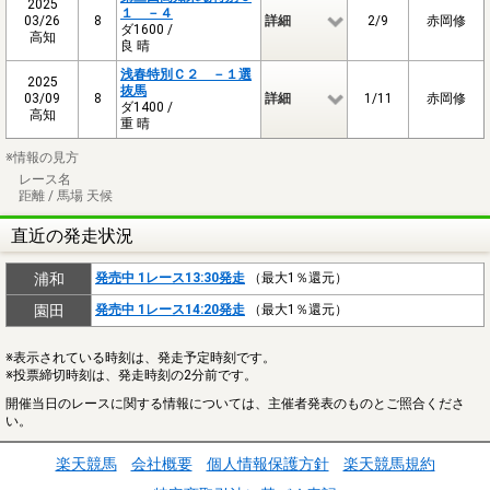
2025
１ －４
03/26
8
詳細
2/9
赤岡修
ダ1600 /
高知
良 晴
浅春特別Ｃ２ －１選
2025
抜馬
03/09
8
詳細
1/11
赤岡修
ダ1400 /
高知
重 晴
※情報の見方
レース名
距離 / 馬場 天候
直近の発走状況
浦和
発売中 1レース13:30発走
（最大1％還元）
園田
発売中 1レース14:20発走
（最大1％還元）
※表示されている時刻は、発走予定時刻です。
※投票締切時刻は、発走時刻の2分前です。
開催当日のレースに関する情報については、主催者発表のものとご照合くださ
い。
楽天競馬
会社概要
個人情報保護方針
楽天競馬規約