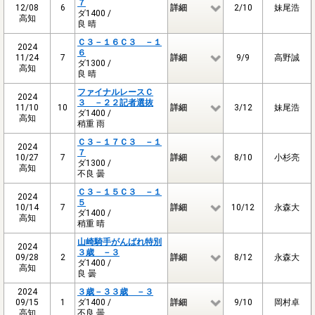
７
12/08
6
詳細
2/10
妹尾浩
ダ1400 /
高知
良 晴
Ｃ３－１６Ｃ３ －１
2024
６
11/24
7
詳細
9/9
高野誠
ダ1300 /
高知
良 晴
ファイナルレースＣ
2024
３ －２２記者選抜
11/10
10
詳細
3/12
妹尾浩
ダ1400 /
高知
稍重 雨
Ｃ３－１７Ｃ３ －１
2024
７
10/27
7
詳細
8/10
小杉亮
ダ1300 /
高知
不良 曇
Ｃ３－１５Ｃ３ －１
2024
５
10/14
7
詳細
10/12
永森大
ダ1400 /
高知
稍重 晴
山崎騎手がんばれ特別
2024
３歳 －３
09/28
2
詳細
8/12
永森大
ダ1400 /
高知
良 曇
2024
３歳－３３歳 －３
09/15
1
ダ1400 /
詳細
9/10
岡村卓
高知
不良 曇