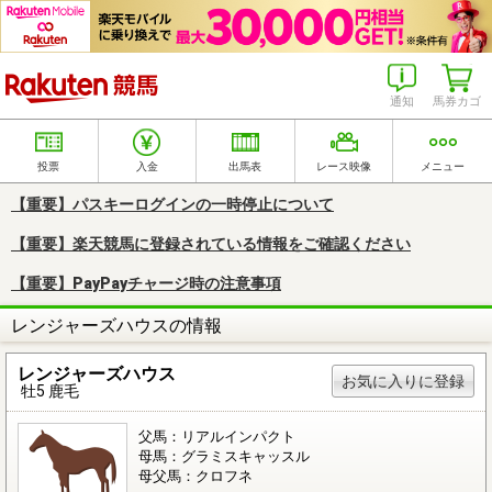
楽天競馬
通知
馬券カゴ
投票
入金
出馬表
レース映像
メニュー
【重要】パスキーログインの一時停止について
【重要】楽天競馬に登録されている情報をご確認ください
【重要】PayPayチャージ時の注意事項
レンジャーズハウスの情報
レンジャーズハウス
お気に入りに登録
牡5 鹿毛
父馬：リアルインパクト
母馬：グラミスキャッスル
母父馬：クロフネ