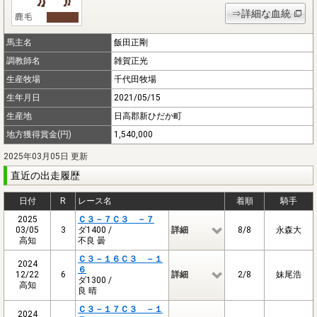
⇒詳細な血統
馬主名
飯田正剛
調教師名
雑賀正光
生産牧場
千代田牧場
生年月日
2021/05/15
生産地
日高郡新ひだか町
地方獲得賞金(円)
1,540,000
2025年03月05日 更新
直近の出走履歴
日付
R
レース名
着順
騎手
2025
Ｃ３－７Ｃ３ －７
03/05
3
ダ1400 /
詳細
8/8
永森大
高知
不良 曇
Ｃ３－１６Ｃ３ －１
2024
６
12/22
6
詳細
2/8
妹尾浩
ダ1300 /
高知
良 晴
Ｃ３－１７Ｃ３ －１
2024