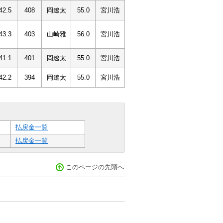
42.5
408
岡遼太
55.0
宮川浩
43.3
403
山崎雅
56.0
宮川浩
41.1
401
岡遼太
55.0
宮川浩
42.2
394
岡遼太
55.0
宮川浩
払戻金一覧
払戻金一覧
このページの先頭へ