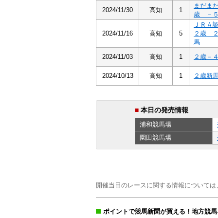
まだま
2024/11/30
高知
1
歳 －
ＪＲＡ
2024/11/16
高知
5
２歳 
馬
2024/11/03
高知
1
２歳－
2024/10/13
高知
1
２歳新
■
本日の発売情報
浦和
競馬場
園田
競馬場
開催当日のレースに関する情報については
ポイントで競馬新聞が買える！地方競馬