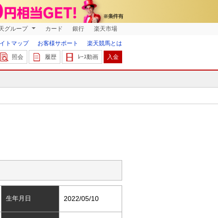
天グループ
カード
銀行
楽天市場
イトマップ
お客様サポート
楽天競馬とは
照会
履歴
ﾚｰｽ動画
入金
生年月日
2022/05/10