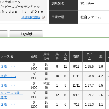
イスラボニータ
調教師名
宮川浩一
ギャビーズゴールデンギャル
：Ｍｅｄａｇｌｉａ ｄ’Ｏｒｏ
生産牧場
社台ファーム
⇒詳細な血統
主な成績
馬場
馬
人
タイ
レース名
距離
着順
差
天候
番
気
ム
ダ
良
４３歳 －４
8
11
9/11
1:35.5
3.9
1400
晴
ダ
重
５３歳 －５
10
10
11/11
1:28.8
4.2
1300
曇
ダ
稍重
４３歳 －４
1
8
11/11
1:37.7
5.5
1400
曇
ナルレース３歳
ダ
重
12
10
8/12
1:29.7
2.6
者選抜
1300
曇
ダ
良
４２歳 －４
1
6
7/11
1:31.3
1.1
1300
晴