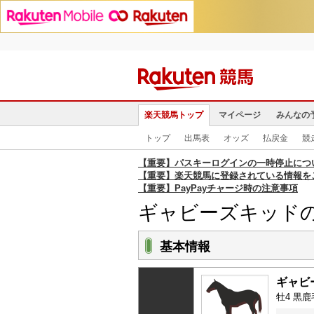
楽天競馬トップ
マイページ
みんなの
トップ
出馬表
オッズ
払戻金
競
【重要】パスキーログインの一時停止につ
【重要】楽天競馬に登録されている情報を
【重要】PayPayチャージ時の注意事項
ギャビーズキッド
基本情報
ギャビ
牡4 黒鹿