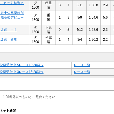
だこれから特別２
ダ
稍重
3
7
6/11
1:30.8
2.9
５
1300
晴
認定土佐寒蘭特別
ダ
重
２歳高知デビュー
1
9
9/9
1:54.6
5.6
1600
曇
ダ
不良
４２歳 －４
9
5
4/12
1:28.6
2.3
1300
晴
ダ
稍重
馬２歳 新馬
1
4
3/4
1:30.2
2.2
1300
晴
投票受付中 5レース15:30発走
レース一覧
投票受付中 3レース15:20発走
レース一覧
、主催者発表のものとご照合ください。
ネット新聞