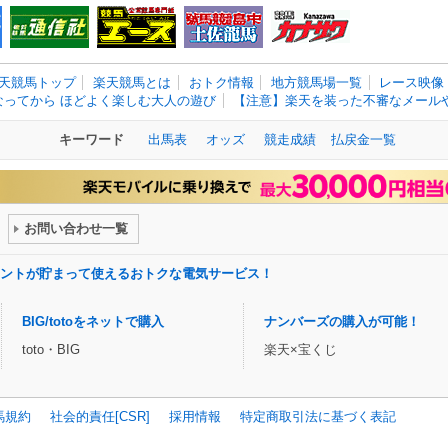
天競馬トップ
楽天競馬とは
おトク情報
地方競馬場一覧
レース映像
なってから ほどよく楽しむ大人の遊び
【注意】楽天を装った不審なメールや
キーワード
出馬表
オッズ
競走成績
払戻金一覧
お問い合わせ一覧
ントが貯まって使えるおトクな電気サービス！
BIG/totoをネットで購入
ナンバーズの購入が可能！
toto・BIG
楽天×宝くじ
馬規約
社会的責任[CSR]
採用情報
特定商取引法に基づく表記