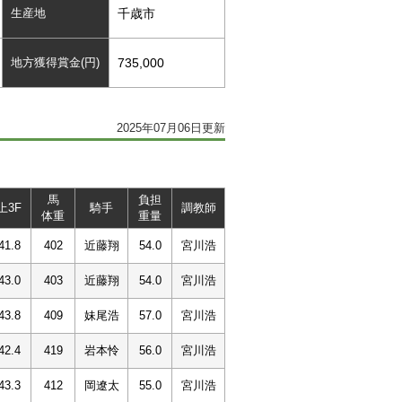
生産地
千歳市
地方獲得賞金(円)
735,000
2025年07月06日更新
馬
負担
上3F
騎手
調教師
体重
重量
41.8
402
近藤翔
54.0
宮川浩
43.0
403
近藤翔
54.0
宮川浩
43.8
409
妹尾浩
57.0
宮川浩
42.4
419
岩本怜
56.0
宮川浩
43.3
412
岡遼太
55.0
宮川浩