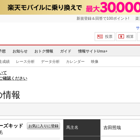
新規登録＆回答で100ポイント!
楽
サ
投票
精算
予想
お知らせ
おトク情報
ガイド
情報サイトUma+
走成績
レース分析
データ分析
カレンダー
映像
いて
ご確認ください
の情報
ーズキッド
お気に入りに登録
馬主名
吉田照哉
毛