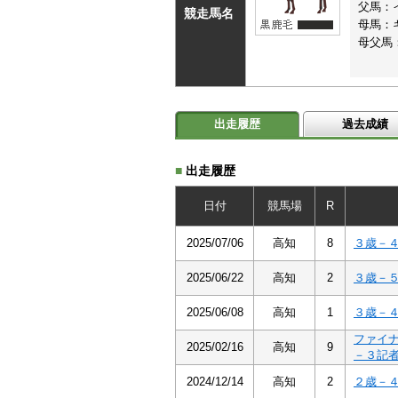
父馬：
競走馬名
母馬：
母父馬
出走履歴
過去成績
■
出走履歴
日付
競馬場
R
2025/07/06
高知
8
３歳－
2025/06/22
高知
2
３歳－
2025/06/08
高知
1
３歳－
ファイ
2025/02/16
高知
9
－３記
2024/12/14
高知
2
２歳－