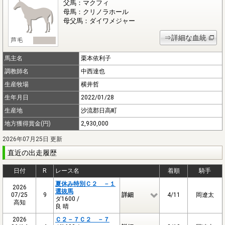
父馬：マクフィ
母馬：クリノラホール
母父馬：ダイワメジャー
⇒詳細な血統
馬主名
栗本依利子
調教師名
中西達也
生産牧場
横井哲
生年月日
2022/01/28
生産地
沙流郡日高町
地方獲得賞金(円)
2,930,000
2026年07月25日 更新
直近の出走履歴
日付
R
レース名
着順
騎手
夏休み特別Ｃ２ －１
2026
選抜馬
07/25
9
詳細
4/11
岡遼太
ダ1600 /
高知
良 晴
2026
Ｃ２－７Ｃ２ －７