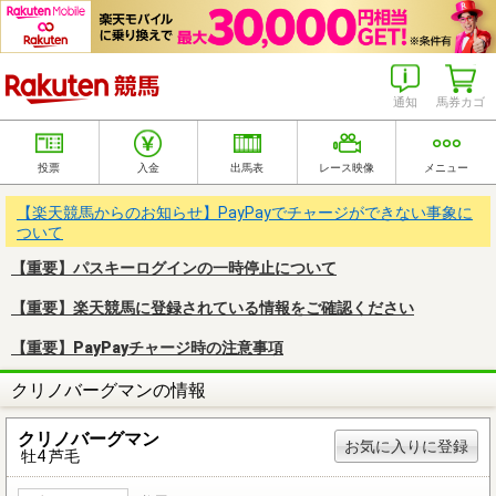
楽天競馬
通知
馬券カゴ
投票
入金
出馬表
レース映像
メニュー
【楽天競馬からのお知らせ】PayPayでチャージができない事象に
ついて
【重要】パスキーログインの一時停止について
【重要】楽天競馬に登録されている情報をご確認ください
【重要】PayPayチャージ時の注意事項
クリノバーグマンの情報
クリノバーグマン
お気に入りに登録
牡4 芦毛