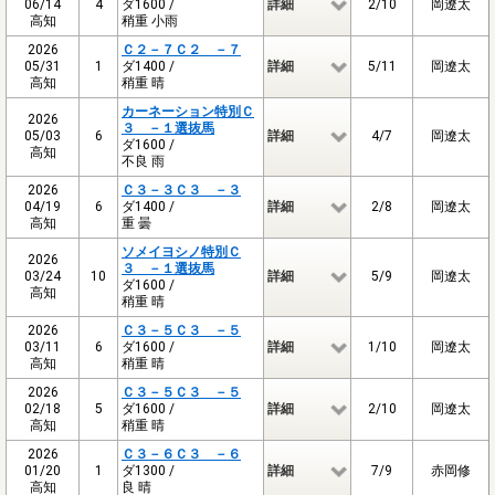
06/14
4
ダ1600 /
詳細
2/10
岡遼太
高知
稍重 小雨
2026
Ｃ２－７Ｃ２ －７
05/31
1
ダ1400 /
詳細
5/11
岡遼太
高知
稍重 晴
カーネーション特別Ｃ
2026
３ －１選抜馬
05/03
6
詳細
4/7
岡遼太
ダ1600 /
高知
不良 雨
2026
Ｃ３－３Ｃ３ －３
04/19
6
ダ1400 /
詳細
2/8
岡遼太
高知
重 曇
ソメイヨシノ特別Ｃ
2026
３ －１選抜馬
03/24
10
詳細
5/9
岡遼太
ダ1600 /
高知
稍重 晴
2026
Ｃ３－５Ｃ３ －５
03/11
6
ダ1600 /
詳細
1/10
岡遼太
高知
稍重 晴
2026
Ｃ３－５Ｃ３ －５
02/18
5
ダ1600 /
詳細
2/10
岡遼太
高知
稍重 晴
2026
Ｃ３－６Ｃ３ －６
01/20
1
ダ1300 /
詳細
7/9
赤岡修
高知
良 晴