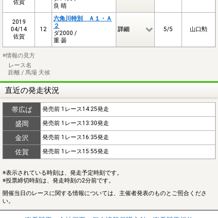
佐賀
良 晴
六角川特別 Ａ１・Ａ
2019
２
04/14
12
詳細
5/5
山口勲
ダ2000 /
佐賀
重 曇
※情報の見方
レース名
距離 / 馬場 天候
直近の発走状況
帯広ば
発売前 1レース14:25発走
盛岡
発売前 1レース13:30発走
金沢
発売前 1レース16:35発走
佐賀
発売前 1レース15:55発走
※表示されている時刻は、発走予定時刻です。
※投票締切時刻は、発走時刻の2分前です。
開催当日のレースに関する情報については、主催者発表のものとご照合くださ
い。