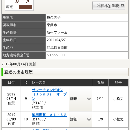
⇒詳細な血統
馬主名
原久美子
調教師名
東眞市
生産牧場
新生ファーム
生年月日
2011/04/27
生産地
沙流郡日高町
地方獲得賞金(円)
50,666,000
2019年08月14日 更新
直近の出走履歴
日付
R
レース名
着順
騎手
サマーチャンピオン
2019
（Ｊｐｎ３） オープ
08/14
9
ン
詳細
9/11
小松丈
佐賀
ダ1400 /
稍重 雨
2019
池田湖賞 Ａ１・Ａ２
08/03
10
ダ1400 /
詳細
3/9
小松丈
佐賀
良 晴