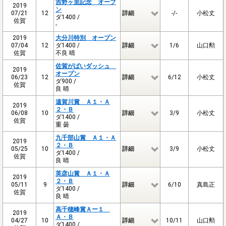
吉野ヶ里記念 オープ
2019
ン
07/21
12
詳細
-/-
小松丈
ダ1400 /
佐賀
-
2019
大分川特別 オープン
07/04
12
ダ1400 /
詳細
1/6
山口勲
佐賀
不良 晴
佐賀がばいダッシュ
2019
オープン
06/23
12
詳細
6/12
小松丈
ダ900 /
佐賀
良 晴
遠賀川賞 Ａ１・Ａ
2019
２・Ｂ
06/08
10
詳細
3/9
小松丈
ダ1400 /
佐賀
重 曇
九千部山賞 Ａ１・Ａ
2019
２・Ｂ
05/25
10
詳細
3/9
小松丈
ダ1400 /
佐賀
良 晴
英彦山賞 Ａ１・Ａ
2019
２・Ｂ
05/11
9
詳細
6/10
真島正
ダ1400 /
佐賀
良 晴
高千穂峰賞Ａー１
2019
Ａ・Ｂ
04/27
10
詳細
10/11
山口勲
ダ1400 /