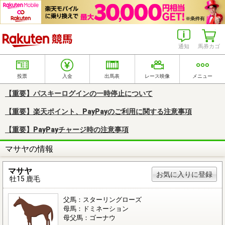
楽天競馬
通知
馬券カゴ
投票
入金
出馬表
レース映像
メニュー
【重要】パスキーログインの一時停止について
【重要】楽天ポイント、PayPayのご利用に関する注意事項
【重要】PayPayチャージ時の注意事項
マサヤの情報
マサヤ
お気に入りに登録
牡15 鹿毛
父馬：スターリングローズ
母馬：ドミネーション
母父馬：ゴーナウ