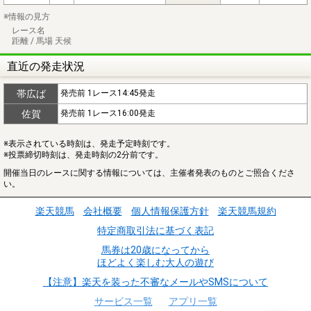
※情報の見方
レース名
距離 / 馬場 天候
直近の発走状況
帯広ば
発売前 1レース14:45発走
佐賀
発売前 1レース16:00発走
※表示されている時刻は、発走予定時刻です。
※投票締切時刻は、発走時刻の2分前です。
開催当日のレースに関する情報については、主催者発表のものとご照合くださ
い。
楽天競馬
会社概要
個人情報保護方針
楽天競馬規約
特定商取引法に基づく表記
馬券は20歳になってから
ほどよく楽しむ大人の遊び
【注意】楽天を装った不審なメールやSMSについて
サービス一覧
アプリ一覧