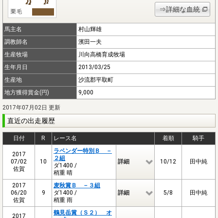
⇒詳細な血統
馬主名
村山輝雄
調教師名
濱田一夫
生産牧場
川向高橋育成牧場
生年月日
2013/03/25
生産地
沙流郡平取町
地方獲得賞金(円)
9,000
2017年07月02日 更新
直近の出走履歴
日付
R
レース名
着順
騎手
ラベンダー特別Ｂ －
2017
２組
07/02
10
詳細
10/12
田中純
ダ1400 /
佐賀
稍重 晴
2017
麦秋賞Ｂ －３組
06/20
9
ダ1400 /
詳細
5/8
田中純
佐賀
稍重 雨
鶴見岳賞（Ｓ２） オ
2017