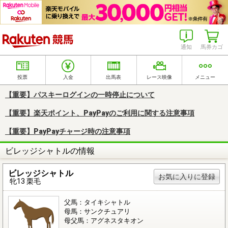
楽天競馬
通知
馬券カゴ
投票
入金
出馬表
レース映像
メニュー
【重要】パスキーログインの一時停止について
【重要】楽天ポイント、PayPayのご利用に関する注意事項
【重要】PayPayチャージ時の注意事項
ビレッジシャトルの情報
ビレッジシャトル
お気に入りに登録
牝13 栗毛
父馬：タイキシャトル
母馬：サンクチュアリ
母父馬：アグネスタキオン