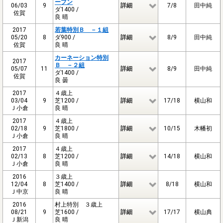
ープン
06/03
9
詳細
7/8
田中純
ダ1400 /
佐賀
良 晴
2017
若葉特別Ｂ －１組
05/20
8
ダ900 /
詳細
8/9
田中純
佐賀
良 晴
カーネーション特別
2017
Ｂ －２組
05/07
11
詳細
8/9
田中純
ダ1400 /
佐賀
良 曇
2017
４歳上
03/04
9
芝1200 /
詳細
17/18
横山和
Ｊ小倉
良 晴
2017
４歳上
02/18
9
芝1800 /
詳細
10/15
木幡初
Ｊ小倉
良 晴
2017
４歳上
02/13
8
芝1200 /
詳細
14/18
横山和
Ｊ小倉
良 晴
2016
３歳上
12/04
8
芝1400 /
詳細
8/18
横山和
Ｊ中京
良 晴
2016
村上特別 ３歳上
08/21
9
芝1600 /
詳細
17/17
横山典
Ｊ新潟
良 晴