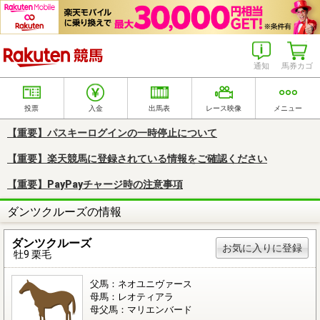
楽天競馬
通知
馬券カゴ
投票
入金
出馬表
レース映像
メニュー
【重要】パスキーログインの一時停止について
【重要】楽天競馬に登録されている情報をご確認ください
【重要】PayPayチャージ時の注意事項
ダンツクルーズの情報
ダンツクルーズ
お気に入りに登録
牡9 栗毛
父馬：ネオユニヴァース
母馬：レオティアラ
母父馬：マリエンバード