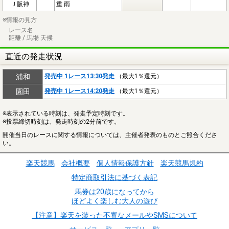
Ｊ阪神
重 雨
※情報の見方
レース名
距離 / 馬場 天候
直近の発走状況
浦和
発売中 1レース13:30発走
（最大1％還元）
園田
発売中 1レース14:20発走
（最大1％還元）
※表示されている時刻は、発走予定時刻です。
※投票締切時刻は、発走時刻の2分前です。
開催当日のレースに関する情報については、主催者発表のものとご照合くださ
い。
楽天競馬
会社概要
個人情報保護方針
楽天競馬規約
特定商取引法に基づく表記
馬券は20歳になってから
ほどよく楽しむ大人の遊び
【注意】楽天を装った不審なメールやSMSについて