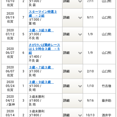
10/10
2
ダ1300 /
詳細
7/11
山口勲
佐賀
良 曇
スターマイン特選３
2020
歳 －２組
09/19
7
詳細
9/11
山口勲
ダ1300 /
佐賀
重 晴
2020
３歳－３組３歳
07/12
5
ダ1300 /
詳細
1/9
山口勲
佐賀
不良 雨
さがけいば最終レース
2020
は１９時台３歳 －５
06/27
6
組
詳細
1/9
山口勲
佐賀
ダ1400 /
不良 曇
2020
３歳－７組３歳
06/07
3
ダ1300 /
詳細
2/10
山口勲
佐賀
良 晴
2020
３歳－９組３歳
05/24
1
ダ1300 /
詳細
1/10
竹吉徹
佐賀
良 晴
2020
３歳未勝利
04/12
3
ダ1800 /
詳細
9/16
藤井勘
Ｊ阪神
良 雨
2020
３歳未勝利
03/14
2
ダ1800 /
詳細
10/13
酒井学