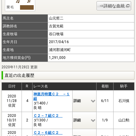
⇒詳細な血統
馬主名
山元哲二
調教師名
古賀光範
生産牧場
谷口牧場
生年月日
2017/04/16
生産地
浦河郡浦河町
地方獲得賞金(円)
1,291,000
2020年11月28日 更新
直近の出走履歴
日付
R
レース名
着順
騎手
神楽月特選Ｃ２ －１
2020
組
11/28
4
詳細
6/11
石川慎
ダ1400 /
佐賀
良 晴
2020
Ｃ２－７組Ｃ２
10/31
2
ダ1300 /
詳細
1/9
山口勲
佐賀
良 晴
2020
Ｃ２－６組Ｃ２