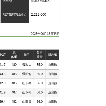
生産地
新冠郡新冠町
地方獲得賞金(円)
2,212,000
2025年06月15日更新
馬
負担
上3F
騎手
調教師
体重
重量
41.7
480
青海大
55.0
山田徹
43.3
483
澤田龍
56.0
山田徹
42.0
485
山下裕
56.0
山田徹
41.9
487
山下裕
56.0
山田徹
39.4
482
山田貴
56.0
山田徹