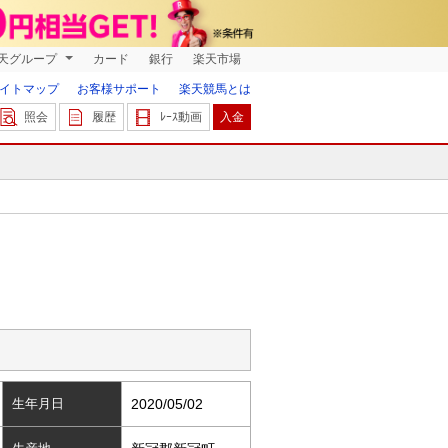
天グループ
カード
銀行
楽天市場
イトマップ
お客様サポート
楽天競馬とは
照会
履歴
ﾚｰｽ動画
入金
生年月日
2020/05/02