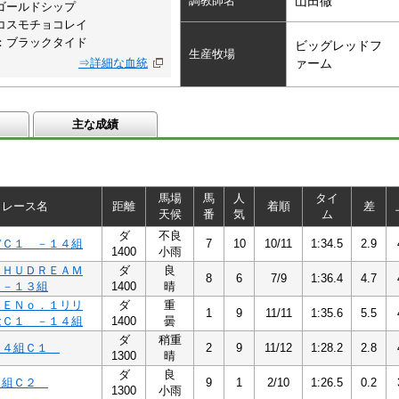
調教師名
山田徹
ゴールドシップ
コスモチョコレイ
：ブラックタイド
ビッグレッドフ
生産牧場
⇒詳細な血統
ァーム
主な成績
馬場
馬
人
タイ
レース名
距離
着順
差
天候
番
気
ム
ダ
不良
賞Ｃ１ －１４組
7
10
10/11
1:34.5
2.9
1400
小雨
ＳＨＵＤＲＥＡＭ
ダ
良
8
6
7/9
1:36.4
4.7
 －１３組
1400
晴
ＴＥＮｏ．１リリ
ダ
重
1
9
11/11
1:35.6
5.5
念Ｃ１ －１４組
1400
曇
ダ
稍重
１４組Ｃ１
2
9
11/12
1:28.2
2.8
1300
晴
ダ
良
３組Ｃ２
9
1
2/10
1:26.5
0.2
1300
小雨