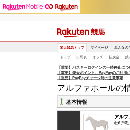
楽天競馬トップ
マイページ
みんなの
トップ
出馬表
オッズ
払戻金
競
【重要】パスキーログインの一時停止につ
【重要】楽天ポイント、PayPayのご利用
【重要】PayPayチャージ時の注意事項
アルファホールの
基本情報
アルフ
牡6 芦毛