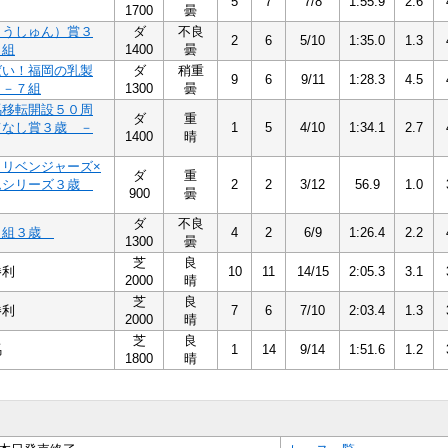
5
7
7/8
1:55.9
2.6
1700
曇
ようしゅん）賞３
ダ
不良
2
6
5/10
1:35.0
1.3
７組
1400
曇
ばい！福岡の乳製
ダ
稍重
9
6
9/11
1:28.3
4.5
 －７組
1300
曇
馬移転開設５０周
ダ
重
てなし賞３歳 －
1
5
4/10
1:34.1
2.7
1400
晴
Ａリベンジャーズ×
ダ
重
ムシリーズ３歳
2
2
3/12
56.9
1.0
900
曇
ダ
不良
８組３歳
4
2
6/9
1:26.4
2.2
1300
曇
芝
良
勝利
10
11
14/15
2:05.3
3.1
2000
晴
芝
良
勝利
7
6
7/10
2:03.4
1.3
2000
晴
芝
良
馬
1
14
9/14
1:51.6
1.2
1800
晴