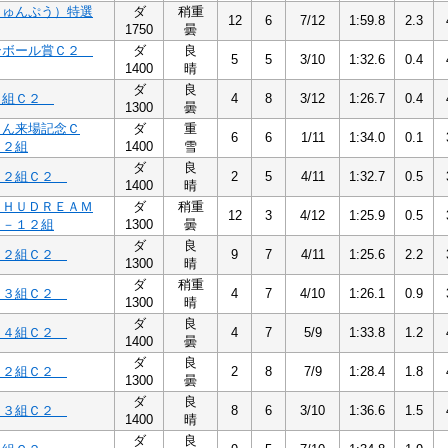
しゅんぷう）特選
ダ
稍重
12
6
7/12
1:59.8
2.3
1750
曇
ンボール賞Ｃ２
ダ
良
5
5
3/10
1:32.6
0.4
1400
晴
ダ
良
４組Ｃ２
4
8
3/12
1:26.7
0.4
1300
曇
さん来場記念Ｃ
ダ
重
6
6
1/11
1:34.0
0.1
１２組
1400
雪
ダ
良
１２組Ｃ２
2
5
4/11
1:32.7
0.5
1400
晴
ＳＨＵＤＲＥＡＭ
ダ
稍重
12
3
4/12
1:25.9
0.5
 －１２組
1300
曇
ダ
良
１２組Ｃ２
9
7
4/11
1:25.6
2.2
1300
晴
ダ
稍重
１３組Ｃ２
4
7
4/10
1:26.1
0.9
1300
晴
ダ
良
１４組Ｃ２
4
7
5/9
1:33.8
1.2
1400
曇
ダ
良
１２組Ｃ２
2
8
7/9
1:28.4
1.8
1300
曇
ダ
良
１３組Ｃ２
8
6
3/10
1:36.6
1.5
1400
晴
ダ
良