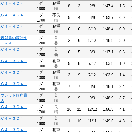
上Ｃ４－４Ｃ４
ダ
稍重
8
3
2/8
1:47.4
1.5
1600
晴
上Ｃ４－４Ｃ４
ダ
不良
5
4
3/9
1:53.7
0.9
1700
晴
上Ｃ４－４Ｃ４
ダ
稍重
6
6
5/10
1:48.4
0.9
1600
晴
新規就農の夢叶え
ダ
重
2
6
8/10
1:18.8
3.0
４ －４
1200
曇
上Ｃ４－４Ｃ４
ダ
良
6
5
3/9
1:17.1
0.6
1200
曇
上Ｃ４－３Ｃ４
ダ
稍重
5
8
7/12
1:03.8
1.9
1000
曇
上Ｃ４－３Ｃ４
ダ
稍重
3
9
7/12
1:03.9
1.4
1000
晴
上Ｃ４－３Ｃ４
ダ
稍重
7
7
8/8
1:18.1
2.4
1200
曇
ラブレッド銀座賞
ダ
良
9
9
9/9
1:48.9
3.7
－３
1600
晴
上Ｃ４－３Ｃ４
ダ
良
10
11
12/12
1:56.3
4.1
1700
晴
上Ｃ４－３Ｃ４
ダ
良
1
10
11/11
1:49.5
4.3
1600
晴
上Ｃ４－３Ｃ４
ダ
稍重