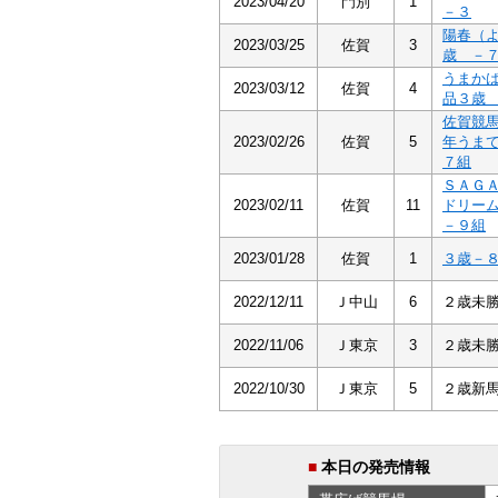
2023/04/20
門別
1
－３
陽春（
2023/03/25
佐賀
3
歳 －
うまか
2023/03/12
佐賀
4
品３歳
佐賀競
2023/02/26
佐賀
5
年うま
７組
ＳＡＧ
2023/02/11
佐賀
11
ドリー
－９組
2023/01/28
佐賀
1
３歳－
2022/12/11
Ｊ中山
6
２歳未
2022/11/06
Ｊ東京
3
２歳未
2022/10/30
Ｊ東京
5
２歳新
■
本日の発売情報