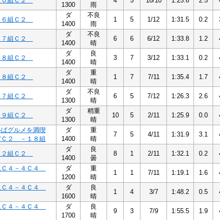
１０組Ｃ２
4
5
10/10
1:25.6
2.5
1300
雨
ダ
不良
１６組Ｃ２
1
5
1/12
1:31.5
0.2
1400
雨
ダ
不良
１７組Ｃ２
6
6
6/12
1:33.8
1.2
1400
晴
ダ
良
１８組Ｃ２
3
7
3/12
1:33.1
0.2
1400
晴
ダ
重
１８組Ｃ２
1
7
7/11
1:35.4
1.7
1400
晴
ダ
不良
１７組Ｃ２
6
5
7/12
1:26.3
2.6
1300
晴
ダ
稍重
１９組Ｃ２
10
5
2/11
1:25.9
0.0
1300
晴
いばグルメを満喫
ダ
重
7
5
4/11
1:31.9
3.1
賞Ｃ２ －１８組
1400
晴
ダ
良
２２組Ｃ２
8
1
2/11
1:32.1
0.2
1400
曇
上Ｃ４－４Ｃ４
ダ
重
1
1
7/11
1:19.1
1.6
1200
晴
上Ｃ４－４Ｃ４
ダ
良
1
4
3/7
1:48.2
0.5
1600
晴
上Ｃ４－４Ｃ４
ダ
良
9
3
7/9
1:55.5
1.9
1700
晴