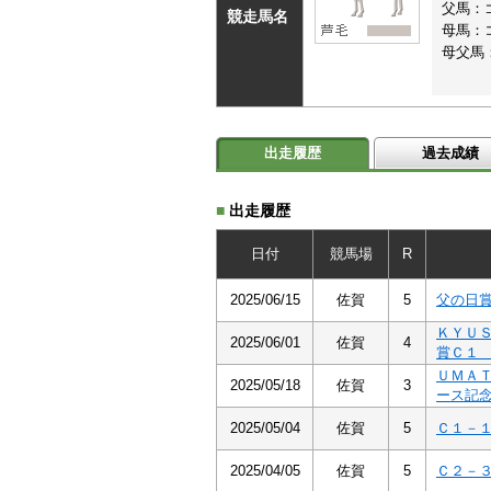
父馬：
競走馬名
母馬：
母父馬
出走履歴
過去成績
■
出走履歴
日付
競馬場
R
2025/06/15
佐賀
5
父の日
ＫＹＵ
2025/06/01
佐賀
4
賞Ｃ１
ＵＭＡ
2025/05/18
佐賀
3
ース記
2025/05/04
佐賀
5
Ｃ１－
2025/04/05
佐賀
5
Ｃ２－