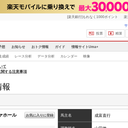
[楽天銀行]もれなく1000ポイント
楽
サ
投票
精算
予想
お知らせ
おトク情報
ガイド
情報サイトUma+
走成績
レース分析
データ分析
カレンダー
映像
いて
に関する注意事項
情報
ァホール
お気に入りに登録
馬主名
成富直行