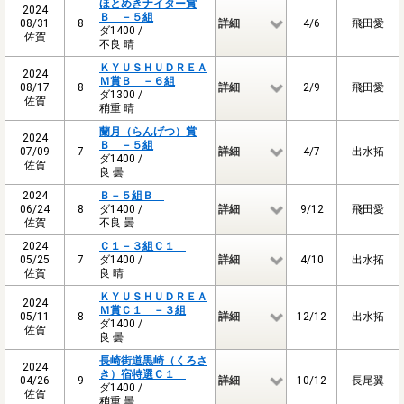
ほとめきナイター賞
2024
Ｂ －５組
08/31
8
詳細
4/6
飛田愛
ダ1400 /
佐賀
不良 晴
ＫＹＵＳＨＵＤＲＥＡ
2024
Ｍ賞Ｂ －６組
08/17
8
詳細
2/9
飛田愛
ダ1300 /
佐賀
稍重 晴
蘭月（らんげつ）賞
2024
Ｂ －５組
07/09
7
詳細
4/7
出水拓
ダ1400 /
佐賀
良 曇
2024
Ｂ－５組Ｂ
06/24
8
ダ1400 /
詳細
9/12
飛田愛
佐賀
不良 曇
2024
Ｃ１－３組Ｃ１
05/25
7
ダ1400 /
詳細
4/10
出水拓
佐賀
良 晴
ＫＹＵＳＨＵＤＲＥＡ
2024
Ｍ賞Ｃ１ －３組
05/11
8
詳細
12/12
出水拓
ダ1400 /
佐賀
良 曇
長崎街道黒崎（くろさ
2024
き）宿特選Ｃ１
04/26
9
詳細
10/12
長尾翼
ダ1400 /
佐賀
稍重 曇