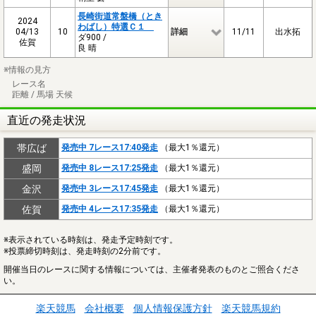
長崎街道常盤橋（とき
2024
わばし）特選Ｃ１
04/13
10
詳細
11/11
出水拓
ダ900 /
佐賀
良 晴
※情報の見方
レース名
距離 / 馬場 天候
直近の発走状況
帯広ば
発売中 7レース17:40発走
（最大1％還元）
盛岡
発売中 8レース17:25発走
（最大1％還元）
金沢
発売中 3レース17:45発走
（最大1％還元）
佐賀
発売中 4レース17:35発走
（最大1％還元）
※表示されている時刻は、発走予定時刻です。
※投票締切時刻は、発走時刻の2分前です。
開催当日のレースに関する情報については、主催者発表のものとご照合くださ
い。
楽天競馬
会社概要
個人情報保護方針
楽天競馬規約