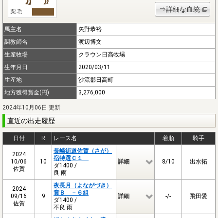
⇒詳細な血統
馬主名
矢野恭裕
調教師名
渡辺博文
生産牧場
クラウン日高牧場
生年月日
2020/03/11
生産地
沙流郡日高町
地方獲得賞金(円)
3,276,000
2024年10月06日 更新
直近の出走履歴
日付
R
レース名
着順
騎手
長崎街道佐賀（さが）
2024
宿特選Ｃ１
10/06
10
詳細
8/10
出水拓
ダ1400 /
佐賀
良 雨
夜長月（よながづき）
2024
賞Ｂ －６組
09/16
9
詳細
-/-
飛田愛
ダ1400 /
佐賀
不良 雨