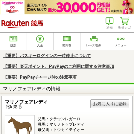
楽天競馬
通知
馬券カゴ
投票
入金
出馬表
レース映像
メニュー
【重要】パスキーログインの一時停止について
【重要】楽天ポイント、PayPayのご利用に関する注意事項
【重要】PayPayチャージ時の注意事項
マリノフェアレディの情報
マリノフェアレディ
お気に入りに登録
牝6 栗毛
父馬：クラウンレガーロ
母馬：マリノトップレディ
母父馬：トウカイテイオー