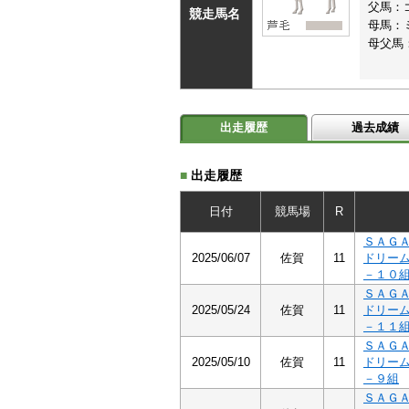
父馬：
競走馬名
母馬：
母父馬
出走履歴
過去成績
■
出走履歴
日付
競馬場
R
ＳＡＧ
2025/06/07
佐賀
11
ドリー
－１０
ＳＡＧ
2025/05/24
佐賀
11
ドリー
－１１
ＳＡＧ
2025/05/10
佐賀
11
ドリー
－９組
ＳＡＧ