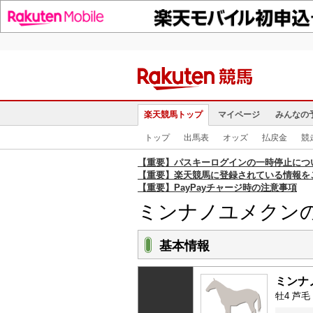
楽天競馬トップ
マイページ
みんなの
トップ
出馬表
オッズ
払戻金
競
【重要】パスキーログインの一時停止につ
【重要】楽天競馬に登録されている情報を
【重要】PayPayチャージ時の注意事項
ミンナノユメクン
基本情報
ミンナ
牡4 芦毛