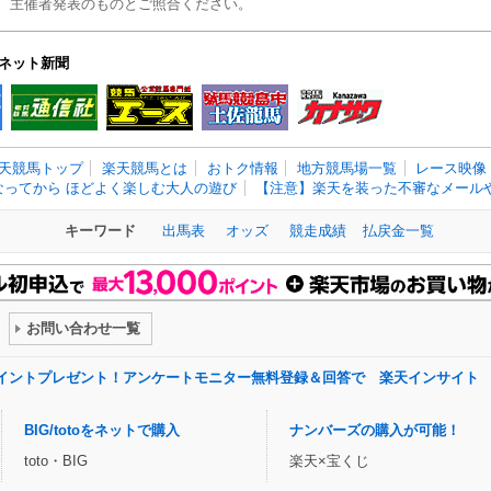
、主催者発表のものとご照合ください。
ネット新聞
天競馬トップ
楽天競馬とは
おトク情報
地方競馬場一覧
レース映像
なってから ほどよく楽しむ大人の遊び
【注意】楽天を装った不審なメールや
キーワード
出馬表
オッズ
競走成績
払戻金一覧
お問い合わせ一覧
ポイントプレゼント！アンケートモニター無料登録＆回答で 楽天インサイト
BIG/totoをネットで購入
ナンバーズの購入が可能！
toto・BIG
楽天×宝くじ