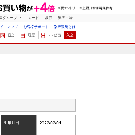
天グループ
カード
銀行
楽天市場
イトマップ
お客様サポート
楽天競馬とは
照会
履歴
ﾚｰｽ動画
入金
生年月日
2022/02/04