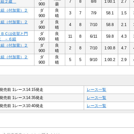
７組２歳
7
8
8/8
1:00.1
2.7
900
曇
７組（付加賞）２
ダ
良
3
7
7/9
58.1
1.5
900
晴
６組（付加賞）２
ダ
良
4
8
7/10
58.8
2.1
900
晴
ＪＢＣは佐賀と門
ダ
良
11
8
6/11
59.8
4.3
歳 －６組
900
晴
５組（付加賞）２
ダ
良
2
8
7/10
1:00.8
4.7
900
晴
５組（付加賞）２
ダ
良
5
5
9/10
1:00.2
2.9
900
晴
発売前 1レース14:15発走
レース一覧
発売前 1レース14:35発走
レース一覧
発売前 1レース10:40発走
レース一覧