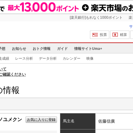
[楽天銀行]もれなく1000ポイント
楽
サ
投票
精算
予想
お知らせ
おトク情報
ガイド
情報サイトUma+
走成績
レース分析
データ分析
カレンダー
映像
いて
ご確認ください
の情報
ノユメクン
お気に入りに登録
馬主名
佐藤信廣