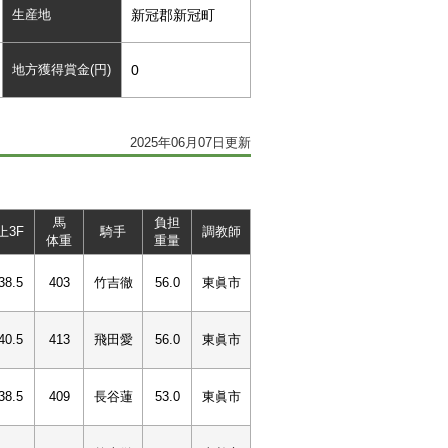
生産地
新冠郡新冠町
地方獲得賞金(円)
0
2025年06月07日更新
馬
負担
上3F
騎手
調教師
体重
重量
38.5
403
竹吉徹
56.0
東眞市
40.5
413
飛田愛
56.0
東眞市
38.5
409
長谷蓮
53.0
東眞市