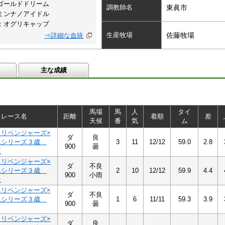
ゴールドドリーム
調教師名
東眞市
ミンナノアイドル
：オグリキャップ
生産牧場
佐藤牧場
⇒詳細な血統
主な成績
馬場
馬
人
タイ
レース名
距離
着順
差
天候
番
気
ム
Ａリベンジャーズ×
ダ
良
ムシリーズ３歳
3
11
12/12
59.0
2.8
900
曇
組
Ａリベンジャーズ×
ダ
不良
ムシリーズ３歳
2
10
12/12
59.9
4.4
900
小雨
組
Ａリベンジャーズ×
ダ
不良
ムシリーズ３歳
1
6
11/11
59.3
3.9
900
曇
Ａリベンジャーズ×
ダ
良