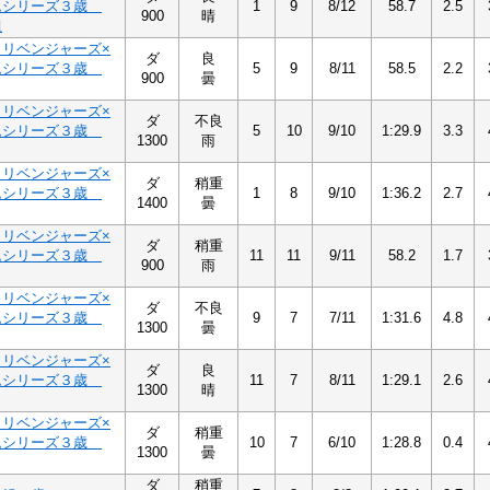
ムシリーズ３歳
1
9
8/12
58.7
2.5
900
晴
組
Ａリベンジャーズ×
ダ
良
ムシリーズ３歳
5
9
8/11
58.5
2.2
900
曇
Ａリベンジャーズ×
ダ
不良
ムシリーズ３歳
5
10
9/10
1:29.9
3.3
1300
雨
Ａリベンジャーズ×
ダ
稍重
ムシリーズ３歳
1
8
9/10
1:36.2
2.7
1400
曇
Ａリベンジャーズ×
ダ
稍重
ムシリーズ３歳
11
11
9/11
58.2
1.7
900
雨
Ａリベンジャーズ×
ダ
不良
ムシリーズ３歳
9
7
7/11
1:31.6
4.8
1300
曇
Ａリベンジャーズ×
ダ
良
ムシリーズ３歳
11
7
8/11
1:29.1
2.6
1300
晴
Ａリベンジャーズ×
ダ
稍重
ムシリーズ３歳
10
7
6/10
1:28.8
0.4
1300
曇
ダ
稍重