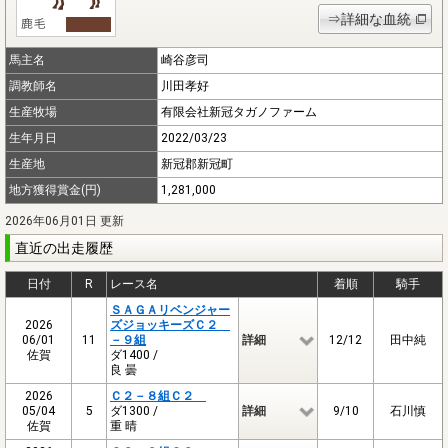
⇒詳細な血統
馬主名
崎谷彦司
調教師名
川田孝好
生産牧場
有限会社新冠タガノファーム
生年月日
2022/03/23
生産地
新冠郡新冠町
地方獲得賞金(円)
1,281,000
2026年06月01日 更新
直近の出走履歴
日付
R
レース名
着順
騎手
ＳＡＧＡリベンジャー
2026
ズジョッキーズＣ２
06/01
11
－９組
詳細
12/12
田中純
佐賀
ダ1400 /
良 曇
2026
Ｃ２－８組Ｃ２
05/04
5
ダ1300 /
詳細
9/10
石川慎
佐賀
重 晴