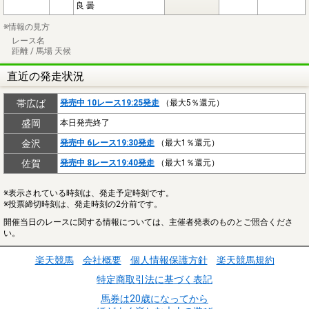
良 曇
※情報の見方
レース名
距離 / 馬場 天候
直近の発走状況
帯広ば
発売中 10レース19:25発走
（最大5％還元）
盛岡
本日発売終了
金沢
発売中 6レース19:30発走
（最大1％還元）
佐賀
発売中 8レース19:40発走
（最大1％還元）
※表示されている時刻は、発走予定時刻です。
※投票締切時刻は、発走時刻の2分前です。
開催当日のレースに関する情報については、主催者発表のものとご照合くださ
い。
楽天競馬
会社概要
個人情報保護方針
楽天競馬規約
特定商取引法に基づく表記
馬券は20歳になってから