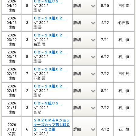
2026
Ｃ２－９組Ｃ２
04/20
5
ダ1300 /
詳細
5/10
田中直
佐賀
重 晴
2026
Ｃ２－１０組Ｃ２
04/06
3
ダ1300 /
詳細
4/12
竹吉徹
佐賀
重 曇
2026
Ｃ２－１０組Ｃ２
03/22
3
ダ1400 /
詳細
7/11
石川慎
佐賀
稍重 雨
2026
Ｃ２－１０組Ｃ２
03/08
5
ダ1300 /
詳細
6/12
石川慎
佐賀
重 曇
2026
Ｃ２－１０組Ｃ２
02/25
7
ダ1300 /
詳細
7/12
田中純
佐賀
不良 曇
2026
Ｃ２－１０組Ｃ２
02/15
2
ダ1300 /
詳細
8/11
石川慎
佐賀
重 晴
2026
Ｃ２－９組Ｃ２
01/31
3
ダ1400 /
詳細
7/12
石川慎
佐賀
良 晴
２０２６Ｍ＆Ｋジョッ
2026
キーズカップ第１戦Ｃ
01/10
6
２ －１２組
詳細
4/12
石川慎
佐賀
ダ1400 /