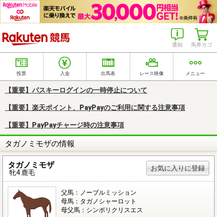
楽天競馬
通知
馬券カゴ
投票
入金
出馬表
レース映像
メニュー
【重要】パスキーログインの一時停止について
【重要】楽天ポイント、PayPayのご利用に関する注意事項
【重要】PayPayチャージ時の注意事項
タガノミモザの情報
タガノミモザ
お気に入りに登録
牝4 鹿毛
父馬：ノーブルミッション
母馬：タガノシャーロット
母父馬：シンボリクリスエス