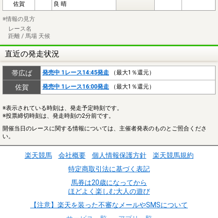
佐賀
良 晴
※情報の見方
レース名
距離 / 馬場 天候
直近の発走状況
帯広ば
発売中 1レース14:45発走
（最大1％還元）
佐賀
発売中 1レース16:00発走
（最大1％還元）
※表示されている時刻は、発走予定時刻です。
※投票締切時刻は、発走時刻の2分前です。
開催当日のレースに関する情報については、主催者発表のものとご照合くださ
い。
楽天競馬
会社概要
個人情報保護方針
楽天競馬規約
特定商取引法に基づく表記
馬券は20歳になってから
ほどよく楽しむ大人の遊び
【注意】楽天を装った不審なメールやSMSについて