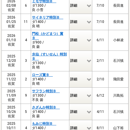
2026
ミモザ特別Ｂ
02/08
6
ダ1300 /
詳細
7/10
長田進
佐賀
良 小雪
2026
サイネリア特別Ｂ
01/25
11
ダ1400 /
詳細
7/10
長田進
佐賀
良 晴
門松（かどまつ）賞
2026
Ｂ
01/10
4
詳細
6/11
小林凌
ダ900 /
佐賀
良 曇
水仙（すいせん）特別
2025
Ｂ
12/20
3
詳細
2/11
石川慎
ダ1300 /
佐賀
良 晴
2025
ローズ賞Ｂ
11/22
2
ダ1400 /
詳細
2/10
飛田愛
佐賀
良 晴
2025
サフラン特別Ｂ
11/09
9
ダ1300 /
詳細
6/12
川島拓
佐賀
不良 曇
2025
さざんか特別Ｂ
10/26
5
ダ1400 /
詳細
4/11
石川慎
佐賀
良 曇
2025
もみじ特別Ｂ
10/11
4
ダ1400 /
詳細
8/11
山下裕