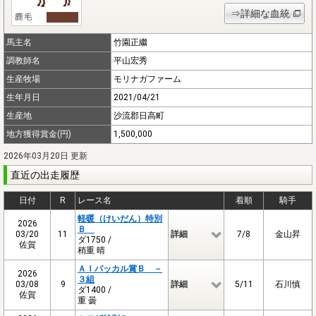
⇒詳細な血統
馬主名
竹園正繼
調教師名
平山宏秀
生産牧場
モリナガファーム
生年月日
2021/04/21
生産地
沙流郡日高町
地方獲得賞金(円)
1,500,000
2026年03月20日 更新
直近の出走履歴
日付
R
レース名
着順
騎手
軽暖（けいだん）特別
2026
Ｂ
03/20
11
詳細
7/8
金山昇
ダ1750 /
佐賀
稍重 晴
ＡＩパッカル賞Ｂ －
2026
３組
03/08
9
詳細
5/11
石川慎
ダ1400 /
佐賀
重 曇