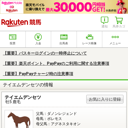
楽天競馬
通知
馬券カゴ
投票
入金
出馬表
レース映像
メニュー
【重要】パスキーログインの一時停止について
【重要】楽天ポイント、PayPayのご利用に関する注意事項
【重要】PayPayチャージ時の注意事項
テイエムデンセツの情報
テイエムデンセツ
お気に入りに登録
牡5 鹿毛
父馬：ダノンレジェンド
母馬：ポレモス
母父馬：アグネスタキオン