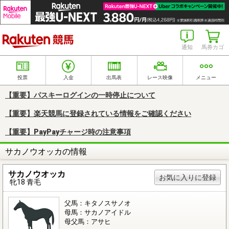
楽天競馬
通知
馬券カゴ
投票
入金
出馬表
レース映像
メニュー
【重要】パスキーログインの一時停止について
【重要】楽天競馬に登録されている情報をご確認ください
【重要】PayPayチャージ時の注意事項
サカノウオッカの情報
サカノウオッカ
お気に入りに登録
牝18 青毛
父馬：キタノスサノオ
母馬：サカノアイドル
母父馬：アサヒ