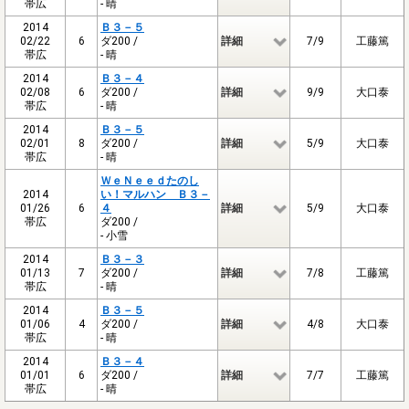
帯広
- 晴
2014
Ｂ３－５
02/22
6
ダ200 /
詳細
7/9
工藤篤
帯広
- 晴
2014
Ｂ３－４
02/08
6
ダ200 /
詳細
9/9
大口泰
帯広
- 晴
2014
Ｂ３－５
02/01
8
ダ200 /
詳細
5/9
大口泰
帯広
- 晴
ＷｅＮｅｅｄたのし
2014
い！マルハン Ｂ３－
01/26
6
４
詳細
5/9
大口泰
帯広
ダ200 /
- 小雪
2014
Ｂ３－３
01/13
7
ダ200 /
詳細
7/8
工藤篤
帯広
- 晴
2014
Ｂ３－５
01/06
4
ダ200 /
詳細
4/8
大口泰
帯広
- 晴
2014
Ｂ３－４
01/01
6
ダ200 /
詳細
7/7
工藤篤
帯広
- 晴