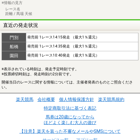
※情報の見方
レース名
距離 / 馬場 天候
直近の発走状況
門別
発売前 1レース14:15発走 （最大1％還元）
船橋
発売前 1レース14:35発走 （最大1％還元）
園田
発売前 1レース10:40発走 （最大1％還元）
※表示されている時刻は、発走予定時刻です。
※投票締切時刻は、発走時刻の2分前です。
開催当日のレースに関する情報については、主催者発表のものとご照合くださ
い。
楽天競馬
会社概要
個人情報保護方針
楽天競馬規約
特定商取引法に基づく表記
馬券は20歳になってから
ほどよく楽しむ大人の遊び
【注意】楽天を装った不審なメールやSMSについて
サービス一覧
アプリ一覧