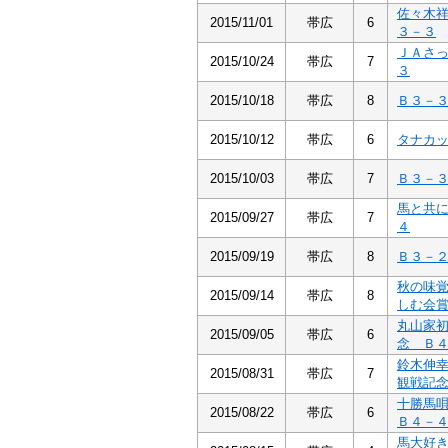
佐々木
2015/11/01
帯広
6
３－３
ＪＡさ
2015/10/24
帯広
7
３
2015/10/18
帯広
8
Ｂ３－
2015/10/12
帯広
6
タナカ
2015/10/03
帯広
7
Ｂ３－
馬と共
2015/09/27
帯広
7
４
2015/09/19
帯広
8
Ｂ３－
秋の味
2015/09/14
帯広
8
しむ会
丸山家
2015/09/05
帯広
6
念 Ｂ
鈴木伸
2015/08/31
帯広
7
観戦記
十勝馬
2015/08/22
帯広
6
Ｂ４－
馬大好