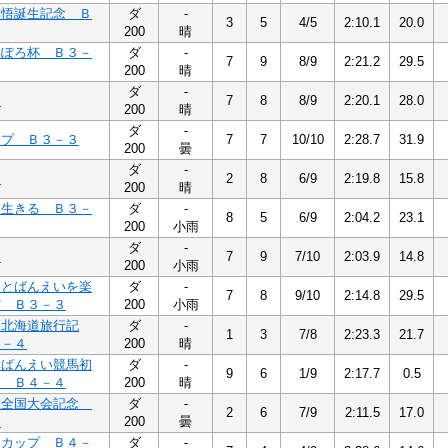
祥悟誕生記念 Ｂ
ダ
-
3
5
4/5
2:10.1
20.0
200
晴
っぽろ杯 Ｂ３－
ダ
-
7
9
8/9
2:21.2
29.5
200
晴
ダ
-
３
7
8
8/9
2:20.1
28.0
200
晴
ダ
-
ップ Ｂ３－３
7
7
10/10
2:28.7
31.9
200
曇
ダ
-
３
2
8
6/9
2:19.8
15.8
200
晴
に生きる Ｂ３－
ダ
-
8
5
6/9
2:04.2
23.1
200
小雨
ダ
-
２
7
9
7/10
2:03.9
14.8
200
小雨
覚とばんえいを楽
ダ
-
7
8
9/10
2:14.8
29.5
賞 Ｂ３－３
200
小雨
初北海道旅行記
ダ
-
1
3
7/8
2:23.3
21.7
４－４
200
晴
幸ばんえい競馬初
ダ
-
9
6
1/9
2:17.7
0.5
念 Ｂ４－４
200
晴
唄全国大会記念
ダ
-
2
6
7/9
2:11.5
17.0
４
200
曇
きカップ Ｂ４－
ダ
-