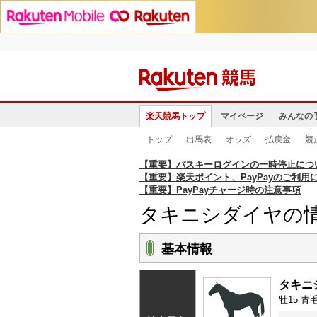
楽天競馬トップ
マイページ
みんなの
トップ
出馬表
オッズ
払戻金
競
【重要】パスキーログインの一時停止につ
【重要】楽天ポイント、PayPayのご利用
【重要】PayPayチャージ時の注意事項
タキニシダイヤの
基本情報
タキニ
牡15 青