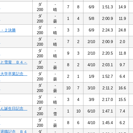
ダ
-
１
7
8
6/9
1:51.3
14.9
200
晴
ダ
-
３
1
4
5/8
2:00.9
11.9
200
曇
ダ
-
１・２決勝
3
3
6/9
2:24.3
24.8
200
晴
ダ
-
１
7
2
2/10
2:00.9
2.0
200
晴
ダ
-
１
9
3
2/10
2:20.5
11.8
200
晴
虹と雪賞 Ｂ４－
ダ
-
8
2
4/10
2:03.1
9.7
200
曇
紀大学卒業記念
ダ
-
2
1
1/9
1:52.7
6.4
２
200
曇
ダ
-
１
10
7
3/10
2:11.2
16.6
200
曇
ダ
-
２
3
4
3/9
2:17.0
15.5
200
晴
ゃん誕生日記念
ダ
-
1
10
6/10
1:47.1
7.4
１
200
雪
ダ
-
２
8
6
4/10
1:45.4
6.2
200
曇
男退職記念 Ｂ４
ダ
-