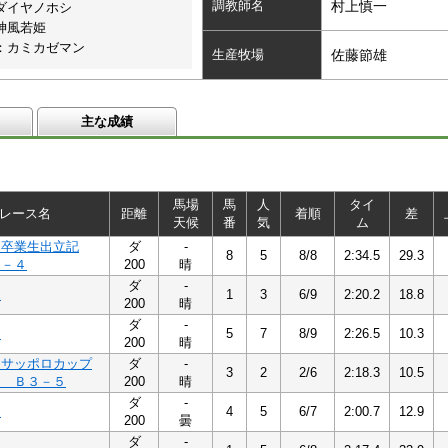
調教師名
村上慎一
ダイヤノホシ
神風若姫
：カミカゼマン
生産牧場
佐藤節雄
主な成績
馬場
馬
人
タイ
レース名
距離
着順
差
天候
番
気
ム
く卒業生出立記
ダ
-
8
5
8/8
2:34.5
29.3
３－４
200
晴
ダ
-
４
1
3
6/9
2:20.2
18.8
200
晴
ダ
-
４
5
7
8/9
2:26.5
10.3
200
晴
・サッポロカップ
ダ
-
3
2
2/6
2:18.3
10.5
６ Ｂ３－５
200
晴
ダ
-
４
4
5
6/7
2:00.7
12.9
200
曇
ダ
-