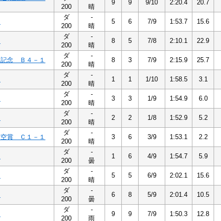
9
9
9/10
2:20.4
20.7
200
晴
ダ
-
１
5
6
7/9
1:53.7
15.6
200
晴
ダ
-
１
8
5
7/8
2:10.1
22.9
200
晴
ダ
-
生記念 Ｂ４－１
8
3
7/9
2:15.9
25.7
200
晴
ダ
-
１
1
1
1/10
1:58.5
3.1
200
晴
ダ
-
１
3
3
1/9
1:54.9
6.0
200
晴
ダ
-
１
2
2
1/8
1:52.9
5.2
200
晴
ダ
-
茜空賞 Ｃ１－１
3
6
3/9
1:53.1
2.2
200
晴
ダ
-
１
1
6
4/9
1:54.7
5.9
200
曇
ダ
-
１
5
5
6/9
2:02.1
15.6
200
晴
ダ
-
１
6
8
5/9
2:01.4
10.5
200
曇
ダ
-
１
9
9
7/9
1:50.3
12.8
200
雨