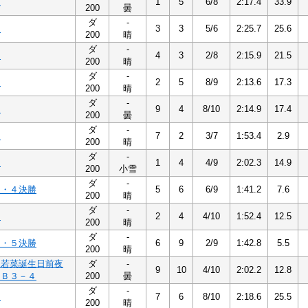
３
1
5
6/8
2:17.4
33.9
200
曇
ダ
-
４
3
3
5/6
2:25.7
25.6
200
晴
ダ
-
５
4
3
2/8
2:15.9
21.5
200
晴
ダ
-
４
2
5
8/9
2:13.6
17.3
200
晴
ダ
-
４
9
4
8/10
2:14.9
17.4
200
曇
ダ
-
２
7
2
3/7
1:53.4
2.9
200
晴
ダ
-
４
1
4
4/9
2:02.3
14.9
200
小雪
ダ
-
３・４決勝
5
6
6/9
1:41.2
7.6
200
晴
ダ
-
４
2
4
4/10
1:52.4
12.5
200
晴
ダ
-
４・５決勝
6
9
2/9
1:42.8
5.5
200
晴
畑若菜誕生日前夜
ダ
-
9
10
4/10
2:02.2
12.8
 Ｂ３－４
200
曇
ダ
-
４
7
6
8/10
2:18.6
25.5
200
晴