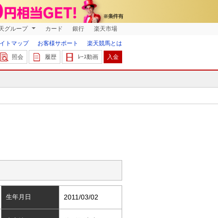
天グループ
カード
銀行
楽天市場
イトマップ
お客様サポート
楽天競馬とは
照会
履歴
ﾚｰｽ動画
入金
生年月日
2011/03/02