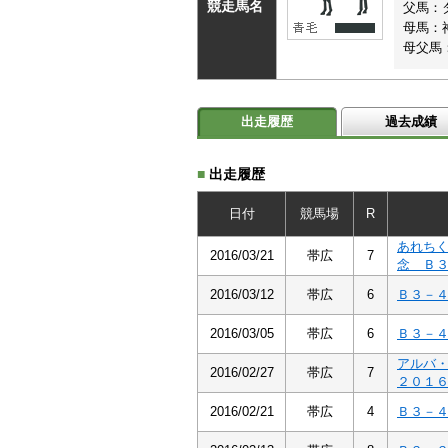
競走馬名
父馬：
母馬：
母父馬
出走履歴
過去成績
■
出走履歴
日付
競馬場
R
あれち
2016/03/21
帯広
7
念 Ｂ
2016/03/12
帯広
6
Ｂ３－
2016/03/05
帯広
6
Ｂ３－
アルバ
2016/02/27
帯広
7
２０１
2016/02/21
帯広
4
Ｂ３－