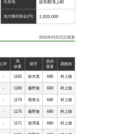
生産地
紋別郡滝上町
地方獲得賞金(円)
1,020,000
2016年03月21日更新
馬
負担
上3F
騎手
調教師
体重
重量
-
1165
鈴木恵
690
村上慎
-
1180
藤野俊
690
村上慎
-
1179
西将太
690
村上慎
-
1175
藤野俊
680
村上慎
-
1171
舘澤直
680
村上慎