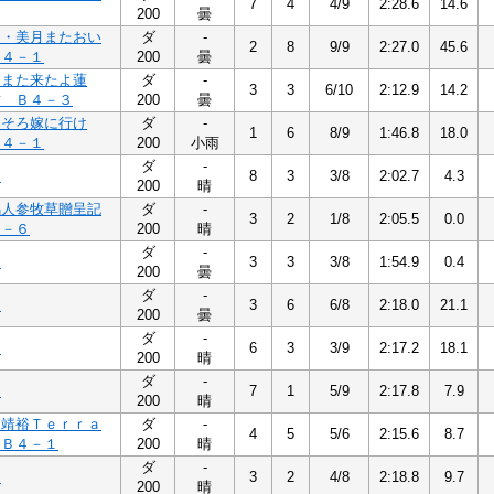
7
4
4/9
2:28.6
14.6
200
曇
司・美月またおい
ダ
-
2
8
9/9
2:27.0
45.6
Ｂ４－１
200
曇
りまた来たよ蓮
ダ
-
3
3
6/10
2:12.9
14.2
君 Ｂ４－３
200
曇
ろそろ嫁に行け
ダ
-
1
6
8/9
1:46.8
18.0
Ｂ４－１
200
小雨
ダ
-
３
8
3
3/8
2:02.7
4.3
200
晴
馬人参牧草贈呈記
ダ
-
3
2
1/8
2:05.5
0.0
４－６
200
晴
ダ
-
６
3
3
3/8
1:54.9
0.4
200
曇
ダ
-
３
3
6
6/8
2:18.0
21.1
200
曇
ダ
-
８
6
3
3/9
2:17.2
18.1
200
晴
ダ
-
６
7
1
5/9
2:17.8
7.9
200
晴
・靖裕Ｔｅｒｒａ
ダ
-
4
5
5/6
2:15.6
8.7
 Ｂ４－１
200
晴
ダ
-
５
3
2
4/8
2:18.8
9.7
200
晴