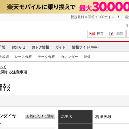
新規登録＆回答で100ポイント!
楽
サ
投票
精算
予想
お知らせ
おトク情報
ガイド
情報サイトUma+
走成績
レース分析
データ分析
カレンダー
映像
いて
に関する注意事項
情報
シダイヤ
お気に入りに登録
馬主名
梅津茂雄
毛