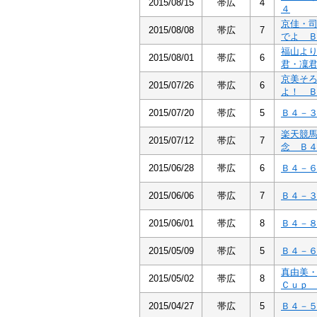
2015/08/15
帯広
4
４
京佳・
2015/08/08
帯広
7
でよ 
福山よ
2015/08/01
帯広
6
君・凜
京美そ
2015/07/26
帯広
6
よ！ 
2015/07/20
帯広
5
Ｂ４－
楽天競
2015/07/12
帯広
7
念 Ｂ
2015/06/28
帯広
6
Ｂ４－
2015/06/06
帯広
7
Ｂ４－
2015/06/01
帯広
8
Ｂ４－
2015/05/09
帯広
5
Ｂ４－
真由美
2015/05/02
帯広
8
Ｃｕｐ
2015/04/27
帯広
5
Ｂ４－