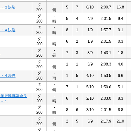
ダ
-
１・２決勝
5
7
6/10
2:00.7
16.8
200
曇
ダ
-
１
5
4
4/9
2:01.5
9.4
200
晴
ダ
-
３・４決勝
8
1
1/9
1:57.7
0.1
200
晴
ダ
-
４
6
2
1/9
2:01.5
0.3
200
晴
ダ
-
４
7
3
3/9
1:43.1
1.8
200
曇
ダ
-
３
1
1
3/9
2:08.3
4.0
200
曇
ダ
-
３・４決勝
1
5
4/10
1:53.5
6.6
200
雨
ダ
-
４
7
1
5/10
1:50.6
5.1
200
曇
馬産振興協議会長
ダ
-
6
4
2/10
2:03.0
8.3
１－１
200
晴
ダ
-
４
8
6
3/10
2:01.5
6.8
200
晴
ダ
-
４
2
5
5/9
2:17.9
21.0
200
曇
ダ
-