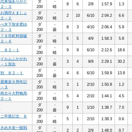
挙式来場ありがと
ダ
-
8
6
2/8
1:57.9
1.3
Ｂ２－３
200
晴
人お酒控えましょ
ダ
-
2
10
6/10
2:04.2
6.6
Ｂ２－２
200
晴
食べ木下智史肥ゆ
ダ
-
8
3
4/10
2:06.4
5.9
Ｂ２－３
200
曇
１７９市町村踏破
ダ
-
6
5
4/9
1:58.3
5.8
Ｂ２－４
200
晴
ダ
-
別 Ｂ２－１
9
9
6/10
2:12.6
18.6
200
晴
回イルムふかがわ
ダ
-
3
4
9/9
2:29.1
30.2
２－１混合
200
曇
ダ
-
特別 Ｂ２－１
4
6
6/10
1:59.9
13.8
200
曇
長屋雅楽６周年記
ダ
-
3
1
2/10
1:50.8
1.2
２－３
200
晴
畜商北斗大野輓馬
ダ
-
5
4
2/10
1:44.1
4.5
Ｂ２－１
200
晴
ダ
-
３
9
1
1/10
1:38.7
7.0
200
曇
んご卒業記念 Ｂ
ダ
-
5
1
2/10
1:38.3
0.6
200
晴
ときめき友一観戦
ダ
-
2
2
2/9
1:48.0
0.7