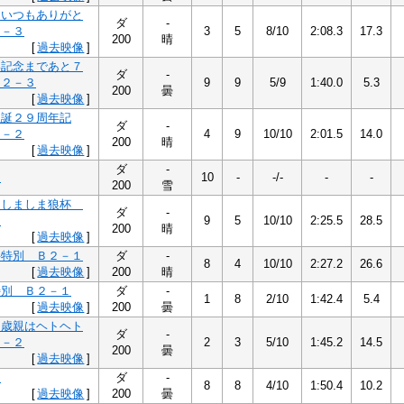
んいつもありがと
ダ
-
２－３
3
5
8/10
2:08.3
17.3
200
晴
[
過去映像
]
い記念まであと７
ダ
-
Ｂ２－３
9
9
5/9
1:40.0
5.3
200
曇
[
過去映像
]
生誕２９周年記
ダ
-
２－２
4
9
10/10
2:01.5
14.0
200
晴
[
過去映像
]
ダ
-
２
10
-
-/-
-
-
200
雪
回しましま狼杯
ダ
-
２
9
5
10/10
2:25.5
28.5
200
晴
[
過去映像
]
岳特別 Ｂ２－１
ダ
-
8
4
10/10
2:27.2
26.6
[
過去映像
]
200
晴
特別 Ｂ２－１
ダ
-
1
8
2/10
1:42.4
5.4
[
過去映像
]
200
曇
１歳親はヘトヘト
ダ
-
２－２
2
3
5/10
1:45.2
14.5
200
曇
[
過去映像
]
２
ダ
-
8
8
4/10
1:50.4
10.2
[
過去映像
]
200
曇