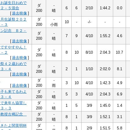
んお誕生日おめで
ダ
-
Ｂ２－５混合
6
6
2/10
1:44.2
0.0
200
晴
[
過去映像
]
菜月生誕祭２０２
ダ
-
10
-
-/-
-
-
２－３
200
小雨
オン記念 Ｂ２－
ダ
-
7
9
4/10
1:55.2
4.6
200
晴
[
過去映像
]
くですやすやん！
ダ
-
２－２
8
10
8/10
2:04.3
10.7
200
晴
[
過去映像
]
生祭４２歳おめで
ダ
-
Ｂ３－４
2
1
1/10
2:02.0
8.1
200
晴
[
過去映像
]
１
ダ
-
3
10
4/10
1:42.3
4.9
[
過去映像
]
200
雨
也子も来てるわよ
ダ
-
5
3
4/10
2:04.3
6.9
Ｂ３－４
200
晴
訳で来年も協賛し
ダ
-
1
5
3/9
1:45.0
1.4
Ｂ３－３
200
晴
彦教授古稀記念
ダ
-
8
1
3/9
1:52.1
3.1
２
200
晴
らきたよ関英明杯
ダ
-
8
1
2/9
1:51.5
5.8