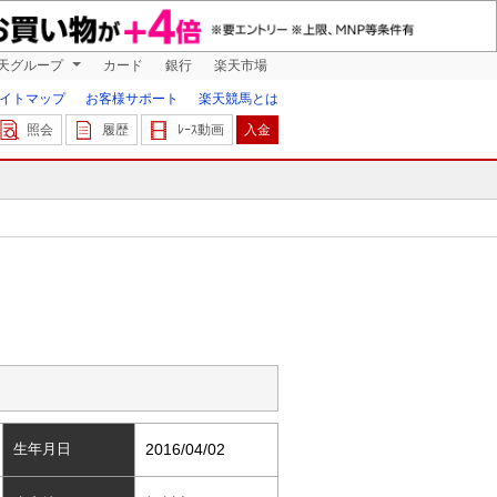
天グループ
カード
銀行
楽天市場
イトマップ
お客様サポート
楽天競馬とは
照会
履歴
ﾚｰｽ動画
入金
生年月日
2016/04/02