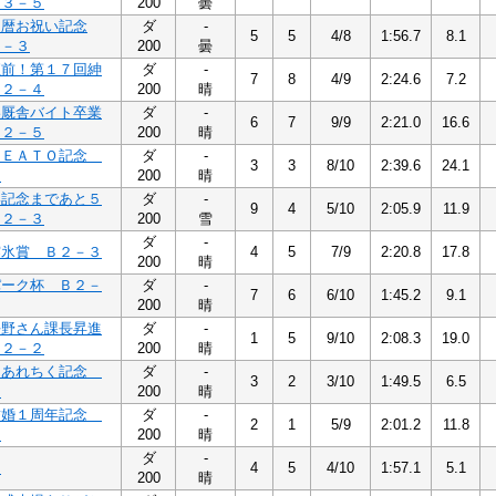
Ｂ３－５
200
曇
還暦お祝い記念
ダ
-
5
5
4/8
1:56.7
8.1
３－３
200
曇
直前！第１７回紳
ダ
-
7
8
4/9
2:24.6
7.2
Ｂ２－４
200
晴
美厩舎バイト卒業
ダ
-
6
7
9/9
2:21.0
16.6
Ｂ２－５
200
晴
ＦＥＡＴＯ記念
ダ
-
3
3
8/10
2:39.6
24.1
４
200
晴
い記念まであと５
ダ
-
9
4
5/10
2:05.9
11.9
Ｂ２－３
200
雪
ダ
-
霧氷賞 Ｂ２－３
4
5
7/9
2:20.8
17.8
200
晴
パーク杯 Ｂ２－
ダ
-
7
6
6/10
1:45.2
9.1
200
晴
平野さん課長昇進
ダ
-
1
5
9/10
2:08.3
19.0
Ｂ２－２
200
晴
回あれちく記念
ダ
-
3
2
3/10
1:49.5
6.5
３
200
晴
結婚１周年記念
ダ
-
2
1
5/9
2:01.2
11.8
２
200
晴
ダ
-
２
4
5
4/10
1:57.1
5.1
200
晴