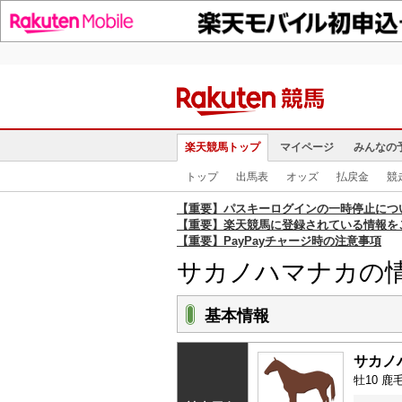
楽天競馬トップ
マイページ
みんなの
トップ
出馬表
オッズ
払戻金
競
【重要】パスキーログインの一時停止につ
【重要】楽天競馬に登録されている情報を
【重要】PayPayチャージ時の注意事項
サカノハマナカの
基本情報
サカノ
牡10 鹿