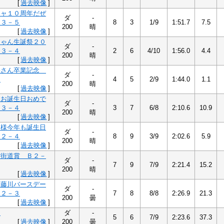
[
過去映像
]
キャ１０周年だぜ
ダ
-
Ｂ３－５
8
3
1/9
1:51.7
7.5
200
晴
[
過去映像
]
ちゃん生誕祭２０
ダ
-
Ｂ３－４
2
6
4/10
1:56.0
4.4
200
晴
[
過去映像
]
果さん卒業記念
ダ
-
６
4
5
2/9
1:44.0
1.1
200
晴
[
過去映像
]
ーお誕生日おめで
ダ
-
Ｂ３－４
3
7
6/8
2:10.6
10.9
200
晴
[
過去映像
]
る様今年も誕生日
ダ
-
Ｂ２－４
8
9
3/9
2:02.6
5.9
200
晴
[
過去映像
]
雪街道賞 Ｂ２－
ダ
-
7
9
7/9
2:21.4
15.2
200
晴
[
過去映像
]
は藤川バースデー
ダ
-
Ｂ２－３
7
8
8/8
2:26.9
21.3
200
曇
[
過去映像
]
３
ダ
-
5
6
7/9
2:23.6
37.3
[
過去映像
]
200
曇