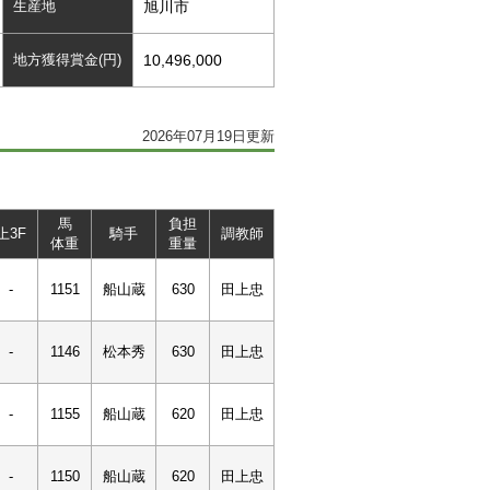
生産地
旭川市
地方獲得賞金(円)
10,496,000
2026年07月19日更新
馬
負担
上3F
騎手
調教師
体重
重量
-
1151
船山蔵
630
田上忠
-
1146
松本秀
630
田上忠
-
1155
船山蔵
620
田上忠
-
1150
船山蔵
620
田上忠