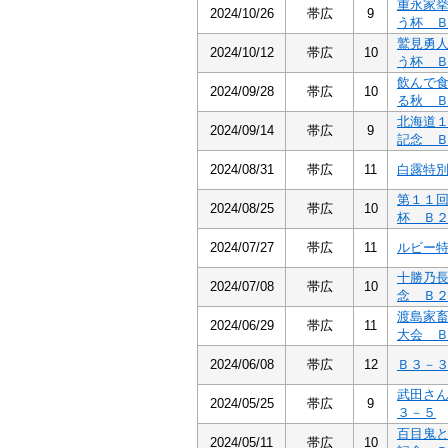
重永家
2024/10/26
帯広
9
う杯 
鷲見勇
2024/10/12
帯広
10
う杯 
飲んで
2024/09/28
帯広
10
る秋 
北海道
2024/09/14
帯広
9
記念 
2024/08/31
帯広
11
白露特
第１１
2024/08/25
帯広
10
杯 Ｂ
2024/07/27
帯広
11
ルビー
十勝乃
2024/07/08
帯広
10
念 Ｂ
渡島家
2024/06/29
帯広
11
大会 
2024/06/08
帯広
12
Ｂ３－
武田さ
2024/05/25
帯広
9
３－５
百目鬼
2024/05/11
帯広
10