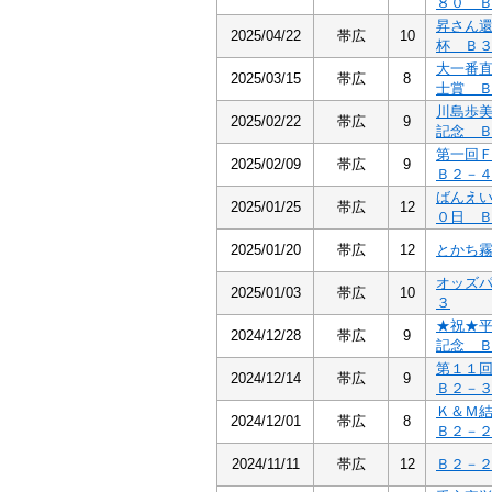
８０ 
昇さん
2025/04/22
帯広
10
杯 Ｂ
大一番
2025/03/15
帯広
8
士賞 
川島歩
2025/02/22
帯広
9
記念 
第一回
2025/02/09
帯広
9
Ｂ２－
ばんえ
2025/01/25
帯広
12
０日 
2025/01/20
帯広
12
とかち
オッズ
2025/01/03
帯広
10
３
★祝★
2024/12/28
帯広
9
記念 
第１１
2024/12/14
帯広
9
Ｂ２－
Ｋ＆Ｍ
2024/12/01
帯広
8
Ｂ２－
2024/11/11
帯広
12
Ｂ２－