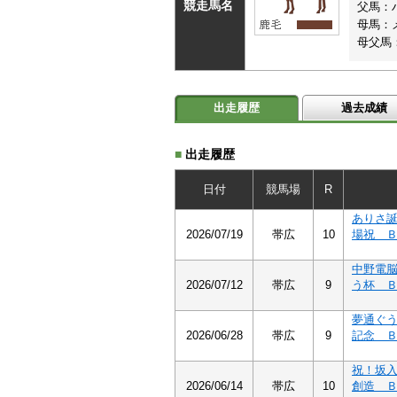
競走馬名
父馬：
母馬：
母父馬
出走履歴
過去成績
■
出走履歴
日付
競馬場
R
ありさ
2026/07/19
帯広
10
場祝 
中野電
2026/07/12
帯広
9
う杯 
夢通ぐ
2026/06/28
帯広
9
記念 
祝！坂
2026/06/14
帯広
10
創造 