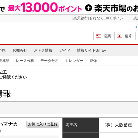
[楽天銀行]もれなく1000ポイント
楽
サ
投票
精算
予想
お知らせ
おトク情報
ガイド
情報サイトUma+
走成績
レース分析
データ分析
カレンダー
映像
いて
ご確認ください
情報
ハマナカ
お気に入りに登録
馬主名
（株）大阪畜産
毛