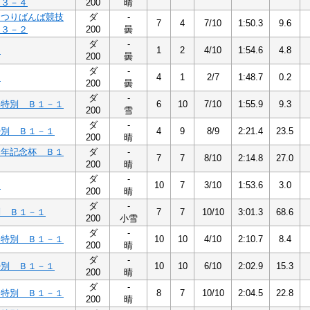
Ｂ３－４
200
晴
まつりばんば競技
ダ
-
7
4
7/10
1:50.3
9.6
Ｂ３－２
200
曇
ダ
-
２
1
2
4/10
1:54.6
4.8
200
曇
ダ
-
３
4
1
2/7
1:48.7
0.2
200
曇
ダ
-
興特別 Ｂ１－１
6
10
7/10
1:55.9
9.3
200
雪
ダ
-
特別 Ｂ１－１
4
9
8/9
2:21.4
23.5
200
晴
周年記念杯 Ｂ１
ダ
-
7
7
8/10
2:14.8
27.0
200
晴
ダ
-
１
10
7
3/10
1:53.6
3.0
200
晴
ダ
-
別 Ｂ１－１
7
7
10/10
3:01.3
68.6
200
小雪
ダ
-
ン特別 Ｂ１－１
10
10
4/10
2:10.7
8.4
200
晴
ダ
-
特別 Ｂ１－１
10
10
6/10
2:02.9
15.3
200
晴
ダ
-
ス特別 Ｂ１－１
8
7
10/10
2:04.5
22.8
200
晴