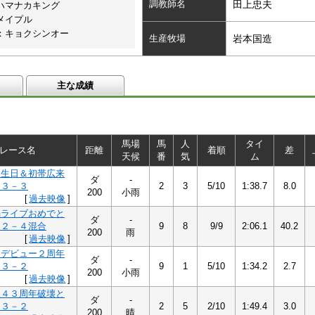
調教師名
田上忠夫
ハマナカキング
メイプル
：キョクシンオー
生産牧場
岩本国造
主な成績
馬場
馬
人
タイ
レース名
距離
着順
差
天候
番
気
ム
誕生日＆初帯広来
ダ
-
Ｂ３－３
2
3
5/10
1:38.7
8.0
200
小雨
[
過去映像
]
脳ライブおめでと
ダ
-
Ｂ２－４混合
9
8
9/9
2:06.1
40.2
200
雨
[
過去映像
]
うデビュー２周年
ダ
-
Ｂ３－２
9
1
5/10
1:34.2
2.7
200
小雨
[
過去映像
]
入４３周年破壊と
ダ
-
Ｂ３－２
2
5
2/10
1:49.4
3.0
200
晴