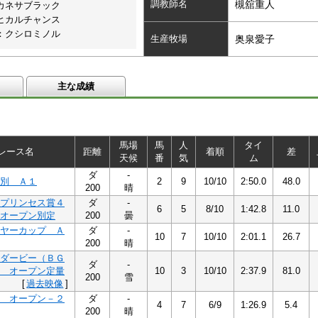
調教師名
槻舘重人
カネサブラック
ヒカルチャンス
：クシロミノル
生産牧場
奥泉愛子
主な成績
馬場
馬
人
タイ
レース名
距離
着順
差
天候
番
気
ム
ダ
-
別 Ａ１
2
9
10/10
2:50.0
48.0
200
晴
プリンセス賞４
ダ
-
6
5
8/10
1:42.8
11.0
オープン別定
200
曇
ヤーカップ Ａ
ダ
-
10
7
10/10
2:01.1
26.7
200
晴
ダービー（ＢＧ
ダ
-
 オープン定量
10
3
10/10
2:37.9
81.0
200
雪
[
過去映像
]
 オープン－２
ダ
-
4
7
6/9
1:26.9
5.4
200
晴