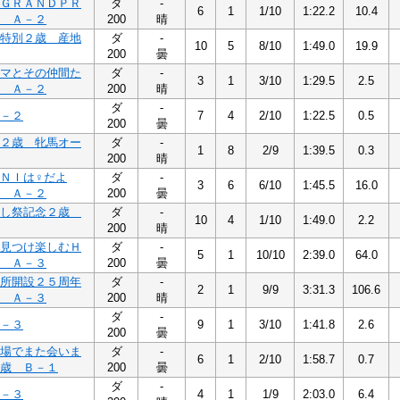
ＧＲＡＮＤＰＲ
ダ
-
6
1
1/10
1:22.2
10.4
 Ａ－２
200
晴
特別２歳 産地
ダ
-
10
5
8/10
1:49.0
19.9
200
曇
マとその仲間た
ダ
-
3
1
3/10
1:29.5
2.5
 Ａ－２
200
晴
ダ
-
－２
7
4
2/10
1:22.5
0.5
200
曇
２歳 牝馬オー
ダ
-
1
8
2/9
1:39.5
0.3
200
晴
ＮＩは♀だよ
ダ
-
3
6
6/10
1:45.5
16.0
 Ａ－２
200
曇
かし祭記念２歳
ダ
-
10
4
1/10
1:49.0
2.2
200
晴
見つけ楽しむＨ
ダ
-
5
1
10/10
2:39.0
64.0
 Ａ－３
200
曇
所開設２５周年
ダ
-
2
1
9/9
3:31.3
106.6
 Ａ－３
200
晴
ダ
-
－３
9
1
3/10
1:41.8
2.6
200
曇
場でまた会いま
ダ
-
6
1
2/10
1:58.7
0.7
歳 Ｂ－１
200
曇
ダ
-
－３
4
1
1/9
2:03.0
6.4