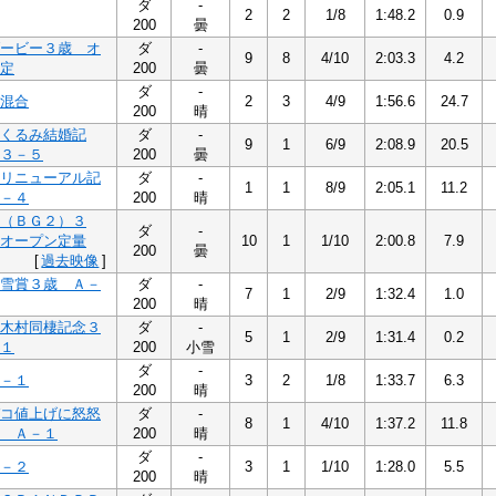
ダ
-
2
2
1/8
1:48.2
0.9
200
曇
ービー３歳 オ
ダ
-
9
8
4/10
2:03.3
4.2
定
200
曇
ダ
-
混合
2
3
4/9
1:56.6
24.7
200
晴
くるみ結婚記
ダ
-
9
1
6/9
2:08.9
20.5
３－５
200
曇
リニューアル記
ダ
-
1
1
8/9
2:05.1
11.2
－４
200
晴
（ＢＧ２）３
ダ
-
オープン定量
10
1
1/10
2:00.8
7.9
200
曇
[
過去映像
]
雪賞３歳 Ａ－
ダ
-
7
1
2/9
1:32.4
1.0
200
晴
木村同棲記念３
ダ
-
5
1
2/9
1:31.4
0.2
１
200
小雪
ダ
-
－１
3
2
1/8
1:33.7
6.3
200
晴
コ値上げに怒怒
ダ
-
8
1
4/10
1:37.2
11.8
 Ａ－１
200
晴
ダ
-
－２
3
1
1/10
1:28.0
5.5
200
晴