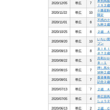
本別馬振
2020/12/05
帯広
7
ＩＸ２歳
十勝産駒
2020/11/22
帯広
10
限定
不惑のク
2020/11/01
帯広
8
ち杯２歳
2020/10/25
帯広
8
２歳 Ａ
いちい賞
2020/09/20
帯広
10
プン
ＢＩＫＩ
2020/09/13
帯広
8
ネ？２歳
共和か
2020/08/22
帯広
5
Ｂ－１
押し馬を
2020/08/15
帯広
7
Ｍ杯２歳
香港事務
2020/08/01
帯広
7
記念２歳
2020/07/13
帯広
7
２歳 Ａ
帯広競馬
2020/07/05
帯広
4
しょう２
2020/06/13
帯広
2
２歳 Ｃ