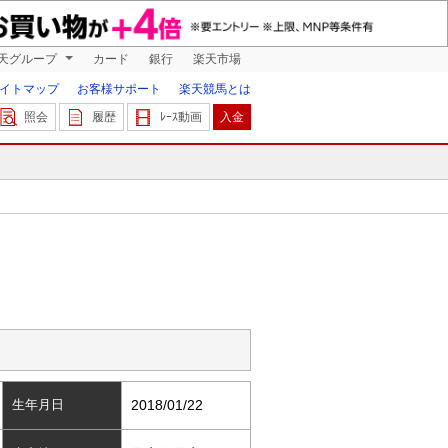
天グループ
カード
銀行
楽天市場
イトマップ
お客様サポート
楽天競馬とは
照会
履歴
ﾚｰｽ動画
入金
生年月日
2018/01/22