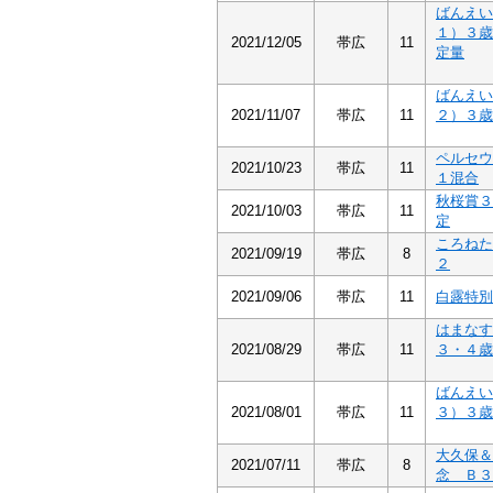
ばんえい
１）３歳
2021/12/05
帯広
11
定量
ばんえい
2021/11/07
帯広
11
２）３歳
ペルセウ
2021/10/23
帯広
11
１混合
秋桜賞３
2021/10/03
帯広
11
定
ころねた
2021/09/19
帯広
8
２
2021/09/06
帯広
11
白露特別
はまな
2021/08/29
帯広
11
３・４歳
ばんえい
2021/08/01
帯広
11
３）３歳
大久保＆
2021/07/11
帯広
8
念 Ｂ３