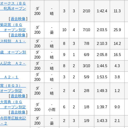
オークス（ＢＧ
 牝馬オープン
ダ
-
3
3
2/10
1:42.4
11.3
200
晴
[
過去映像
]
菊花賞（ＢＧ
ダ
-
 オープン別定
10
4
7/10
2:03.5
25.9
200
曇
[
過去映像
]
ス特別 Ａ１－
ダ
-
8
3
7/8
2:10.3
14.2
200
晴
歳 オープン別
ダ
-
9
1
6/9
2:05.8
16.5
200
晴
ん記念 Ａ２－
ダ
-
8
2
3/10
1:44.5
4.3
200
晴
ダ
-
 Ａ２－１
3
2
5/9
1:53.5
3.8
200
晴
す賞（ＢＧ３）
ダ
-
オープン別定
2
4
2/8
1:49.3
1.2
200
晴
[
過去映像
]
大賞典（ＢＧ
ダ
-
 オープン別定
6
2
1/8
1:39.7
9.0
200
小雨
[
過去映像
]
今田帯広観光記
ダ
-
2
3
1/9
1:43.3
2.1
－２
200
曇