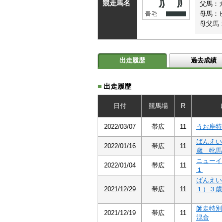
競走馬名
父馬：
母馬：
母父馬
出走履歴
過去成績
■
出走履歴
日付
競馬場
R
2022/03/07
帯広
11
うお座特
ばんえい
2022/01/16
帯広
11
歳 牝馬
ニューイ
2022/01/04
帯広
11
１
ばんえい
2021/12/29
帯広
11
１）３歳
師走特別
2021/12/19
帯広
11
混合