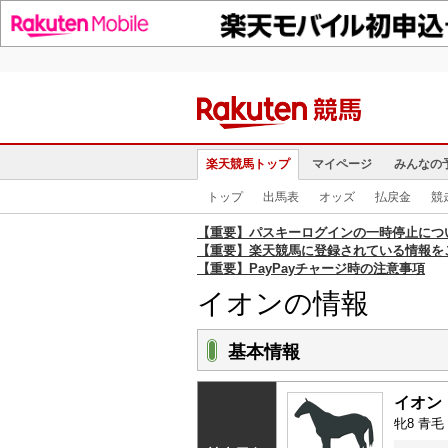
楽天競馬トップ
マイページ
みんなの
トップ
出馬表
オッズ
払戻金
競
【重要】パスキーログインの一時停止につ
【重要】楽天競馬に登録されている情報を
【重要】PayPayチャージ時の注意事項
イオンの情報
基本情報
イオン
牝8 青毛