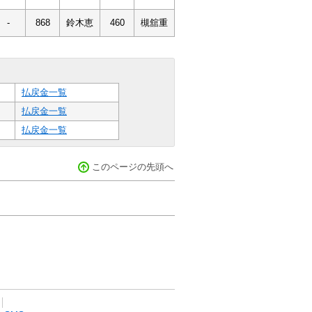
-
868
鈴木恵
460
槻舘重
払戻金一覧
払戻金一覧
払戻金一覧
このページの先頭へ