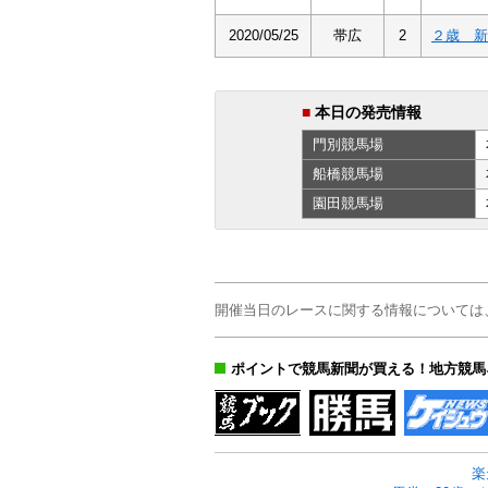
2020/05/25
帯広
2
２歳 新
■
本日の発売情報
門別
競馬場
船橋
競馬場
園田
競馬場
開催当日のレースに関する情報については
ポイントで競馬新聞が買える！地方競馬
楽