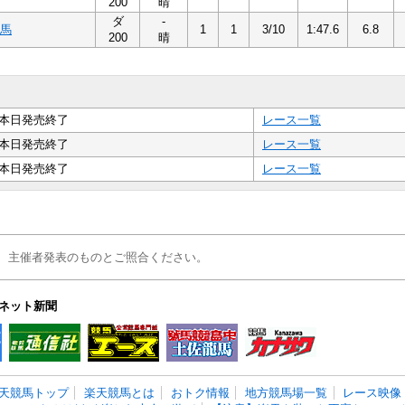
200
晴
ダ
-
馬
1
1
3/10
1:47.6
6.8
200
晴
本日発売終了
レース一覧
本日発売終了
レース一覧
本日発売終了
レース一覧
、主催者発表のものとご照合ください。
ネット新聞
天競馬トップ
楽天競馬とは
おトク情報
地方競馬場一覧
レース映像