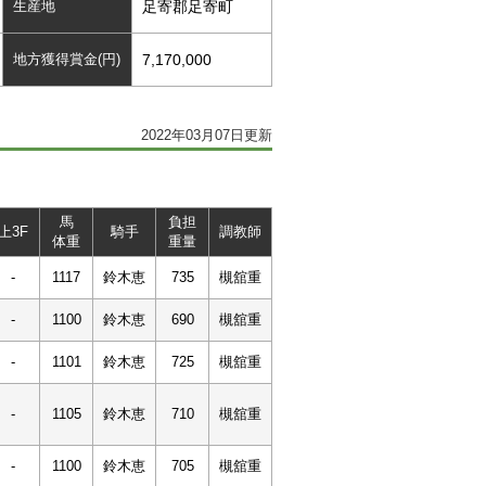
生産地
足寄郡足寄町
地方獲得賞金(円)
7,170,000
2022年03月07日更新
馬
負担
上3F
騎手
調教師
体重
重量
-
1117
鈴木恵
735
槻舘重
-
1100
鈴木恵
690
槻舘重
-
1101
鈴木恵
725
槻舘重
-
1105
鈴木恵
710
槻舘重
-
1100
鈴木恵
705
槻舘重