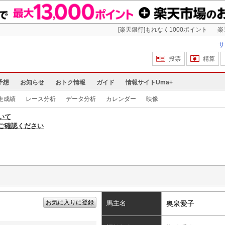
[楽天銀行]もれなく1000ポイント
楽
サ
投票
精算
予想
お知らせ
おトク情報
ガイド
情報サイトUma+
走成績
レース分析
データ分析
カレンダー
映像
いて
ご確認ください
お気に入りに登録
馬主名
奥泉愛子