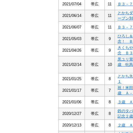
2021/07/04
帯広
11
Ｂ３－７
とかちダ
2021/06/14
帯広
11
ープン別
2021/06/07
帯広
11
Ｂ３－７
ひろし＆
2021/05/03
帯広
9
念！ Ｂ
きくちや
2021/04/26
帯広
9
念 Ｂ３
黒ユリ賞
2021/02/14
帯広
10
歳 牝馬
とかち氷
2021/01/25
帯広
8
１
祝！米田
2021/01/17
帯広
7
歳 Ａ－
2021/01/06
帯広
8
３歳 Ａ
鉄のタバ
2020/12/27
帯広
8
記念２歳
2020/12/13
帯広
8
２歳 Ａ