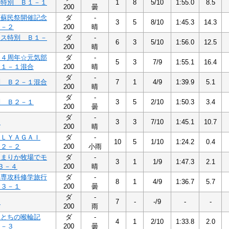
ラ特別 Ｂ１－１
1
8
5/10
1:55.0
8.5
200
曇
ノ蘇民祭開催記念
ダ
-
3
5
8/10
1:45.3
14.3
１－２
200
晴
ウス特別 Ｂ１－
ダ
-
6
3
5/10
1:56.0
12.5
200
晴
１４周年☆元気部
ダ
-
5
3
7/9
1:55.1
16.4
Ｂ１－１混合
200
晴
ダ
-
別 Ｂ２－１混合
7
1
4/9
1:39.9
5.1
200
晴
ダ
-
別 Ｂ２－１
3
5
2/10
1:50.3
3.4
200
曇
ダ
-
１
3
3
7/10
1:45.1
10.7
200
晴
ＦＬＹＡＧＡＩ
ダ
-
10
5
1/10
1:24.2
0.4
Ｂ２－２
200
小雨
☆まりか牧場でモ
ダ
-
3
1
1/9
1:47.3
2.1
３－４
200
晴
業専攻科修学旅行
ダ
-
8
1
4/9
1:36.7
5.7
Ｂ３－１
200
曇
ダ
-
２
7
-
-/9
-
-
200
雨
ふとちの喉輪記
ダ
-
4
1
2/10
1:33.8
2.0
３－３
200
曇