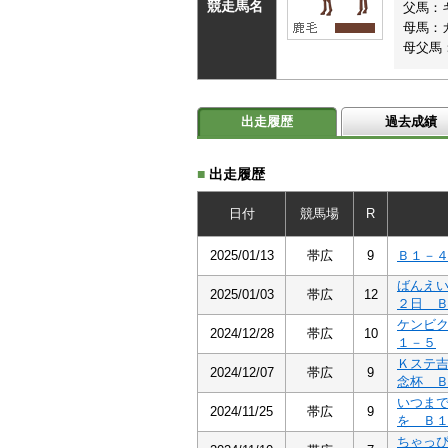
競走馬名
父馬：
母馬：
母父馬
出走履歴
過去成績
■
出走履歴
日付
競馬場
R
2025/01/13
帯広
9
Ｂ１－
ばんえ
2025/01/03
帯広
12
２日 
ケンビ
2024/12/28
帯広
10
１－５
Ｋステ
2024/12/07
帯広
9
念杯 
いつま
2024/11/25
帯広
9
を Ｂ
ちゃっ