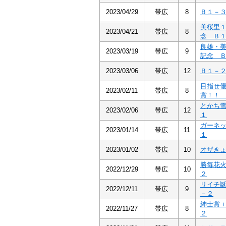
2023/04/29
帯広
8
Ｂ１－
美桜里
2023/04/21
帯広
8
念 Ｂ
良雄・
2023/03/19
帯広
9
記念 
2023/03/06
帯広
12
Ｂ１－
目指せ
2023/02/11
帯広
8
賞！！
とかち
2023/02/06
帯広
12
１
ガーネ
2023/01/14
帯広
11
１
2023/01/02
帯広
10
オザき
勝毎花
2022/12/29
帯広
10
２
リイチ
2022/12/11
帯広
9
－２
紳士賞
2022/11/27
帯広
8
２