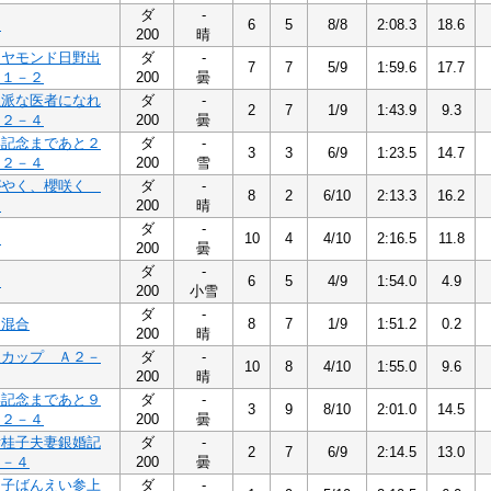
ダ
-
４
6
5
8/8
2:08.3
18.6
200
晴
イヤモンド日野出
ダ
-
7
7
5/9
1:59.6
17.7
Ｂ１－２
200
曇
立派な医者になれ
ダ
-
2
7
1/9
1:43.9
9.3
Ａ２－４
200
曇
い記念まであと２
ダ
-
3
3
6/9
1:23.5
14.7
Ａ２－４
200
雪
がやく、櫻咲く
ダ
-
8
2
6/10
2:13.3
16.2
４
200
晴
ダ
-
４
10
4
4/10
2:16.5
11.8
200
曇
ダ
-
４
6
5
4/9
1:54.0
4.9
200
小雪
ダ
-
５混合
8
7
1/9
1:51.2
0.2
200
晴
火カップ Ａ２－
ダ
-
10
8
4/10
1:55.0
9.6
200
晴
い記念まであと９
ダ
-
3
9
8/10
2:01.0
14.5
Ａ２－４
200
曇
彦桂子夫妻銀婚記
ダ
-
2
7
6/9
2:14.5
13.0
２－４
200
曇
な子ばんえい参上
ダ
-