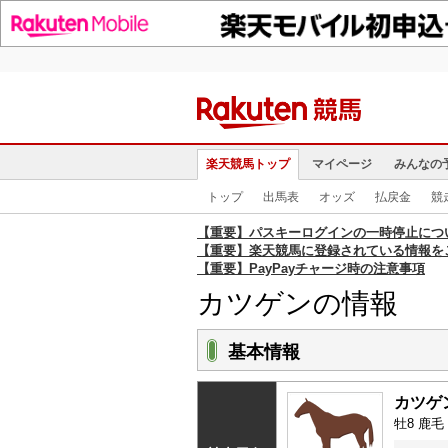
楽天競馬トップ
マイページ
みんなの
トップ
出馬表
オッズ
払戻金
競
【重要】パスキーログインの一時停止につ
【重要】楽天競馬に登録されている情報を
【重要】PayPayチャージ時の注意事項
カツゲンの情報
基本情報
カツゲ
牡8 鹿毛