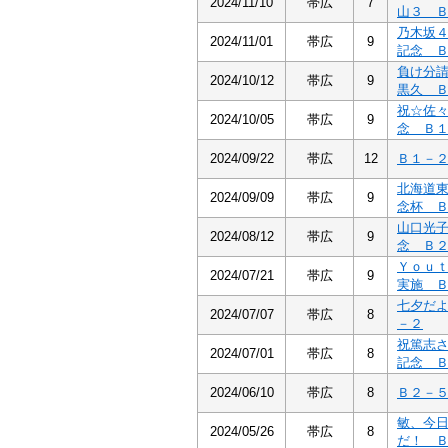
2024/11/10
帯広
7
山３ 
乃木坂
2024/11/01
帯広
9
記念 
負け分
2024/10/12
帯広
9
黒久 
祝☆佐
2024/10/05
帯広
9
念 Ｂ
2024/09/22
帯広
12
Ｂ１－
北海道
2024/09/09
帯広
9
念杯 
山口光
2024/08/12
帯広
9
念 Ｂ
Ｙｏｕ
2024/07/21
帯広
9
実施 
七夕だ
2024/07/07
帯広
8
－２
祝篤志
2024/07/01
帯広
8
記念 
2024/06/10
帯広
8
Ｂ２－
敏、今
2024/05/26
帯広
8
だ！ 