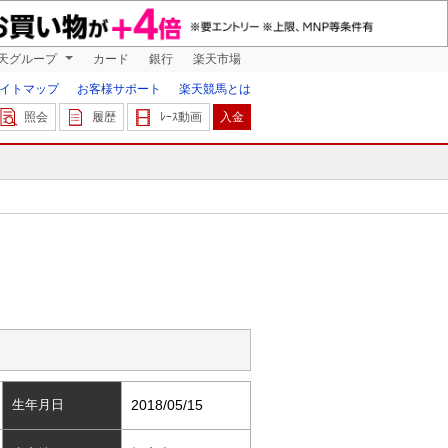
天グループ
カード
銀行
楽天市場
イトマップ
お客様サポート
楽天競馬とは
照会
履歴
ﾚｰｽ動画
入金
生年月日
2018/05/15