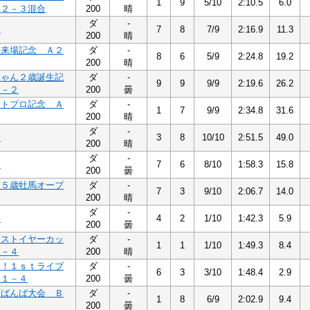
1
9
5/10
2:10.5
6.0
Ａ２－３混合
200
晴
ダ
-
４
7
8
7/9
2:16.9
11.3
200
晴
美来場記念 Ａ２
ダ
-
8
6
5/9
2:24.8
19.2
200
晴
ちゃん２歳誕生記
ダ
-
9
9
9/9
2:19.6
26.2
２－２
200
曇
そトプロ記念 Ａ
ダ
-
1
7
9/9
2:34.8
31.6
200
晴
ダ
-
２
3
8
10/10
2:51.5
49.0
200
晴
ダ
-
２
7
6
8/10
1:58.3
15.8
200
曇
 ５歳牡馬オープ
ダ
-
7
3
9/10
2:06.7
14.0
200
晴
ダ
-
３
4
2
1/10
1:42.3
5.9
200
曇
ラストイヤーカッ
ダ
-
1
1
1/10
1:49.3
8.4
１－４
200
晴
え！１ｓｔライブ
ダ
-
6
3
3/10
1:48.4
2.9
Ｂ１－４
200
曇
町ばんば大会 Ｂ
ダ
-
1
8
6/9
2:02.9
9.4
200
曇