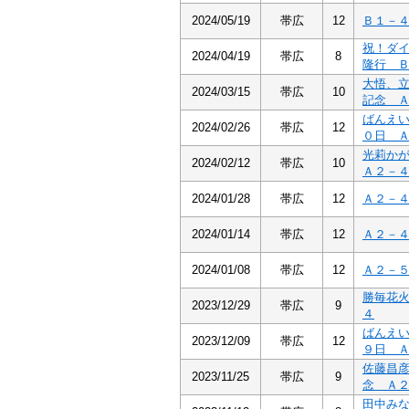
2024/05/19
帯広
12
Ｂ１－
祝！ダ
2024/04/19
帯広
8
隆行 
大悟、
2024/03/15
帯広
10
記念 
ばんえ
2024/02/26
帯広
12
０日 
光莉か
2024/02/12
帯広
10
Ａ２－
2024/01/28
帯広
12
Ａ２－
2024/01/14
帯広
12
Ａ２－
2024/01/08
帯広
12
Ａ２－
勝毎花
2023/12/29
帯広
9
４
ばんえ
2023/12/09
帯広
12
９日 
佐藤昌
2023/11/25
帯広
9
念 Ａ
田中み