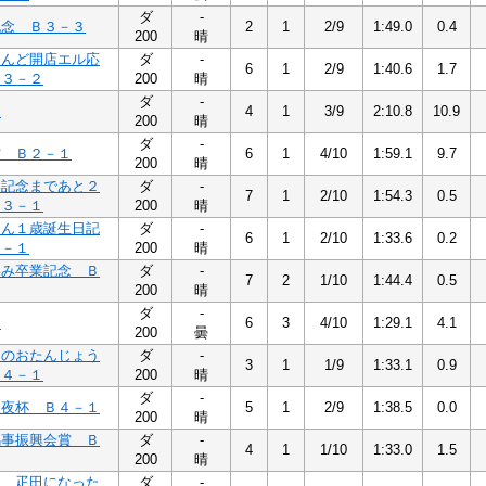
ダ
-
記念 Ｂ３－３
2
1
2/9
1:49.0
0.4
200
晴
らんど開店エル応
ダ
-
6
1
2/9
1:40.6
1.7
Ｂ３－２
200
晴
ダ
-
３
4
1
3/9
2:10.8
10.9
200
晴
ダ
-
賞 Ｂ２－１
6
1
4/10
1:59.1
9.7
200
晴
い記念まであと２
ダ
-
7
1
2/10
1:54.3
0.5
Ｂ３－１
200
晴
くん１歳誕生日記
ダ
-
6
1
2/10
1:33.6
0.2
３－１
200
晴
いみ卒業記念 Ｂ
ダ
-
7
2
1/10
1:44.4
0.5
200
晴
ダ
-
１
6
3
4/10
1:29.1
4.1
200
曇
ちのおたんじょう
ダ
-
3
1
1/9
1:33.1
0.9
Ｂ４－１
200
晴
ダ
-
聖夜杯 Ｂ４－１
5
1
2/9
1:38.5
0.0
200
晴
馬事振興会賞 Ｂ
ダ
-
4
1
1/10
1:33.0
1.5
200
晴
ゆ、疋田になった
ダ
-