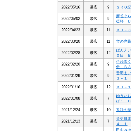
2022/05/16
帯広
9
ＳＲＯ
麻雀ぐ
2022/05/02
帯広
9
援杯 
2022/04/23
帯広
11
Ｂ３－
2022/03/20
帯広
11
蛍の光
ばんえ
2022/02/28
帯広
12
０日 
伊歩希
2022/02/20
帯広
9
念 Ｂ
音羽ま
2022/01/29
帯広
9
３－１
2022/01/16
帯広
12
Ｂ３－
ゆうい
2022/01/08
帯広
7
び！ 
2021/12/24
帯広
10
孤独の
音更町
2021/12/13
帯広
7
４－１
田中み