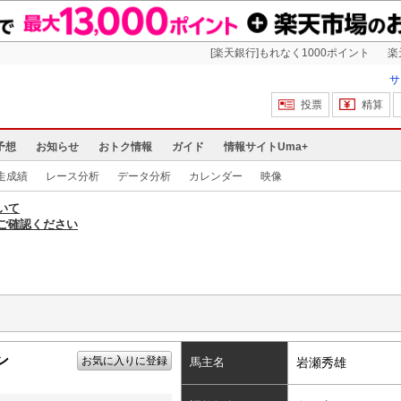
[楽天銀行]もれなく1000ポイント
楽
サ
投票
精算
予想
お知らせ
おトク情報
ガイド
情報サイトUma+
走成績
レース分析
データ分析
カレンダー
映像
いて
ご確認ください
ン
お気に入りに登録
馬主名
岩瀬秀雄