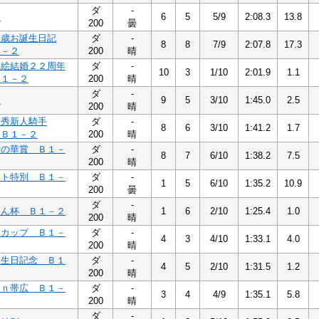
ダ
-
３
6
5
5/9
2:08.3
13.8
200
曇
１歳お誕生日記
ダ
-
8
8
7/9
2:07.8
17.3
１－２
200
晴
美絵結婚２２周年
ダ
-
10
3
1/10
2:01.9
1.1
Ｂ１－２
200
晴
ダ
-
２
9
5
3/10
1:45.0
2.5
200
晴
優秀新人騎手
ダ
-
8
6
3/10
1:41.2
1.7
 Ｂ１－２
200
晴
雪の華賞 Ｂ１－
ダ
-
8
7
6/10
1:38.2
7.5
200
晴
ット特別 Ｂ１－
ダ
-
1
5
6/10
1:35.2
10.9
200
曇
ダ
-
ょん杯 Ｂ１－２
1
6
2/10
1:25.4
1.0
200
晴
火カップ Ｂ１－
ダ
-
4
3
4/10
1:33.1
4.0
200
晴
誕生日記念 Ｂ１
ダ
-
4
5
2/10
1:31.5
1.2
200
晴
ｉｎ帯広 Ｂ１－
ダ
-
3
4
4/9
1:35.1
5.8
200
晴
ダ
-