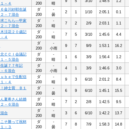
9
5
3/10
1:48.5
1.2
Ｂ１－４
200
晴
４６金川紗耶生誕
ダ
-
2
1
1/10
2:05.1
0.1
Ｂ２－７混合
200
曇
請求こちら―甲家
ダ
-
7
2
2/9
2:03.1
1.1
Ｂ２－７混合
200
晴
々木涼花２０歳記
ダ
-
7
5
3/10
1:45.6
4.4
１－４
200
晴
ダ
-
２
9
7
9/9
1:53.1
16.2
200
小雨
東北ＣＣＩ会議記
ダ
-
1
6
3/9
1:56.4
1.2
Ｂ１－５混合
200
晴
子生誕７７年記
ダ
-
4
1
3/9
1:46.6
3.0
２－６混合
200
小雨
ｔｕｂｅで生配信
ダ
-
9
3
6/10
2:01.2
8.4
Ｂ１－４
200
晴
よ！紳士賞 Ｂ１
ダ
-
6
9
6/10
1:45.1
15.5
200
曇
さん夏希さん結婚
ダ
-
7
2
2/8
1:42.5
9.5
Ｂ２－６混合
200
晴
ダ
-
５混合
3
6
6/10
1:42.2
13.7
200
晴
日こそ勝って祝杯
ダ
-
7
8
7/9
1:58.3
14.8
Ｂ１－３
200
曇