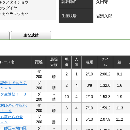
調教師名
久田守
キタノタイショウ
カツダイヤ
：カツラユウカツ
生産牧場
岩瀬久郎
主な成績
馬場
馬
人
タイ
レース名
距離
着順
差
天候
番
気
ム
ダ
-
４
2
1
2/10
2:00.2
9.1
200
晴
い記念まであと７
ダ
-
2
4
3/9
1:32.0
1.6
Ｂ１－４
200
晴
クタ生誕祭！ Ｂ
ダ
-
10
4
2/10
1:53.3
1.9
200
晴
吉村ゆのか生誕記
ダ
-
8
4
7/10
1:59.2
11.3
Ｂ１－４
200
晴
でも変わらぬ愛
ダ
-
3
1
5/10
2:07.9
11.2
１－５
200
曇
ぴー師匠＆焼肉羅
ダ
-