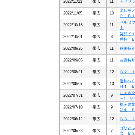
2022/11/21
帯広
11
トドワ
出しモ
2022/11/05
帯広
10
Ｒ Ｂ
ペルセ
2022/10/15
帯広
11
１
笑顔で
2022/10/01
帯広
8
屋杯 
2022/09/26
帯広
11
秋陽特
2022/09/05
帯広
11
白露特
2022/08/21
帯広
12
Ｂ２－
勝利へ
2022/08/07
帯広
10
Ｎ！ 
ちあき
2022/07/31
帯広
9
～♪ Ｂ
福岡農
2022/07/10
帯広
9
記念 
2022/06/12
帯広
12
Ｂ３－
ゴリと
2022/05/28
帯広
7
念 Ｂ