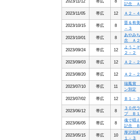
2023/11/12
帯広
8
記念 
2023/11/05
帯広
12
Ａ２－
晋＆有
2023/10/15
帯広
8
－３
あやみ
2023/10/01
帯広
8
念 Ａ
ようこ
2023/09/24
帯広
12
２－２
2023/09/03
帯広
12
Ａ２－
2023/08/20
帯広
12
Ａ２－
瑞鳳賞
2023/07/10
帯広
11
ン別定
2023/07/02
帯広
12
Ｂ１－
３０代
2023/06/12
帯広
8
プ Ｂ
魂で唱
2023/06/05
帯広
8
記念 
厚沢部
2023/05/15
帯広
10
１－３