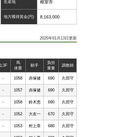
生産地
根室市
地方獲得賞金(円)
8,163,000
2025年01月13日更新
馬
負担
上3F
騎手
調教師
体重
重量
-
1058
赤塚健
690
久田守
-
1057
赤塚健
690
久田守
-
1058
鈴木恵
690
久田守
-
1052
大友一
670
久田守
-
1053
村上章
680
久田守