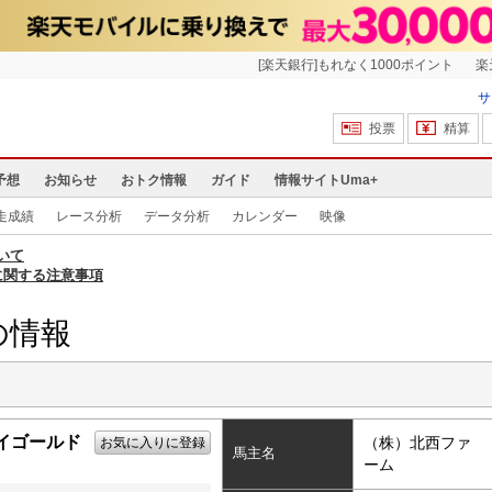
[楽天銀行]もれなく1000ポイント
楽
サ
投票
精算
予想
お知らせ
おトク情報
ガイド
情報サイトUma+
走成績
レース分析
データ分析
カレンダー
映像
いて
に関する注意事項
の情報
イゴールド
（株）北西ファ
お気に入りに登録
馬主名
ーム