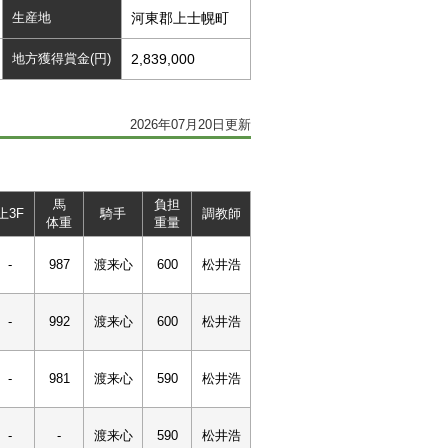
生産地
河東郡上士幌町
地方獲得賞金(円)
2,839,000
2026年07月20日更新
馬
負担
上3F
騎手
調教師
体重
重量
-
987
渡来心
600
松井浩
-
992
渡来心
600
松井浩
-
981
渡来心
590
松井浩
-
-
渡来心
590
松井浩