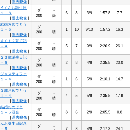
[
過去映像
]
ろうくんお誕生日
ダ
-
Ｃ１－８
6
8
3/9
1:57.8
7.7
200
曇
[
過去映像
]
ご結婚おめでとう
ダ
-
Ｃ１－５
1
10
9/10
1:57.2
16.3
200
晴
[
過去映像
]
歳すくすく育て記
ダ
-
１－４
5
7
9/9
2:26.9
26.1
200
晴
[
過去映像
]
ー２３歳誕生日記
ダ
-
１－５
2
8
4/8
2:35.5
20.0
200
晴
[
過去映像
]
杯ジャスティファ
ダ
-
Ｃ１－４
1
6
5/9
2:10.1
14.7
200
晴
[
過去映像
]
心３歳おめでとう
ダ
-
Ｃ１－４
4
5
5/9
2:35.5
17.9
200
晴
[
過去映像
]
海結婚おめでと
ダ
-
Ｃ１－５混合
8
6
2/9
2:05.5
0.8
200
晴
[
過去映像
]
さんお誕生日記念
ダ
-
１－５
7
8
4/9
2:17.3
24.1