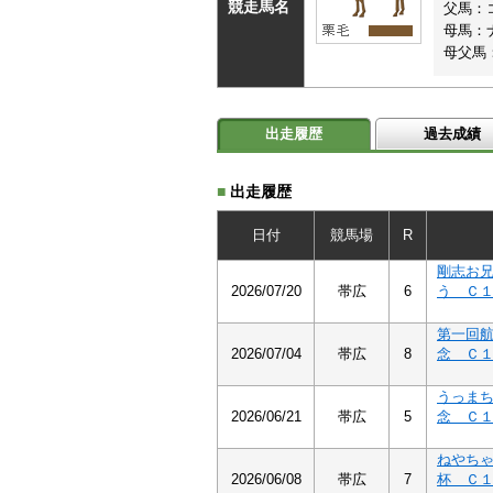
競走馬名
父馬：
母馬：
母父馬
出走履歴
過去成績
■
出走履歴
日付
競馬場
R
剛志お
2026/07/20
帯広
6
う Ｃ
第一回
2026/07/04
帯広
8
念 Ｃ
うっま
2026/06/21
帯広
5
念 Ｃ
ねやち
2026/06/08
帯広
7
杯 Ｃ