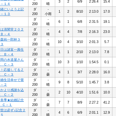
3
2
6/9
2:26.4
15.4
２－１４
200
晴
一緒にいようよ記
ダ
-
1
2
8/10
2:13.0
17.0
２－１３
200
小雨
ダ
-
９
6
1
6/8
2:31.5
19.1
200
晴
版は清閑堂２０２
ダ
-
4
4
7/8
2:16.3
23.0
 Ｂ－４
200
晴
高森純一郎杯３
ダ
-
10
4
3/10
2:01.3
5.7
－３
200
晴
１日は諸富一壽生
ダ
-
1
1
2/10
2:13.0
7.8
歳 Ｂ－４
200
晴
静岡の水道屋さん
ダ
-
10
3
1/10
1:54.5
0.1
歳 Ｃ－３
200
晴
ヘ！応援してるＺ
ダ
-
4
1
3/7
2:28.0
16.0
歳 Ｃ－３
200
曇
結婚生活幸せで賞
ダ
-
9
8
5/10
1:45.7
3.8
Ｃ－２
200
晴
ゆかより感謝を込
ダ
-
2
10
4/10
1:51.6
10.0
歳 Ｃ－２
200
曇
★美季★結婚記念
ダ
-
7
7
8/9
2:27.2
41.2
 Ｃ－１
200
曇
世は必ず♪記念２
ダ
-
4
6
6/9
2:01.1
12.9
－５
200
晴