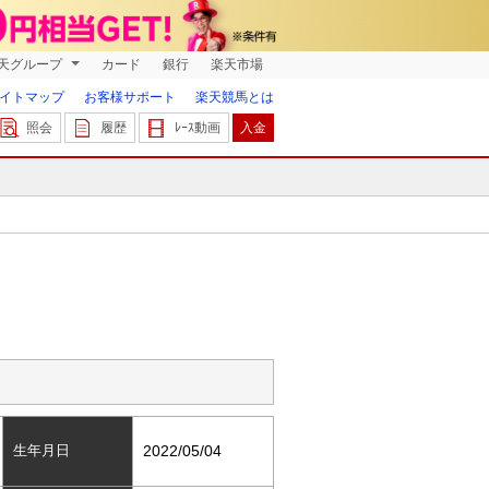
天グループ
カード
銀行
楽天市場
イトマップ
お客様サポート
楽天競馬とは
照会
履歴
ﾚｰｽ動画
入金
生年月日
2022/05/04