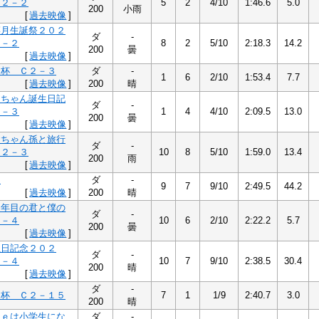
Ｃ２－２
5
2
4/10
1:46.6
5.0
200
小雨
[
過去映像
]
菜月生誕祭２０２
ダ
-
２－２
8
2
5/10
2:18.3
14.2
200
曇
[
過去映像
]
ン杯 Ｃ２－３
ダ
-
1
6
2/10
1:53.4
7.7
[
過去映像
]
200
晴
ろちゃん誕生日記
ダ
-
２－３
1
4
4/10
2:09.5
13.0
200
曇
[
過去映像
]
爺ちゃん孫と旅行
ダ
-
Ｃ２－３
10
8
5/10
1:59.0
13.4
200
雨
[
過去映像
]
３
ダ
-
9
7
9/10
2:49.5
44.2
[
過去映像
]
200
晴
０年目の君と僕の
ダ
-
２－４
10
6
2/10
2:22.2
5.7
200
曇
[
過去映像
]
生日記念２０２
ダ
-
２－４
10
7
9/10
2:38.5
30.4
200
晴
[
過去映像
]
ダ
-
ス杯 Ｃ２－１５
7
1
1/9
2:40.7
3.0
200
晴
ｉｅは小学生にな
ダ
-