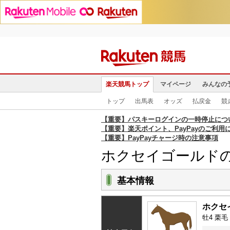
楽天競馬トップ
マイページ
みんなの
トップ
出馬表
オッズ
払戻金
競
【重要】パスキーログインの一時停止につ
【重要】楽天ポイント、PayPayのご利用
【重要】PayPayチャージ時の注意事項
ホクセイゴールド
基本情報
ホクセ
牡4 栗毛