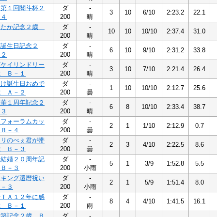
！第１回闇斗杯２
ダ
-
3
10
6/10
2:23.2
22.1
－４
200
晴
ゆたか記念２歳
ダ
-
10
10
10/10
2:37.4
31.0
200
晴
可誕生日記念２
ダ
-
6
10
9/10
2:31.2
33.8
－２
200
晴
ズケイリンドリー
ダ
-
3
10
7/10
2:21.4
26.4
歳 Ｂ－１
200
晴
すけ誕生日おめで
ダ
-
1
10
10/10
2:12.7
25.6
歳 Ａ－２
200
曇
々華１周年記念２
ダ
-
6
8
10/10
2:33.4
38.7
－３
200
晴
夏フォーラムカッ
ダ
-
2
1
1/10
2:12.9
0.7
 Ｂ－４
200
曇
ヤリのべぇ君が帯
ダ
-
2
3
4/10
2:22.5
8.6
歳 Ｂ－３
200
曇
妻結婚２０周年記
ダ
-
5
1
3/9
1:52.8
5.5
 Ｂ－３
200
小雨
ンキング還暦祝い
ダ
-
2
1
5/9
1:51.4
8.0
Ｂ－３
200
小雨
晋ＴＡ１２年に感
ダ
-
8
4
4/10
1:41.5
16.1
歳 Ｂ－１
200
雨
新築記念２歳 Ｂ
ダ
-