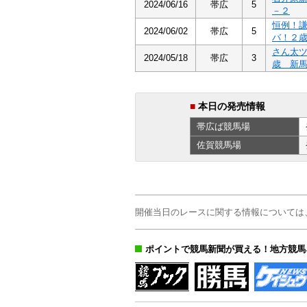
2024/06/16
帯広
5
－２
恒例！
2024/06/02
帯広
5
バ！２
さん太
2024/05/18
帯広
3
歳 新
■
本日の発売情報
帯広ば
競馬場
佐賀
競馬場
開催当日のレースに関する情報については
ポイントで競馬新聞が買える！地方競馬