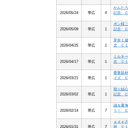
かんた
2026/05/24
帯広
4
記念 
ポン様
2026/05/09
帯広
1
記念 
芽奈１
2026/04/25
帯広
1
念 Ｃ
ミルキ
2026/04/17
帯広
1
念 Ｃ
愛妻鼠
2026/03/21
帯広
1
イズ 
祝☆結
2026/03/02
帯広
1
記念 
誠＆夏
2026/02/14
帯広
7
う！ 
ａｄｅ
2026/01/31
帯広
7
杯 Ｃ