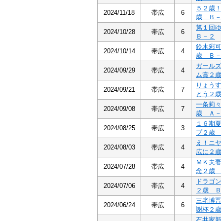
５２歳
2024/11/18
帯広
6
歳 Ｂ
第１回
2024/10/28
帯広
6
Ｂ－２
鈴木彩
2024/10/14
帯広
4
歳 Ｂ
ガール
2024/09/29
帯広
4
ム賞２
りょう
2024/09/21
帯広
7
とう２
一条莉
2024/09/08
帯広
7
歳 Ａ
１６期
2024/08/25
帯広
3
プ２歳
え！ニ
2024/08/03
帯広
4
広に２
ＭＫ夫
2024/07/28
帯広
4
念２歳
ドラゴ
2024/07/06
帯広
4
２歳 
三宅博
2024/06/24
帯広
6
謝杯２
石井家