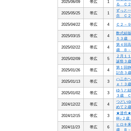
2025/06/09
帯広
1
る Ｃ
ずっと
2025/05/25
帯広
1
念 Ｃ
2025/04/22
帯広
4
Ｃ２－
数式組
2025/03/15
帯広
4
５３歳
第４回
2025/02/22
帯広
4
歳 Ｂ
２月１
2025/02/09
帯広
5
誕祭３
第１回
2025/01/26
帯広
4
記念３
ハニホ
2025/01/13
帯広
3
ｅ！３
ゆうと
2025/01/02
帯広
3
３歳 
つどい
2024/12/22
帯広
4
めて２
★達也
2024/12/15
帯広
3
杯♪２歳
ヒロキ来
2024/11/23
帯広
6
歳 Ｂ