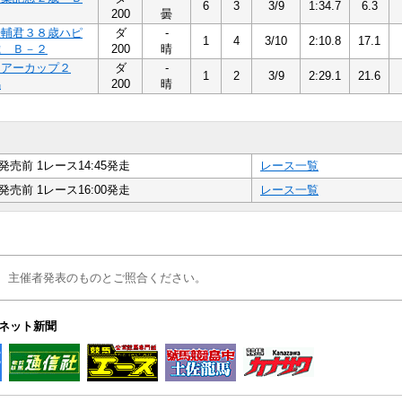
6
3
3/9
1:34.7
6.3
200
曇
謙輔君３８歳ハピ
ダ
-
1
4
3/10
2:10.8
17.1
歳 Ｂ－２
200
晴
ツアーカップ２
ダ
-
1
2
3/9
2:29.1
21.6
馬
200
晴
発売前 1レース14:45発走
レース一覧
発売前 1レース16:00発走
レース一覧
、主催者発表のものとご照合ください。
ネット新聞