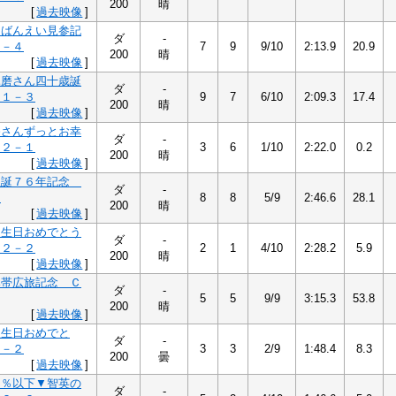
200
晴
[
過去映像
]
マばんえい見参記
ダ
-
１－４
7
9
9/10
2:13.9
20.9
200
晴
[
過去映像
]
琢磨さん四十歳誕
ダ
-
Ｃ１－３
9
7
6/10
2:09.3
17.4
200
晴
[
過去映像
]
香さんずっとお幸
ダ
-
Ｃ２－１
3
6
1/10
2:22.0
0.2
200
晴
[
過去映像
]
生誕７６年記念
ダ
-
１
8
8
5/9
2:46.6
28.1
200
晴
[
過去映像
]
誕生日おめでとう
ダ
-
Ｃ２－２
2
1
4/10
2:28.2
5.9
200
晴
[
過去映像
]
み帯広旅記念 Ｃ
ダ
-
5
5
9/9
3:15.3
53.8
200
晴
[
過去映像
]
誕生日おめでと
ダ
-
２－２
3
3
2/9
1:48.4
8.3
200
曇
[
過去映像
]
１％以下▼智英の
ダ
-