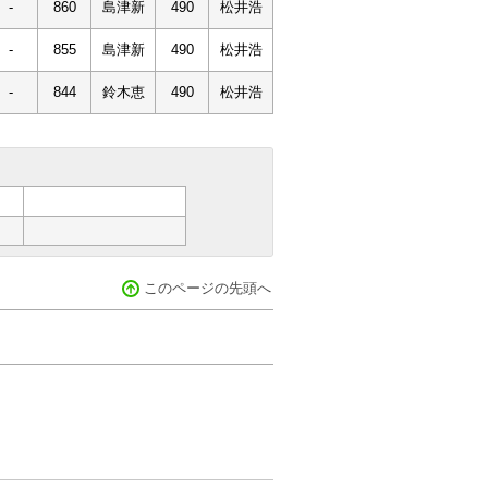
-
860
島津新
490
松井浩
-
855
島津新
490
松井浩
-
844
鈴木恵
490
松井浩
このページの先頭へ