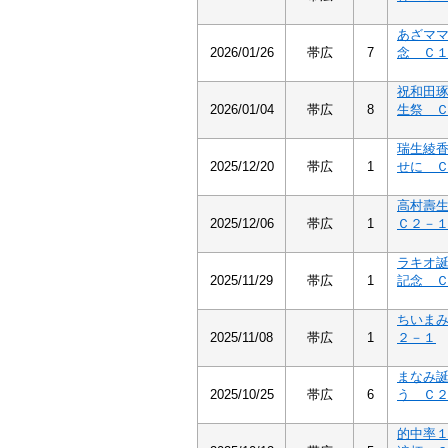
あざマ
2026/01/26
帯広
7
念 Ｃ
祝和田
2026/01/04
帯広
8
生祭 
瑞生綾
2025/12/20
帯広
1
せに 
高村壽
2025/12/06
帯広
1
Ｃ２－
ラキオ
2025/11/29
帯広
1
記念 
ちいま
2025/11/08
帯広
1
２－１
まなみ
2025/10/25
帯広
6
う Ｃ
的中率