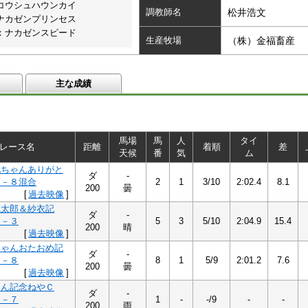
コウシュハウンカイ
調教師名
松井浩文
ナカゼンプリンセス
：ナカゼンスピード
生産牧場
（株）金福畜産
主な成績
馬場
馬
人
タイ
レース名
距離
着順
差
天候
番
気
ム
兄ちゃんありがと
ダ
-
１－８混合
2
1
3/10
2:02.4
8.1
200
曇
[
過去映像
]
航太郎＆紗衣記
ダ
-
１－３
5
3
5/10
2:04.9
15.4
200
晴
[
過去映像
]
ちゃんおたおめ記
ダ
-
１－８
8
1
5/9
2:01.2
7.6
200
曇
[
過去映像
]
ゃん記念ねやＣ
ダ
-
１－７
1
-
-/9
-
-
200
雨