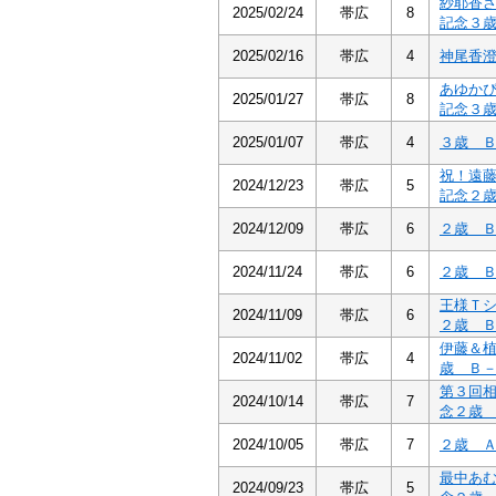
紗耶香
2025/02/24
帯広
8
記念３
2025/02/16
帯広
4
神尾香
あゆか
2025/01/27
帯広
8
記念３
2025/01/07
帯広
4
３歳 
祝！遠
2024/12/23
帯広
5
記念２
2024/12/09
帯広
6
２歳 
2024/11/24
帯広
6
２歳 
王様Ｔ
2024/11/09
帯広
6
２歳 
伊藤＆
2024/11/02
帯広
4
歳 Ｂ
第３回
2024/10/14
帯広
7
念２歳
2024/10/05
帯広
7
２歳 
最中あ
2024/09/23
帯広
5