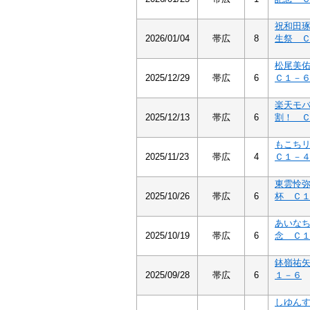
祝和田
2026/01/04
帯広
8
生祭 
松尾美
2025/12/29
帯広
6
Ｃ１－
楽天モ
2025/12/13
帯広
6
割！ 
もこち
2025/11/23
帯広
4
Ｃ１－
東雲怜
2025/10/26
帯広
6
杯 Ｃ
あいな
2025/10/19
帯広
6
念 Ｃ
鉢嶺祐
2025/09/28
帯広
6
１－６
しゆん