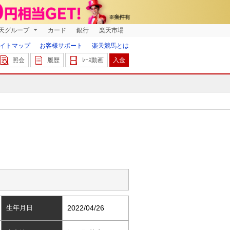
天グループ
カード
銀行
楽天市場
イトマップ
お客様サポート
楽天競馬とは
照会
履歴
ﾚｰｽ動画
入金
生年月日
2022/04/26