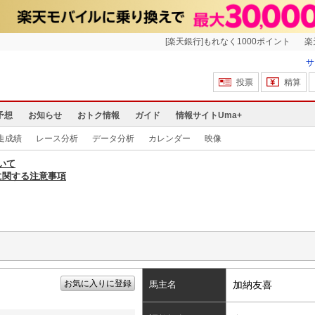
[楽天銀行]もれなく1000ポイント
楽
サ
投票
精算
予想
お知らせ
おトク情報
ガイド
情報サイトUma+
走成績
レース分析
データ分析
カレンダー
映像
いて
に関する注意事項
お気に入りに登録
馬主名
加納友喜