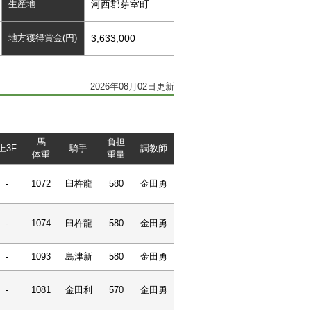
生産地
河西郡芽室町
地方獲得賞金(円)
3,633,000
2026年08月02日更新
馬
負担
上3F
騎手
調教師
体重
重量
-
1072
臼杵龍
580
金田勇
-
1074
臼杵龍
580
金田勇
-
1093
島津新
580
金田勇
-
1081
金田利
570
金田勇