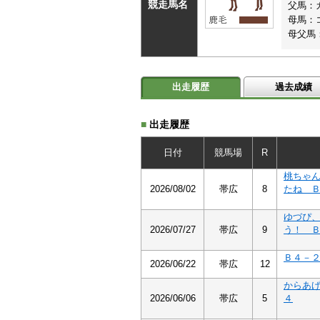
競走馬名
父馬：
母馬：
母父馬
出走履歴
過去成績
■
出走履歴
日付
競馬場
R
桃ちゃ
2026/08/02
帯広
8
たね 
ゆづぴ
2026/07/27
帯広
9
う！ 
Ｂ４－
2026/06/22
帯広
12
からあ
2026/06/06
帯広
5
４