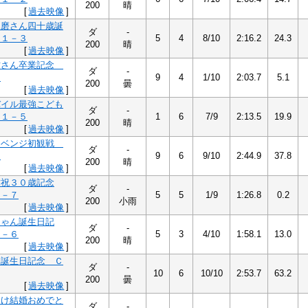
200
晴
[
過去映像
]
琢磨さん四十歳誕
ダ
-
Ｃ１－３
5
4
8/10
2:16.2
24.3
200
晴
[
過去映像
]
佑さん卒業記念
ダ
-
６
9
4
1/10
2:03.7
5.1
200
曇
[
過去映像
]
バイル最強こども
ダ
-
Ｃ１－５
1
6
7/9
2:13.5
19.9
200
晴
[
過去映像
]
リベンジ初観戦
ダ
-
４
9
6
9/10
2:44.9
37.8
200
晴
[
過去映像
]
弥祝３０歳記念
ダ
-
１－７
5
5
1/9
1:26.8
0.2
200
小雨
[
過去映像
]
ちゃん誕生日記
ダ
-
１－６
5
3
4/10
1:58.1
13.0
200
晴
[
過去映像
]
矢誕生日記念 Ｃ
ダ
-
10
6
10/10
2:53.7
63.2
200
曇
[
過去映像
]
すけ結婚おめでと
ダ
-