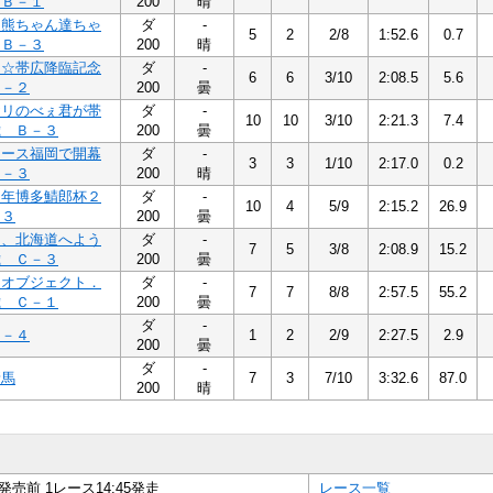
 Ｂ－１
200
晴
！熊ちゃん達ちゃ
ダ
-
5
2
2/8
1:52.6
0.7
 Ｂ－３
200
晴
団☆帯広降臨記念
ダ
-
6
6
3/10
2:08.5
5.6
Ｂ－２
200
曇
ヤリのべぇ君が帯
ダ
-
10
10
3/10
2:21.3
7.4
歳 Ｂ－３
200
曇
レース福岡で開幕
ダ
-
3
3
1/10
2:17.0
0.2
Ｃ－３
200
晴
周年博多鯖郎杯２
ダ
-
10
4
5/9
2:15.2
26.9
－３
200
曇
よ、北海道へよう
ダ
-
7
5
3/8
2:08.9
15.2
歳 Ｃ－３
200
曇
トオブジェクト．
ダ
-
7
7
8/8
2:57.5
55.2
歳 Ｃ－１
200
曇
ダ
-
Ｄ－４
1
2
2/9
2:27.5
2.9
200
曇
ダ
-
新馬
7
3
7/10
3:32.6
87.0
200
晴
発売前 1レース14:45発走
レース一覧