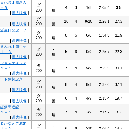
生日記念１歳新人
ダ
-
１－９
4
3
1/8
2:05.4
3.5
200
晴
[
過去映像
]
６
ダ
-
10
4
9/10
2:25.1
27.3
[
過去映像
]
200
曇
お誕生日記念 Ｃ
ダ
-
8
6
6/8
1:54.5
11.9
200
晴
[
過去映像
]
訳まみれ１周年記
ダ
-
Ｃ１－３
5
6
9/9
2:25.7
22.3
200
晴
[
過去映像
]
杯ジャスティファ
ダ
-
Ｃ１－４
7
4
9/9
2:25.5
30.1
200
晴
[
過去映像
]
パート建替記念
ダ
-
３
8
4
9/9
2:37.6
37.1
200
晴
[
過去映像
]
３
ダ
-
6
4
4/9
2:13.4
19.7
[
過去映像
]
200
曇
生誕祭間近記
ダ
-
Ｃ１－４
7
4
2/9
2:17.2
3.2
200
晴
[
過去映像
]
け＆かなえご成婚
ダ
-
Ｃ１－２
6
6
7/10
2:06.4
14.7