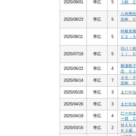
2025/09/01
帯広
5
う杯 
八州男
2025/08/23
帯広
5
念杯 
村橋克
2025/08/11
帯広
5
Ｃ２－
引け！
2025/07/19
帯広
5
く！ 
横瀬敦
2025/06/22
帯広
4
念 Ｃ
ネモ・
2025/06/14
帯広
7
念杯 
2025/05/26
帯広
3
まだや
2025/04/26
帯広
3
まだや
だーや
2025/04/19
帯広
4
ー賞 
ＭＡＮ
2025/03/16
帯広
2
Ｋ３歳