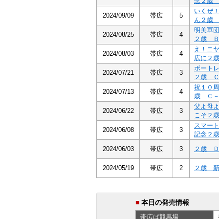
念２歳
いくぜ
2024/09/09
帯広
5
ん２歳
明美軍
2024/08/25
帯広
4
２歳 
え！ニ
2024/08/03
帯広
4
広に２
ボート
2024/07/21
帯広
3
２歳 
祝１０
2024/07/13
帯広
4
歳 Ｃ
父よ母
2024/06/22
帯広
3
こそ２
スマー
2024/06/08
帯広
3
記念２
2024/06/03
帯広
3
２歳 
2024/05/19
帯広
2
２歳 
■
本日の発売情報
帯広ば
競馬場