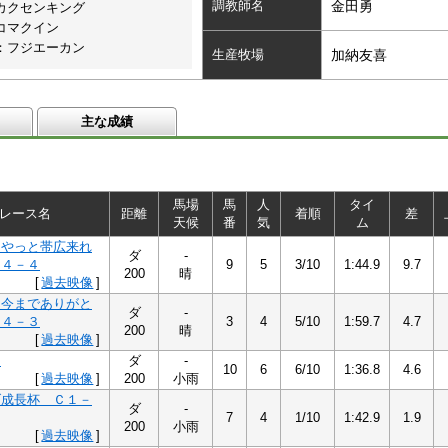
調教師名
金田勇
カクセンキング
コマクイン
：フジエーカン
生産牧場
加納友喜
主な成績
馬場
馬
人
タイ
レース名
距離
着順
差
天候
番
気
ム
んやっと帯広来れ
ダ
-
Ｂ４－４
9
5
3/10
1:44.9
9.7
200
晴
[
過去映像
]
、今までありがと
ダ
-
Ｂ４－３
3
4
5/10
1:59.7
4.7
200
晴
[
過去映像
]
２
ダ
-
10
6
6/10
1:36.8
4.6
[
過去映像
]
200
小雨
げ成長杯 Ｃ１－
ダ
-
7
4
1/10
1:42.9
1.9
200
小雨
[
過去映像
]