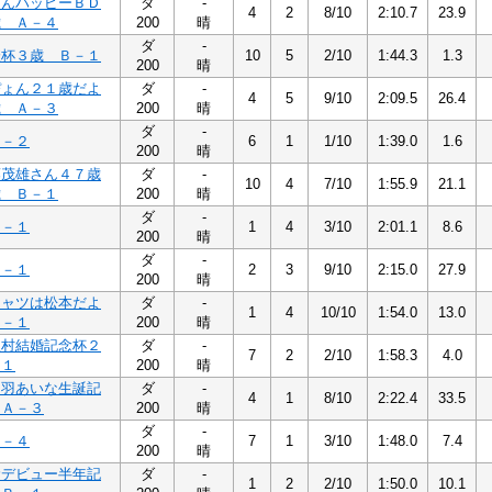
さんハッピーＢＤ
ダ
-
4
2
8/10
2:10.7
23.9
歳 Ａ－４
200
晴
ダ
-
澄杯３歳 Ｂ－１
10
5
2/10
1:44.3
1.3
200
晴
ぴょん２１歳だよ
ダ
-
4
5
9/10
2:09.5
26.4
歳 Ａ－３
200
晴
ダ
-
Ｂ－２
6
1
1/10
1:39.0
1.6
200
晴
藤茂雄さん４７歳
ダ
-
10
4
7/10
1:55.9
21.1
歳 Ｂ－１
200
晴
ダ
-
Ｂ－１
1
4
3/10
2:01.1
8.6
200
晴
ダ
-
Ｂ－１
2
3
9/10
2:15.0
27.9
200
晴
シャツは松本だよ
ダ
-
1
4
10/10
1:54.0
13.0
Ｂ－１
200
晴
植村結婚記念杯２
ダ
-
7
2
2/10
1:58.3
4.0
－１
200
晴
相羽あいな生誕記
ダ
-
4
1
8/10
2:22.4
33.5
 Ａ－３
200
晴
ダ
-
Ａ－４
7
1
3/10
1:48.0
7.4
200
晴
むデビュー半年記
ダ
-
1
2
2/10
1:50.0
10.1