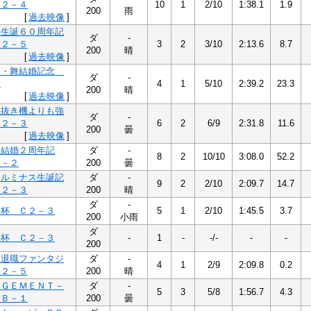
Ｃ２－４
10
1
2/10
1:38.1
1.9
200
雨
[
過去映像
]
氏生誕６０周年記
ダ
-
Ｃ２－５
3
2
3/10
2:13.6
8.7
200
晴
[
過去映像
]
典・舞結婚記念
ダ
-
５
4
1
5/10
2:39.2
23.3
200
晴
[
過去映像
]
杭抜き機よりも強
ダ
-
Ｃ２－３
6
2
6/9
2:31.8
11.6
200
曇
[
過去映像
]
子結婚２周年記
ダ
-
8
2
10/10
3:08.0
52.2
２－２
200
曇
テルミナス生誕記
ダ
-
9
2
2/10
2:09.7
14.7
Ｃ２－３
200
晴
ダ
-
る杯 Ｃ２－３
5
1
2/10
1:45.5
3.7
200
小雨
ダ
る杯 Ｃ２－３
-
1
-
-/-
-
-
200
ま退職ファンタジ
ダ
-
4
1
2/9
2:09.8
0.2
Ｃ２－５
200
晴
ＡＧＥＭＥＮＴ－
ダ
-
5
3
5/8
1:56.7
4.3
 Ｂ－１
200
曇