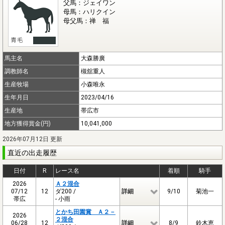
父馬：ジェイワン
母馬：ハリクイン
母父馬：禅 福
馬主名
大森勝廣
調教師名
槻舘重人
生産牧場
小森唯永
生年月日
2023/04/16
生産地
帯広市
地方獲得賞金(円)
10,041,000
2026年07月12日 更新
直近の出走履歴
日付
R
レース名
着順
騎手
2026
Ａ２混合
07/12
12
ダ200 /
詳細
9/10
菊池一
帯広
- 小雨
とかち田園賞 Ａ２－
2026
２混合
06/28
12
詳細
8/9
鈴木恵