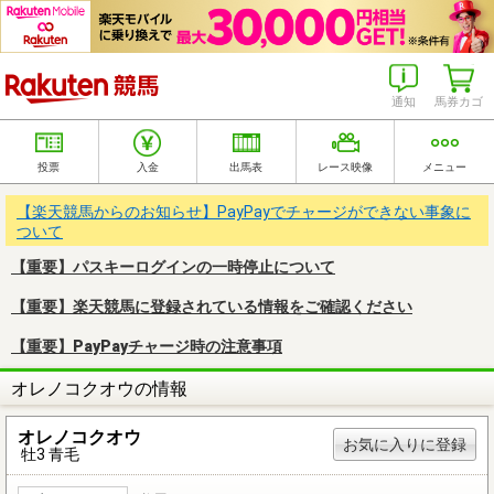
楽天競馬
通知
馬券カゴ
投票
入金
出馬表
レース映像
メニュー
【楽天競馬からのお知らせ】PayPayでチャージができない事象に
ついて
【重要】パスキーログインの一時停止について
【重要】楽天競馬に登録されている情報をご確認ください
【重要】PayPayチャージ時の注意事項
オレノコクオウの情報
オレノコクオウ
お気に入りに登録
牡3 青毛