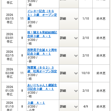
ダ200 /
帯広
- 曇
イレネー記念（ＢＧ
2026
１）３歳 オープン定
03/15
11
量
詳細
1/10
鈴木恵
帯広
ダ200 /
- 晴
祝！陽太＆彩絵結婚記
2026
念杯３歳 Ａ－１
03/01
8
詳細
2/10
鈴木恵
ダ200 /
帯広
- 晴
西野晃子生誕４２周年
2026
記念３歳 Ａ－１
02/15
8
詳細
2/10
鈴木恵
ダ200 /
帯広
- 曇
翔雲賞（ＢＧ２）３
2026
歳 牡馬オープン別定
02/08
11
詳細
10/10
鈴木恵
ダ200 /
帯広
- 晴
あいりちゃん１歳誕生
2026
日記念３歳 Ａ－１
01/25
8
詳細
2/10
鈴木恵
ダ200 /
帯広
- 晴
2026
３歳 Ａ－１
01/10
8
ダ200 /
詳細
4/9
鈴木恵
帯広
- 小雪