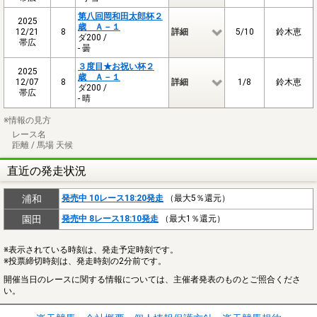
第八回岡和田太郎杯２
2025
歳 Ａ－１
12/21
8
詳細
5/10
鈴木恵
ダ200 /
帯広
- 曇
３度目★お祝い杯２
2025
歳 Ａ－１
12/07
8
詳細
1/8
鈴木恵
ダ200 /
帯広
- 晴
※情報の見方
レース名
距離 / 馬場 天候
直近の発走状況
浦和
発売中 10レース18:20発走
（最大5％還元）
園田
発売中 8レース18:10発走
（最大1％還元）
※表示されている時刻は、発走予定時刻です。
※投票締切時刻は、発走時刻の2分前です。
開催当日のレースに関する情報については、主催者発表のものとご照合くださ
い。