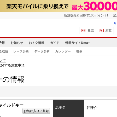
新規登録＆回答で100ポイント!
楽
サ
投票
精算
予想
お知らせ
おトク情報
ガイド
情報サイトUma+
走成績
レース分析
データ分析
カレンダー
映像
いて
に関する注意事項
ーの情報
ャイルドキー
馬主名
谷謙介
お気に入りに登録
毛