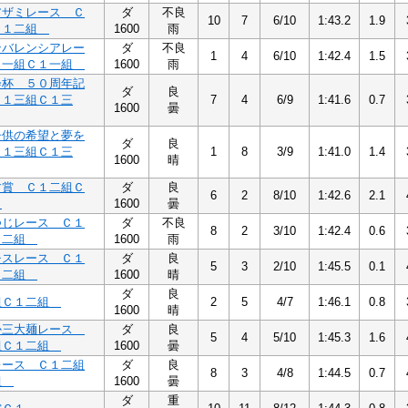
アザミレース Ｃ
ダ
不良
10
7
6/10
1:43.2
1.9
Ｃ１二組
1600
雨
ンバレンシアレー
ダ
不良
1
4
6/10
1:42.4
1.5
１一組Ｃ１一組
1600
雨
会杯 ５０周年記
ダ
良
Ｃ１三組Ｃ１三
7
4
6/9
1:41.6
0.7
1600
曇
子供の希望と夢を
ダ
良
Ｃ１三組Ｃ１三
1
8
3/9
1:41.0
1.4
1600
晴
す賞 Ｃ１二組Ｃ
ダ
良
6
2
8/10
1:42.6
2.1
組
1600
曇
つじレース Ｃ１
ダ
不良
8
2
3/10
1:42.4
0.6
１二組
1600
雨
チスレース Ｃ１
ダ
良
5
3
2/10
1:45.5
0.1
１二組
1600
晴
ダ
良
組Ｃ１二組
2
5
4/7
1:46.1
0.8
1600
晴
か三大麺レース
ダ
良
5
4
5/10
1:45.3
1.6
組Ｃ１二組
1600
曇
レース Ｃ１二組
ダ
良
8
3
4/8
1:44.5
0.7
組
1600
曇
ダ
重