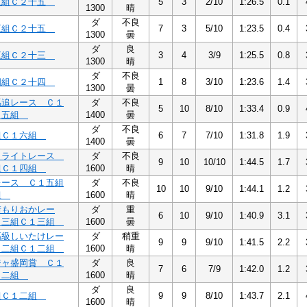
五組Ｃ２十五
5
3
2/10
1:26.5
0.1
1300
晴
ダ
不良
五組Ｃ２十五
7
3
5/10
1:23.5
0.4
1300
曇
ダ
良
三組Ｃ２十三
3
4
3/9
1:25.5
0.8
1300
晴
ダ
不良
四組Ｃ２十四
1
8
3/10
1:23.6
1.4
1300
曇
馬追レース Ｃ１
ダ
不良
5
10
8/10
1:33.4
0.9
１五組
1400
曇
ダ
不良
組Ｃ１六組
6
7
7/10
1:31.8
1.9
1400
曇
ミライトレース
ダ
不良
9
10
10/10
1:44.5
1.7
組Ｃ１四組
1600
晴
レース Ｃ１五組
ダ
不良
10
10
9/10
1:44.1
1.2
組
1600
晴
街もりおかレー
ダ
重
6
10
9/10
1:40.9
3.1
１三組Ｃ１三組
1600
曇
高級しいたけレー
ダ
稍重
9
9
9/10
1:41.5
2.2
１二組Ｃ１二組
1600
晴
ジャ盛岡賞 Ｃ１
ダ
良
7
6
7/9
1:42.0
1.2
１二組
1600
晴
ダ
良
組Ｃ１二組
9
9
8/10
1:43.7
2.1
1600
晴