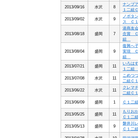
ナンブ
2013/09/16
水沢
8
１二組
ノボタ
2013/09/02
水沢
9
ス Ｃ
港商友
2013/08/18
盛岡
7
念賞 
組
復興へ
2013/08/04
盛岡
9
実現 
組
いろは
2013/07/21
盛岡
11
１二
こめつ
2013/07/08
水沢
11
二組Ｃ
クレマ
2013/06/22
水沢
11
二組Ｃ
2013/06/09
盛岡
1
Ｃ１二
もりお
2013/05/25
盛岡
11
Ｃ１二
磐井川
2013/05/13
盛岡
9
Ｃ１二