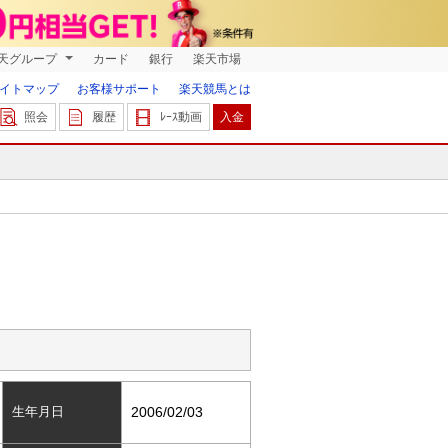
天グループ
カード
銀行
楽天市場
イトマップ
お客様サポート
楽天競馬とは
照会
履歴
ﾚｰｽ動画
入金
生年月日
2006/02/03