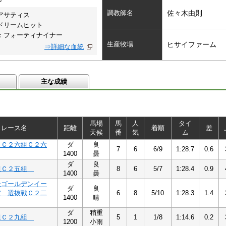
調教師名
佐々木由則
アサティス
ドリームヒット
：フォーティナイナー
生産牧場
ヒサイファーム
⇒詳細な血統
主な成績
馬場
馬
人
タイ
レース名
距離
着順
差
天候
番
気
ム
 Ｃ２六組Ｃ２六
ダ
良
7
6
6/9
1:28.7
0.6
1400
曇
ダ
良
組Ｃ２五組
8
6
5/7
1:28.4
0.9
1400
曇
天ゴールデンイー
ダ
良
賞 選抜戦Ｃ２二
6
8
5/10
1:28.3
1.4
1400
晴
ダ
稍重
組Ｃ２九組
5
1
1/8
1:14.6
0.2
1200
小雨