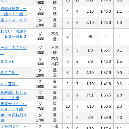
賞Ｃ１
10
11
8/12
1:44.3
0.8
1600
晴
火縄銃鉄砲隊レー
ダ
良
4
4
3/10
1:46.3
1.1
１一組Ｃ１一組
1600
晴
温泉レース Ｂ２
ダ
良
8
6
5/10
1:25.3
1.3
1300
曇
忘れない 感謝を
ダ
不良
い Ｂ２三組Ｂ２
6
-
-/9
-
-
1600
曇
レース Ｂ２三組
ダ
不良
4
5
1/8
1:56.7
0.1
組
1800
晴
ダ
不良
組Ｂ２三組
8
2
7/9
1:43.0
1.5
1600
小雨
ダ
重
組Ｂ２二組
6
4
4/10
1:57.9
0.9
1800
曇
ダ
良
組Ｂ２五組
2
7
1/10
1:41.8
0.6
1600
曇
町長杯鵡川ししゃ
ダ
重
6
9
7/11
1:56.5
2.8
Ａ４ －１組
1800
曇
別馬舞米（うまい
ダ
重
10
7
7/10
1:50.5
2.3
別Ｂ４ －１組
1700
曇
産ホッキ貝特別Ｂ
ダ
良
2
8
8/9
1:50.9
2.0
１組
1700
曇
んぶ特別Ｂ４ －
ダ
不良
9
9
5/10
1:57.4
1.1