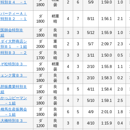
河特別Ｂ４ －１
2
6
5/9
1:59.0
1.0
1800
曇
ヤパーティーＡｉ
ダ
稍重
河特別Ｂ２ －１
4
7
8/11
1:56.1
2.1
1800
晴
獣医師会特別Ｂ
ダ
良
3
3
5/12
1:55.9
1.0
１組
1800
晴
ネダイ大野商店シ
ダ
重
2
3
5/7
2:09.7
2.3
特別Ｂ１ －１組
2000
晴
木特別Ｂ３ －２
ダ
良
3
3
1/11
1:50.0
0.5
1700
晴
えぞ松特別Ｂ３
ダ
稍重
4
3
2/10
1:55.8
1.1
1800
曇
シェンク賞Ｂ３
ダ
良
6
3
2/10
1:58.3
0.2
1800
曇
高胆振農業特別Ｂ
ダ
良
8
5
4/11
1:58.4
2.0
１組
1800
晴
いかっぷピーマン
ダ
良
4
7
5/10
1:59.1
2.5
３ －１組
1800
曇
軽種馬生産振興会
ダ
良
6
5
4/9
2:01.0
1.8
３ －１組
1800
曇
鳥大橋特別Ｂ３
ダ
良
3
8
4/10
1:15.9
0.4
1200
晴