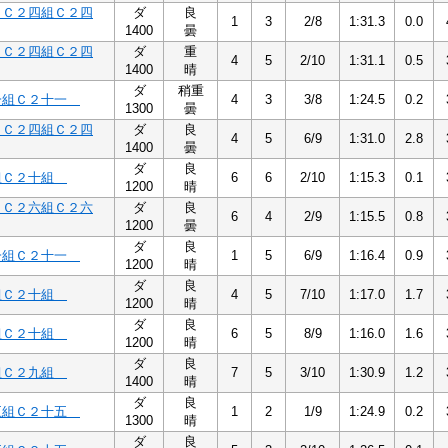
 Ｃ２四組Ｃ２四
ダ
良
1
3
2/8
1:31.3
0.0
1400
曇
 Ｃ２四組Ｃ２四
ダ
重
4
5
2/10
1:31.1
0.5
1400
晴
ダ
稍重
一組Ｃ２十一
4
3
3/8
1:24.5
0.2
1300
曇
 Ｃ２四組Ｃ２四
ダ
良
4
5
6/9
1:31.0
2.8
1400
曇
ダ
良
組Ｃ２十組
6
6
2/10
1:15.3
0.1
1200
晴
 Ｃ２六組Ｃ２六
ダ
良
6
4
2/9
1:15.5
0.8
1200
曇
ダ
良
一組Ｃ２十一
1
5
6/9
1:16.4
0.9
1200
晴
ダ
良
組Ｃ２十組
4
5
7/10
1:17.0
1.7
1200
晴
ダ
良
組Ｃ２十組
6
5
8/9
1:16.0
1.6
1200
晴
ダ
良
組Ｃ２九組
7
5
3/10
1:30.9
1.2
1400
晴
ダ
良
五組Ｃ２十五
1
2
1/9
1:24.9
0.2
1300
晴
ダ
良