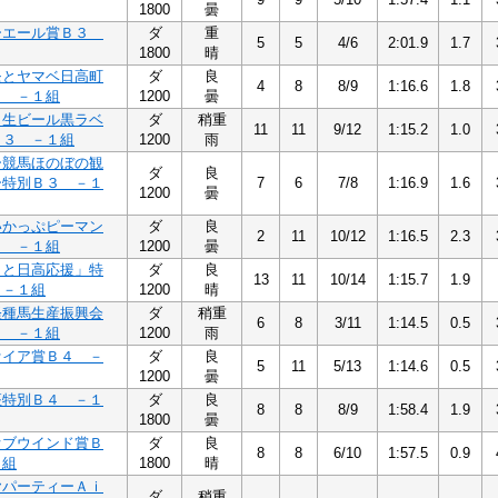
1800
曇
ーエール賞Ｂ３
ダ
重
5
5
4/6
2:01.9
1.7
1800
晴
モとヤマベ日高町
ダ
良
4
8
8/9
1:16.6
1.8
４ －１組
1200
曇
ロ生ビール黒ラベ
ダ
稍重
11
11
9/12
1:15.2
1.0
Ｂ３ －１組
1200
雨
ー競馬ほのぼの観
ダ
良
ー特別Ｂ３ －１
7
6
7/8
1:16.9
1.6
1200
曇
いかっぷピーマン
ダ
良
2
11
10/12
1:16.5
2.3
３ －１組
1200
曇
さと日高応援」特
ダ
良
13
11
10/14
1:15.7
1.9
 －１組
1200
晴
軽種馬生産振興会
ダ
稍重
6
8
3/11
1:14.5
0.5
４ －１組
1200
雨
ァイア賞Ｂ４ －
ダ
良
5
11
5/13
1:14.6
0.5
1200
曇
座特別Ｂ４ －１
ダ
良
8
8
8/9
1:58.4
1.9
1800
曇
オブウインド賞Ｂ
ダ
良
8
8
6/10
1:57.5
0.9
１組
1800
晴
ヤパーティーＡｉ
ダ
稍重