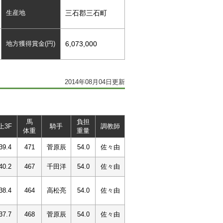
生産地
三石郡三石町
地方獲得賞金(円)
6,073,000
2014年08月04日更新
馬
負担
上3F
騎手
調教師
体重
重量
39.4
471
菅原辰
54.0
佐々由
40.2
467
千田洋
54.0
佐々由
38.4
464
高松亮
54.0
佐々由
37.7
468
菅原辰
54.0
佐々由