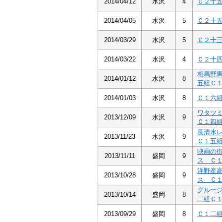
2014/04/12
水沢
4
Ｃ２十
2014/04/05
水沢
5
Ｃ２十
2014/03/29
水沢
5
Ｃ２十
2014/03/22
水沢
4
Ｃ２十
相馬野
2014/01/12
水沢
8
五組Ｃ
2014/01/03
水沢
8
Ｃ１六
ワタツ
2013/12/09
水沢
9
Ｃ１四
長清水
2013/11/23
水沢
9
Ｃ１五
映画の
2013/11/11
盛岡
9
ス Ｃ
洋野産
2013/10/28
盛岡
9
ス Ｃ
グルー
2013/10/14
盛岡
8
二組Ｃ
2013/09/29
盛岡
8
Ｃ１二