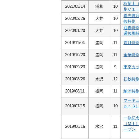
稲荷山
2021/05/14
浦和
10
別Ｃ１
春光賞
2020/02/26
大井
10
抜特別
迎春特
2020/01/20
大井
10
選抜馬
2019/11/04
盛岡
11
霜月特
2019/10/20
盛岡
11
金華特
2019/09/23
盛岡
9
東京カ
2019/08/26
水沢
12
初秋特
2019/08/11
盛岡
11
納涼特
マーキ
2019/07/15
盛岡
10
ｐｎ３
一條記
（Ｍ１
2019/06/16
水沢
11
ープン