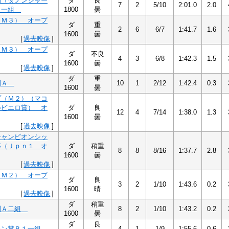
別（ダノンシャー
ダ
良
7
2
5/10
2:01.0
2.0
Ａ一組
1800
曇
（Ｍ３） オープ
ダ
重
2
6
6/7
1:41.7
1.6
1600
曇
[
過去映像
]
（Ｍ３） オープ
ダ
不良
4
3
6/8
1:42.3
1.5
1600
曇
[
過去映像
]
ダ
重
別Ａ
10
1
2/12
1:42.4
0.3
1600
曇
プ（Ｍ２）（マコ
ルビエロ賞） オ
ダ
良
12
4
7/14
1:38.0
1.3
1600
曇
[
過去映像
]
チャンピオンシッ
杯（Ｊｐｎ１ オ
ダ
稍重
8
8
8/16
1:37.7
2.8
1600
曇
[
過去映像
]
（Ｍ２） オープ
ダ
良
3
2
1/10
1:43.6
0.2
1600
晴
[
過去映像
]
ダ
稍重
別Ａ二組
8
2
1/10
1:43.2
0.2
1600
曇
ダ
良
キン賞Ｂ１一組
4
1
1/9
1:55.6
0.6