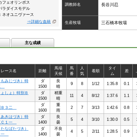
カフェオリンポス
調教師名
長谷川忍
パラダイスモデル
：ネオユニヴァース
⇒詳細な血統
生産牧場
三石橋本牧場
主な成績
馬場
馬
人
タイ
レース名
距離
着順
差
天候
番
気
ム
（もみじづき）特
ダ
良
9
8
1/12
1:35.8
0.1
三
1500
晴
しょしょ）特別Ｂ
ダ
稍重
11
4
8/12
1:37.6
1.1
1500
晴
ダ
重
別Ｂ３二
2
7
3/13
1:42.6
0.8
1600
雨
（あきはづき）特
ダ
良
5
4
3/10
1:30.0
0.5
三Ｃ１一
1400
曇
（たなばたづき）
ダ
不良
4
5
2/11
1:28.5
0.9
１一
1400
曇