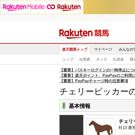
楽天競馬トップ
マイページ
みんなの
トップ
出馬表
オッズ
払戻金
競
【重要】パスキーログインの一時停止につ
【重要】楽天ポイント、PayPayのご利用
【重要】PayPayチャージ時の注意事項
チェリーピッカー
基本情報
チェリ
牡13 鹿