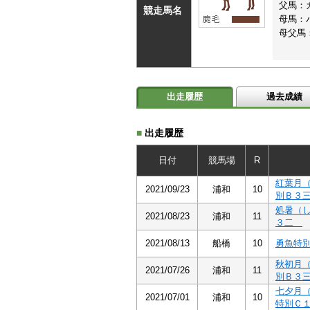
父馬：
競走馬名
母馬：
母父馬
出走履歴
過去成績
■
出走履歴
日付
競馬場
R
紅葉月
2021/09/23
浦和
10
別Ｂ３
処暑（
2021/08/23
浦和
11
３二
2021/08/13
船橋
10
勇魚特
秋初月
2021/07/26
浦和
11
別Ｂ３
七夕月
2021/07/01
浦和
10
特別Ｃ