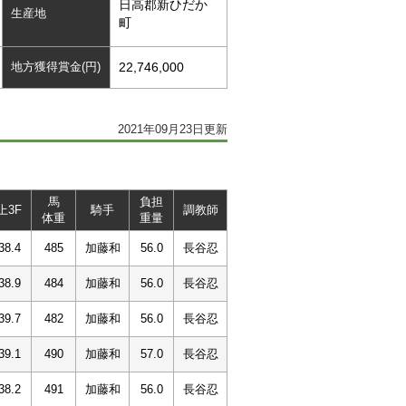
日高郡新ひだか
生産地
町
地方獲得賞金(円)
22,746,000
2021年09月23日更新
馬
負担
上3F
騎手
調教師
体重
重量
38.4
485
加藤和
56.0
長谷忍
38.9
484
加藤和
56.0
長谷忍
39.7
482
加藤和
56.0
長谷忍
39.1
490
加藤和
57.0
長谷忍
38.2
491
加藤和
56.0
長谷忍