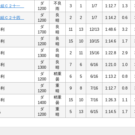
ダ
不良
一組Ｃ２十一
3
1
1/7
1:12.7
1.3
1200
雨
ダ
良
四組Ｃ２十四
2
2
1/7
1:14.2
0.6
1200
晴
ダ
良
勝利
11
13
12/13
1:48.6
3.2
1700
晴
ダ
良
勝利
15
10
10/15
1:14.6
1.7
1200
晴
ダ
良
勝利
2
11
15/16
1:22.8
2.9
1300
晴
ダ
良
勝利
7
6
6/16
1:21.0
1.0
1300
晴
ダ
稍重
勝利
6
5
6/16
1:13.2
0.8
1200
曇
ダ
重
勝利
9
8
7/16
1:12.7
0.8
1200
晴
ダ
稍重
勝利
15
10
7/16
1:26.3
1.1
1400
曇
ダ
重
馬
5
13
6/15
1:14.5
1.7
1200
晴