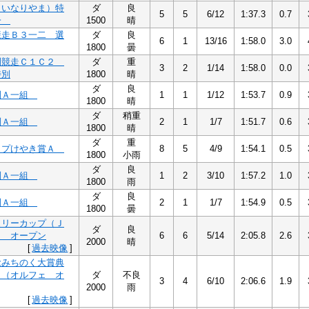
（いなりやま）特
ダ
良
5
5
6/12
1:37.3
0.7
一
1500
晴
競走Ｂ３一二 選
ダ
良
6
1
13/16
1:58.0
3.0
1800
曇
別競走Ｃ１Ｃ２
ダ
重
3
2
1/14
1:58.0
0.0
特別
1800
晴
ダ
良
別Ａ一組
1
1
1/12
1:53.7
0.9
1800
晴
ダ
稍重
別Ａ一組
2
1
1/7
1:51.7
0.6
1800
晴
ダ
重
ップけやき賞Ａ
8
5
4/9
1:54.1
0.5
1800
小雨
ダ
良
別Ａ一組
1
2
3/10
1:57.2
1.0
1800
雨
ダ
良
別Ａ一組
2
1
1/7
1:54.9
0.5
1800
曇
ュリーカップ（Ｊ
ダ
良
） オープン
6
6
5/14
2:05.8
2.6
2000
晴
[
過去映像
]
念みちのく大賞典
）（オルフェ オ
ダ
不良
3
4
6/10
2:06.6
1.9
2000
雨
[
過去映像
]