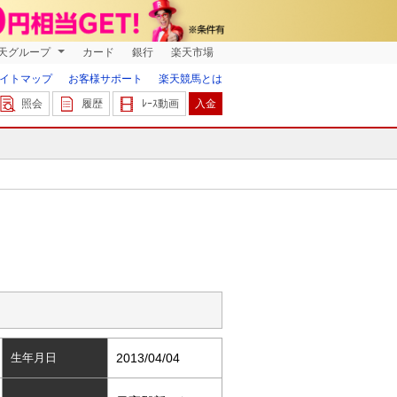
天グループ
カード
銀行
楽天市場
イトマップ
お客様サポート
楽天競馬とは
照会
履歴
ﾚｰｽ動画
入金
生年月日
2013/04/04