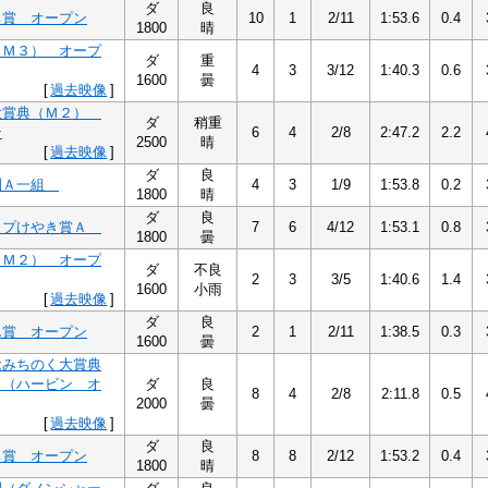
ダ
良
ろ賞 オープン
10
1
2/11
1:53.6
0.4
1800
晴
（Ｍ３） オープ
ダ
重
4
3
3/12
1:40.3
0.6
1600
曇
[
過去映像
]
大賞典（Ｍ２）
ダ
稍重
ン
6
4
2/8
2:47.2
2.2
2500
晴
[
過去映像
]
ダ
良
別Ａ一組
4
3
1/9
1:53.8
0.2
1800
晴
ダ
良
ップけやき賞Ａ
7
6
4/12
1:53.1
0.8
1800
曇
（Ｍ２） オープ
ダ
不良
2
3
3/5
1:40.6
1.4
1600
小雨
[
過去映像
]
ダ
良
ん賞 オープン
2
1
2/11
1:38.5
0.3
1600
曇
念みちのく大賞典
）（ハービン オ
ダ
良
8
4
2/8
2:11.8
0.5
2000
曇
[
過去映像
]
ダ
良
ろ賞 オープン
8
8
2/12
1:53.2
0.4
1800
晴