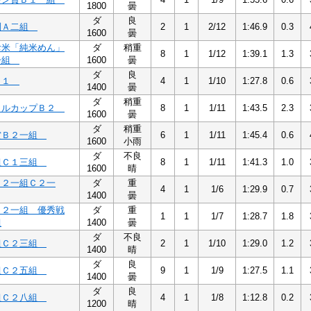
1800
曇
ダ
良
別Ａ二組
2
1
2/12
1:46.9
0.3
1600
曇
お米「純米めん」
ダ
稍重
8
1
1/12
1:39.1
1.3
一組
1600
曇
ダ
良
Ｂ１
4
1
1/10
1:27.8
0.6
1400
曇
ダ
稍重
リルカップＢ２
8
1
1/11
1:43.5
2.3
1600
曇
ダ
稍重
賞Ｂ２一組
6
1
1/11
1:45.4
0.6
1600
小雨
ダ
不良
組Ｃ１三組
8
1
1/11
1:41.3
1.0
1600
晴
Ｃ２一組Ｃ２一
ダ
重
4
1
1/6
1:29.9
0.7
1400
曇
Ｃ２一組 優秀戦
ダ
重
1
1
1/7
1:28.7
1.8
組
1400
曇
ダ
不良
組Ｃ２三組
2
1
1/10
1:29.0
1.2
1400
晴
ダ
良
組Ｃ２五組
9
1
1/9
1:27.5
1.1
1400
曇
ダ
良
組Ｃ２八組
4
1
1/8
1:12.8
0.2
1200
晴