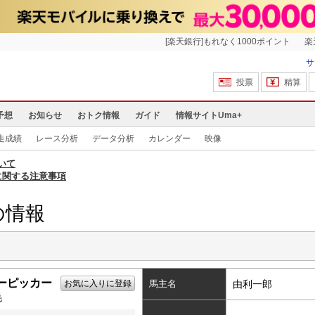
[楽天銀行]もれなく1000ポイント
楽
サ
投票
精算
予想
お知らせ
おトク情報
ガイド
情報サイトUma+
走成績
レース分析
データ分析
カレンダー
映像
いて
に関する注意事項
の情報
ーピッカー
お気に入りに登録
馬主名
由利一郎
毛