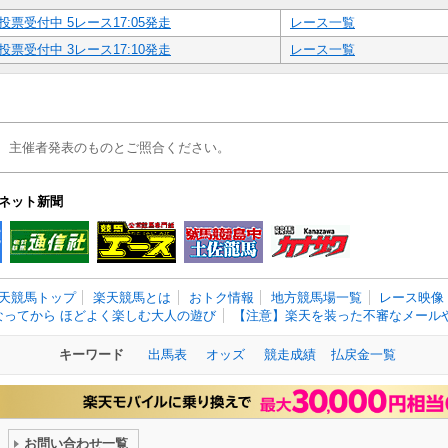
投票受付中 5レース17:05発走
レース一覧
投票受付中 3レース17:10発走
レース一覧
、主催者発表のものとご照合ください。
ネット新聞
天競馬トップ
楽天競馬とは
おトク情報
地方競馬場一覧
レース映像
なってから ほどよく楽しむ大人の遊び
【注意】楽天を装った不審なメールや
キーワード
出馬表
オッズ
競走成績
払戻金一覧
お問い合わせ一覧