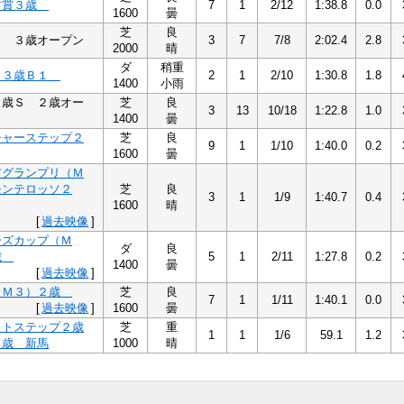
す賞３歳
7
1
2/12
1:38.8
0.0
1600
曇
芝
良
Ｓ ３歳オープン
3
7
7/8
2:02.4
2.8
2000
晴
ダ
稍重
１３歳Ｂ１
2
1
2/10
1:30.8
1.8
1400
小雨
２歳Ｓ ２歳オー
芝
良
3
13
10/18
1:22.8
1.0
1400
曇
チャーステップ２
芝
良
9
1
1/10
1:40.0
0.2
1600
曇
アグランプリ（Ｍ
モンテロッソ２
芝
良
3
1
1/9
1:40.7
0.4
1600
晴
[
過去映像
]
ーズカップ（Ｍ
ダ
良
歳
5
1
2/11
1:27.8
0.2
1400
曇
[
過去映像
]
（Ｍ３）２歳
芝
良
7
1
1/11
1:40.1
0.0
[
過去映像
]
1600
曇
ストステップ２歳
芝
重
1
1
1/6
59.1
1.2
２歳 新馬
1000
晴