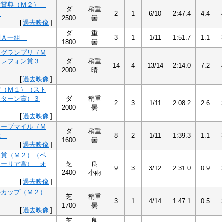
大賞典（Ｍ２）
ダ
稍重
ン
2
1
6/10
2:47.4
4.4
2500
曇
[
過去映像
]
ダ
重
別Ａ一組
3
1
1/11
1:51.7
1.1
1800
曇
ーグランプリ（Ｍ
ドレフォン賞３
ダ
稍重
14
4
13/14
2:14.0
7.2
2000
晴
[
過去映像
]
賞（Ｍ１）（スト
リターン賞）３
ダ
稍重
2
3
1/11
2:08.2
2.6
2000
曇
[
過去映像
]
トーブマイル（Ｍ
ダ
稍重
歳
8
2
1/11
1:39.3
1.1
1600
曇
[
過去映像
]
い賞（Ｍ２）（ベ
ォーリア賞） オ
芝
良
9
3
3/12
2:31.0
0.9
2400
小雨
[
過去映像
]
ルカップ（Ｍ２）
芝
稍重
3
1
4/14
1:47.1
0.5
1700
曇
[
過去映像
]
芝
良