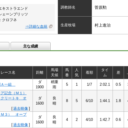
調教師名
菅原勲
エキストラエンド
シェーンブリッツ
：クロフネ
生産牧場
村上進治
⇒詳細な血統
主な成績
馬場
馬
人
タイ
レース名
距離
着順
差
天候
番
気
ム
ダ
稍重
別Ａ一組
5
1
1/7
2:02.1
0.5
1900
雨
モア記念（Ｍ１）
スクリートキ オ
ダ
良
8
5
6/10
1:44.1
1.8
1600
晴
[
過去映像
]
（Ｍ３） オープ
ダ
良
4
2
4/10
1:42.7
0.6
1600
晴
[
過去映像
]