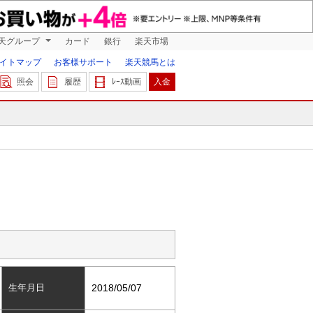
天グループ
カード
銀行
楽天市場
イトマップ
お客様サポート
楽天競馬とは
照会
履歴
ﾚｰｽ動画
入金
生年月日
2018/05/07