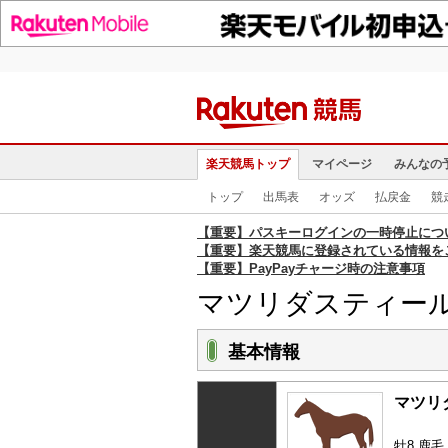
楽天競馬トップ
マイページ
みんなの
トップ
出馬表
オッズ
払戻金
競
【重要】パスキーログインの一時停止につ
【重要】楽天競馬に登録されている情報を
【重要】PayPayチャージ時の注意事項
マツリダスティー
基本情報
マツリ
牡8 鹿毛