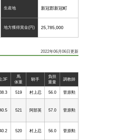
生産地
新冠郡新冠町
地方獲得賞金(円)
25,785,000
2022年06月06日更新
馬
負担
上3F
騎手
調教師
体重
重量
38.3
519
村上忍
56.0
菅原勲
40.5
521
阿部英
57.0
菅原勲
40.2
520
村上忍
56.0
菅原勲