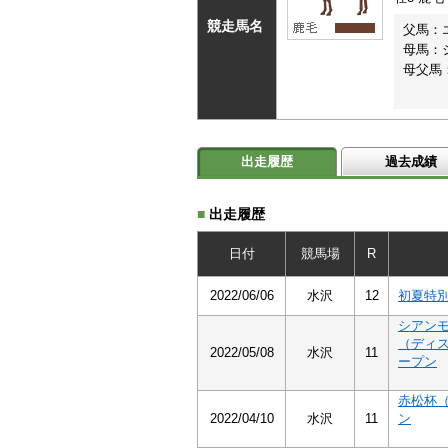
競走馬名
父馬：
母馬：
母父馬
出走履歴
過去成績
■
出走履歴
日付
競馬場
R
2022/06/06
水沢
12
初夏特
シアン
（ディ
2022/05/08
水沢
11
ープン
赤松杯
2022/04/10
水沢
11
ン