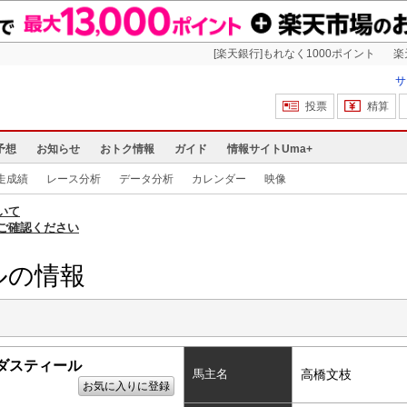
[楽天銀行]もれなく1000ポイント
楽
サ
投票
精算
予想
お知らせ
おトク情報
ガイド
情報サイトUma+
走成績
レース分析
データ分析
カレンダー
映像
いて
ご確認ください
ルの情報
ダスティール
馬主名
高橋文枝
お気に入りに登録