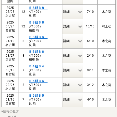
盛岡
良 晴
2025
Ｂ８組Ｂ８
05/08
12
ダ1400 /
詳細
7/10
木之葵
名古屋
重 晴
2025
Ｂ８組Ｂ８
04/24
12
ダ1500 /
詳細
10/10
村上弘
名古屋
稍重 晴
2025
Ｂ６組Ｂ６
04/10
8
ダ1500 /
詳細
6/10
木之葵
名古屋
良 曇
2025
Ｂ６組Ｂ６
03/27
8
ダ1500 /
詳細
2/10
木之葵
名古屋
稍重 曇
2025
Ｂ４組Ｂ４
03/13
7
ダ1500 /
詳細
9/11
木之葵
名古屋
重 曇
2025
Ｂ６組Ｂ６
02/26
8
ダ1500 /
詳細
3/12
木之葵
名古屋
良 晴
2025
Ｂ５組Ｂ５
01/16
7
ダ1700 /
詳細
4/10
木之葵
名古屋
良 晴
※情報の見方
レース名