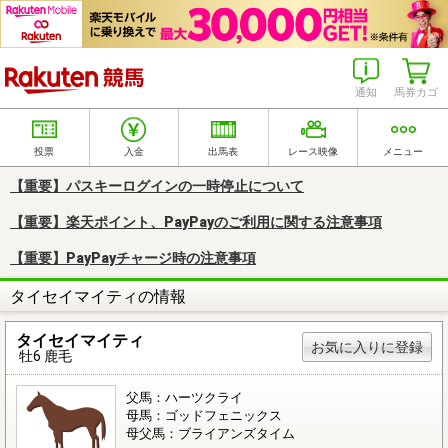
楽天競馬
通知
馬券カゴ
投票
入金
出馬表
レース映像
メニュー
【重要】パスキーログインの一時停止について
【重要】楽天ポイント、PayPayのご利用に関する注意事項
【重要】PayPayチャージ時の注意事項
タイセイマイティの情報
タイセイマイティ
お気に入りに登録
牡6 鹿毛
父馬：ハーツクライ
母馬：ゴッドフェニックス
母父馬：ブライアンズタイム