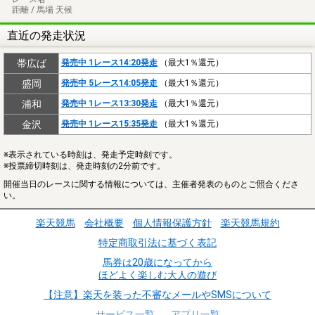
距離 / 馬場 天候
直近の発走状況
帯広ば
発売中 1レース14:20発走
（最大1％還元）
盛岡
発売中 5レース14:05発走
（最大1％還元）
浦和
発売中 1レース13:30発走
（最大1％還元）
金沢
発売中 1レース15:35発走
（最大1％還元）
※表示されている時刻は、発走予定時刻です。
※投票締切時刻は、発走時刻の2分前です。
開催当日のレースに関する情報については、主催者発表のものとご照合くださ
い。
楽天競馬
会社概要
個人情報保護方針
楽天競馬規約
特定商取引法に基づく表記
馬券は20歳になってから
ほどよく楽しむ大人の遊び
【注意】楽天を装った不審なメールやSMSについて
サービス一覧
アプリ一覧