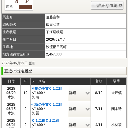
⇒詳細な血統
馬主名
遠藤喜和
調教師名
飯田弘道
生産牧場
下河辺牧場
生年月日
2020/02/17
生産地
沙流郡日高町
地方獲得賞金(円)
2,467,000
2025年06月29日 更新
直近の出走履歴
日付
R
レース名
着順
騎手
2025
不動の滝賞Ｃ１二組
06/29
10
ダ1600 /
詳細
8/10
大坪慎
水沢
良 晴
2025
七折の滝賞Ｃ１二組
06/15
9
ダ1600 /
詳細
7/11
関本玲
水沢
良 曇
2025
Ｃ１二組Ｃ１二組
06/01
9
ダ1600 /
詳細
4/11
小林凌