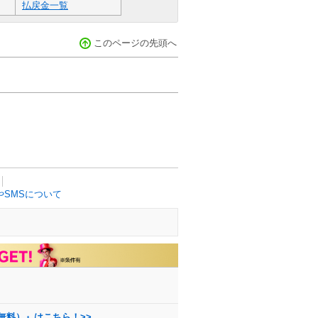
払戻金一覧
このページの先頭へ
SMSについて
無料）』はこちら！>>