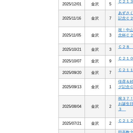
Ｃ２１
2025/12/01
金沢
5
あずさ
2025/11/16
金沢
7
記念Ｃ
祝！中
2025/11/05
金沢
3
念杯Ｃ
Ｃ２
2025/10/21
金沢
3
Ｃ２１
2025/10/07
金沢
9
Ｃ２１
2025/09/20
金沢
7
佳彦＆
2025/09/13
金沢
1
グ記念
祝３７
お誕生
2025/08/04
金沢
2
３
Ｃ２１
2025/07/21
金沢
2
田高数