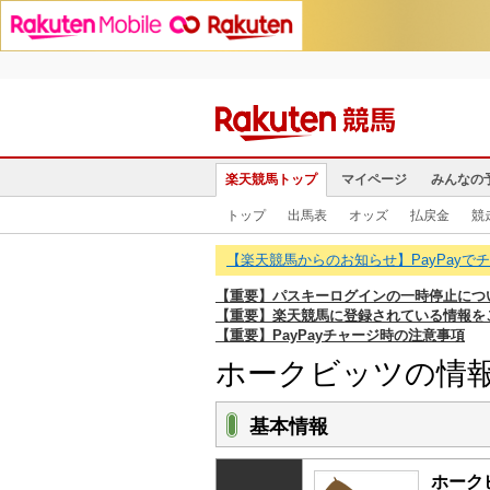
楽天競馬トップ
マイページ
みんなの
トップ
出馬表
オッズ
払戻金
競
【楽天競馬からのお知らせ】PayPay
【重要】パスキーログインの一時停止につ
【重要】楽天競馬に登録されている情報を
【重要】PayPayチャージ時の注意事項
ホークビッツの情
基本情報
ホーク