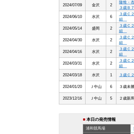
隆惟・
2024/07/09
金沢
2
３歳Ｂ
３歳Ｃ
2024/06/10
水沢
6
組
３歳Ｃ
2024/05/14
盛岡
2
組
３歳Ｃ
2024/04/30
水沢
2
組
３歳Ｃ
2024/04/16
水沢
2
組
３歳Ｃ
2024/03/31
水沢
2
組
2024/03/18
水沢
1
３歳Ｃ
2024/01/20
Ｊ中山
6
３歳未
2023/12/16
Ｊ中山
5
２歳新
■
本日の発売情報
浦和
競馬場