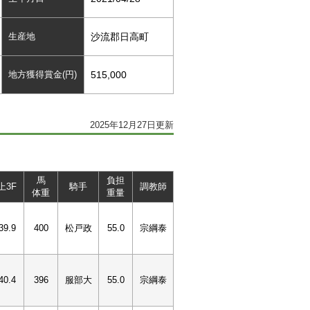
生産地
沙流郡日高町
地方獲得賞金(円)
515,000
2025年12月27日更新
馬
負担
上3F
騎手
調教師
体重
重量
39.9
400
松戸政
55.0
宗綱泰
40.4
396
服部大
55.0
宗綱泰