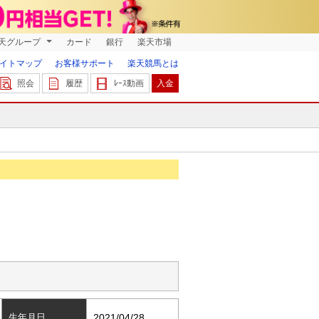
天グループ
カード
銀行
楽天市場
イトマップ
お客様サポート
楽天競馬とは
照会
履歴
ﾚｰｽ動画
入金
生年月日
2021/04/28