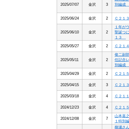
2025/07/07
金沢
3
別編
2025/06/24
金沢
2
Ｃ２１
１年が
2025/06/10
金沢
2
聖誕つ
１３
2025/05/27
金沢
2
Ｃ２１
俊二副
2025/05/11
金沢
2
任記念
別編
2025/04/29
金沢
2
Ｃ２１
2025/04/15
金沢
3
Ｃ２１
2025/03/18
金沢
4
Ｃ２１
2024/12/23
金沢
4
Ｃ２１
山本嘉
2024/12/08
金沢
7
１特別
柳瀬さ