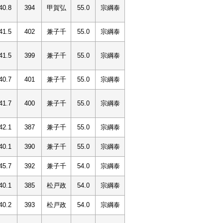
40.8
394
甲賀弘
55.0
宗綱泰
41.5
402
兼子千
55.0
宗綱泰
41.5
399
兼子千
55.0
宗綱泰
40.7
401
兼子千
55.0
宗綱泰
41.7
400
兼子千
55.0
宗綱泰
42.1
387
兼子千
55.0
宗綱泰
40.1
390
兼子千
55.0
宗綱泰
45.7
392
兼子千
54.0
宗綱泰
40.1
385
松戸政
54.0
宗綱泰
40.2
393
松戸政
54.0
宗綱泰