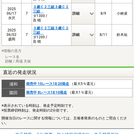
３歳Ｃ２三組３歳Ｃ２
2025
三組
06/17
7
詳細
8/9
小林凌
ダ1300 /
水沢
良 晴
３歳Ｃ２三組３歳Ｃ２
2025
三組
06/02
7
詳細
8/11
鈴木祐
ダ1200 /
盛岡
良 晴
※情報の見方
レース名
距離 / 馬場 天候
直近の発走状況
浦和
発売中 10レース18:20発走
（最大5％還元）
園田
発売中 8レース18:10発走
（最大1％還元）
※表示されている時刻は、発走予定時刻です。
※投票締切時刻は、発走時刻の2分前です。
開催当日のレースに関する情報については、主催者発表のものとご照合くださ
い。