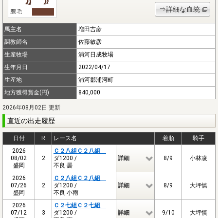
⇒詳細な血統
馬主名
増田吉彦
調教師名
佐藤敏彦
生産牧場
浦河日成牧場
生年月日
2022/04/17
生産地
浦河郡浦河町
地方獲得賞金(円)
840,000
2026年08月02日 更新
直近の出走履歴
日付
R
レース名
着順
騎手
2026
Ｃ２八組Ｃ２八組
08/02
2
ダ1200 /
詳細
8/9
小林凌
盛岡
不良 曇
2026
Ｃ２八組Ｃ２八組
07/26
2
ダ1200 /
詳細
8/9
大坪慎
盛岡
不良 小雨
2026
Ｃ２七組Ｃ２七組
07/12
3
ダ1200 /
詳細
9/10
大坪慎