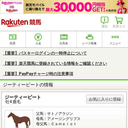
楽天競馬
通知
馬券カゴ
投票
入金
出馬表
レース映像
メニュー
【重要】パスキーログインの一時停止について
【重要】楽天競馬に登録されている情報をご確認ください
【重要】PayPayチャージ時の注意事項
ジーティービートの情報
ジーティービート
お気に入りに登録
牡4 鹿毛
父馬：サトノアラジン
母馬：アメージングリプス
母父馬：Ｃａｍｅｌｏｔ