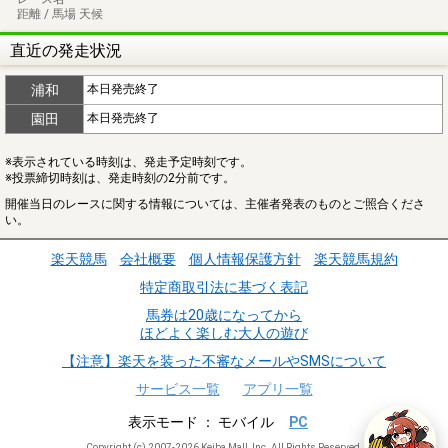
距離 / 馬場 天候
直近の発走状況
浦和
本日発売終了
園田
本日発売終了
※表示されている時刻は、発走予定時刻です。
※投票締切時刻は、発走時刻の2分前です。
開催当日のレースに関する情報については、主催者発表のものとご照合くださ
い。
楽天競馬
会社概要
個人情報保護方針
楽天競馬規約
特定商取引法に基づく表記
馬券は20歳になってから
ほどよく楽しむ大人の遊び
【注意】楽天を装った不審なメールやSMSについて
サービス一覧
アプリ一覧
表示モード
モバイル
PC
Copyright (c) 2007-2026 Keiba Mall, Inc. All Rights Reserved.