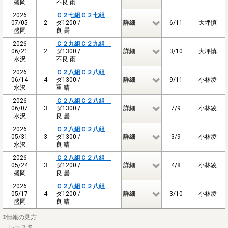
盛岡
不良 雨
2026
Ｃ２七組Ｃ２七組
07/05
2
ダ1200 /
詳細
6/11
大坪慎
盛岡
良 曇
2026
Ｃ２九組Ｃ２九組
06/21
2
ダ1300 /
詳細
3/10
大坪慎
水沢
不良 雨
2026
Ｃ２八組Ｃ２八組
06/14
4
ダ1300 /
詳細
9/11
小林凌
水沢
重 晴
2026
Ｃ２八組Ｃ２八組
06/07
3
ダ1300 /
詳細
7/9
小林凌
水沢
良 曇
2026
Ｃ２八組Ｃ２八組
05/31
3
ダ1300 /
詳細
3/9
小林凌
水沢
良 晴
2026
Ｃ２八組Ｃ２八組
05/24
3
ダ1200 /
詳細
4/8
小林凌
盛岡
良 曇
2026
Ｃ２八組Ｃ２八組
05/17
4
ダ1200 /
詳細
3/10
小林凌
盛岡
良 晴
※情報の見方
レース名