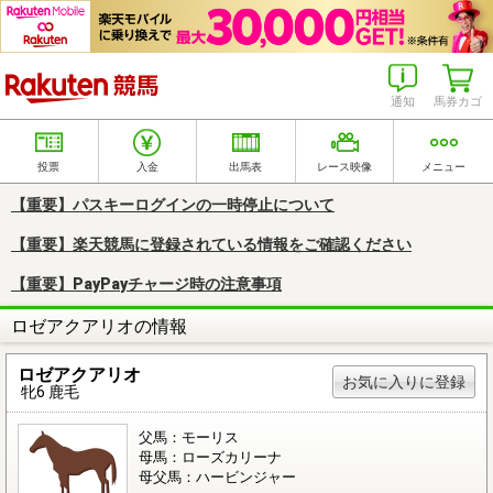
楽天競馬
通知
馬券カゴ
投票
入金
出馬表
レース映像
メニュー
【重要】パスキーログインの一時停止について
【重要】楽天競馬に登録されている情報をご確認ください
【重要】PayPayチャージ時の注意事項
ロゼアクアリオの情報
ロゼアクアリオ
お気に入りに登録
牝6 鹿毛
父馬：モーリス
母馬：ローズカリーナ
母父馬：ハービンジャー