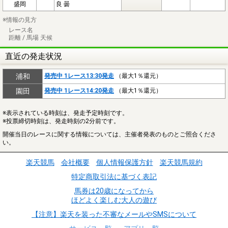
盛岡
良 曇
※情報の見方
レース名
距離 / 馬場 天候
直近の発走状況
浦和
発売中 1レース13:30発走
（最大1％還元）
園田
発売中 1レース14:20発走
（最大1％還元）
※表示されている時刻は、発走予定時刻です。
※投票締切時刻は、発走時刻の2分前です。
開催当日のレースに関する情報については、主催者発表のものとご照合くださ
い。
楽天競馬
会社概要
個人情報保護方針
楽天競馬規約
特定商取引法に基づく表記
馬券は20歳になってから
ほどよく楽しむ大人の遊び
【注意】楽天を装った不審なメールやSMSについて