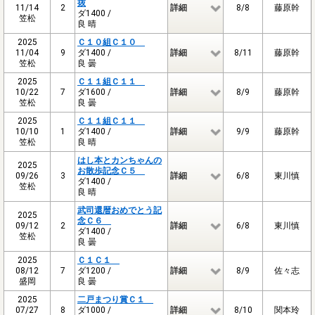
抜
11/14
2
詳細
8/8
藤原幹
ダ1400 /
笠松
良 晴
2025
Ｃ１０組Ｃ１０
11/04
9
ダ1400 /
詳細
8/11
藤原幹
笠松
良 曇
2025
Ｃ１１組Ｃ１１
10/22
7
ダ1600 /
詳細
8/9
藤原幹
笠松
良 曇
2025
Ｃ１１組Ｃ１１
10/10
1
ダ1400 /
詳細
9/9
藤原幹
笠松
良 晴
はし本とカンちゃんの
2025
お散歩記念Ｃ５
09/26
3
詳細
6/8
東川慎
ダ1400 /
笠松
良 晴
武司還暦おめでとう記
2025
念Ｃ６
09/12
2
詳細
6/8
東川慎
ダ1400 /
笠松
良 曇
2025
Ｃ１Ｃ１
08/12
7
ダ1200 /
詳細
8/9
佐々志
盛岡
良 曇
2025
二戸まつり賞Ｃ１
07/27
8
ダ1000 /
詳細
8/10
関本玲