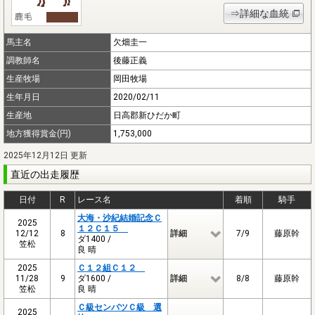
⇒詳細な血統
馬主名
欠畑圭一
調教師名
後藤正義
生産牧場
岡田牧場
生年月日
2020/02/11
生産地
日高郡新ひだか町
地方獲得賞金(円)
1,753,000
2025年12月12日 更新
直近の出走履歴
日付
R
レース名
着順
騎手
大海・沙紀結婚記念Ｃ
2025
１２Ｃ１５
12/12
8
詳細
7/9
藤原幹
ダ1400 /
笠松
良 晴
2025
Ｃ１２組Ｃ１２
11/28
9
ダ1600 /
詳細
8/8
藤原幹
笠松
良 晴
Ｃ級センバツＣ級 選
2025