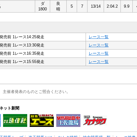
ダ
良
馬
5
7
13/14
2:04.2
9.9
1800
晴
発売前 1レース14:25発走
レース一覧
発売前 1レース13:30発走
レース一覧
発売前 1レース16:35発走
レース一覧
発売前 1レース15:55発走
レース一覧
、主催者発表のものとご照合ください。
ネット新聞