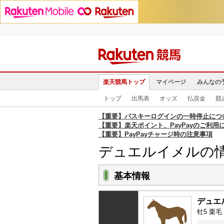
楽天競馬トップ
マイページ
みんなの
トップ
出馬表
オッズ
払戻金
競
【重要】パスキーログインの一時停止につ
【重要】楽天ポイント、PayPayのご利用
【重要】PayPayチャージ時の注意事項
デュエルイメルの
基本情報
デュエ
牡5 栗毛