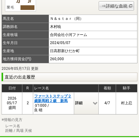
⇒詳細な血統
馬主名
Ｎ＆ｓｔａｒ（同）
調教師名
木村暁
生産牧場
合同会社小河ファーム
生年月日
2024/05/07
生産地
日高郡新ひだか町
地方獲得賞金(円)
260,000
2026年05月17日 更新
直近の出走履歴
日付
R
レース名
着順
騎手
ファーストステップ２
2026
歳新馬戦２歳 新馬
05/17
2
詳細
4/7
村上忍
ダ1000 /
盛岡
良 晴
※情報の見方
レース名
距離 / 馬場 天候