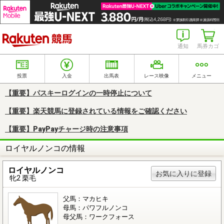
楽天競馬
通知
馬券カゴ
投票
入金
出馬表
レース映像
メニュー
【重要】パスキーログインの一時停止について
【重要】楽天競馬に登録されている情報をご確認ください
【重要】PayPayチャージ時の注意事項
ロイヤルノンコの情報
ロイヤルノンコ
お気に入りに登録
牝2 栗毛
父馬：マカヒキ
母馬：パワフルノンコ
母父馬：ワークフォース